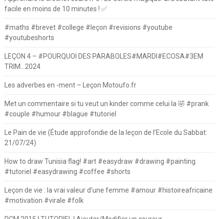
facile en moins de 10 minutes ! ✅
#maths #brevet #college #leçon #revisions #youtube
#youtubeshorts
LEÇON 4 – #POURQUOI DES PARABOLES#MARDI#ECOSA#3EM
TRIM…2024
Les adverbes en -ment – Leçon Motoufo.fr
Met un commentaire si tu veut un kinder comme celui la 🤣 #prank
#couple #humour #blague #tutoriel
Le Pain de vie (Étude approfondie de la leçon de l’Ecole du Sabbat:
21/07/24)
How to draw Tunisia flag! #art #easydraw #drawing #painting
#tutoriel #easydrawing #coffee #shorts
Leçon de vie : la vrai valeur d’une femme #amour #histoireafricaine
#motivation #virale #folk