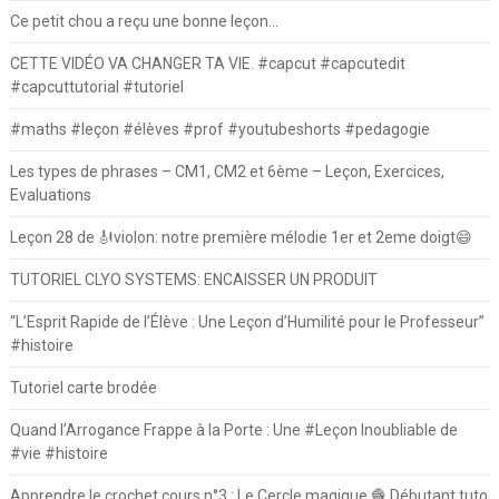
Ce petit chou a reçu une bonne leçon…
CETTE VIDÉO VA CHANGER TA VIE. #capcut #capcutedit
#capcuttutorial #tutoriel
#maths #leçon #élèves #prof #youtubeshorts #pedagogie
Les types de phrases – CM1, CM2 et 6ème – Leçon, Exercices,
Evaluations
Leçon 28 de 🎻violon: notre première mélodie 1er et 2eme doigt😄
TUTORIEL CLYO SYSTEMS: ENCAISSER UN PRODUIT
“L’Esprit Rapide de l’Élève : Une Leçon d’Humilité pour le Professeur”
#histoire
Tutoriel carte brodée
Quand l’Arrogance Frappe à la Porte : Une #Leçon Inoubliable de
#vie #histoire
Apprendre le crochet cours n°3 : Le Cercle magique 🧶 Débutant tuto