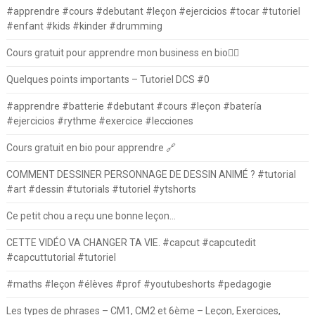
#apprendre #cours #debutant #leçon #ejercicios #tocar #tutoriel
#enfant #kids #kinder #drumming
Cours gratuit pour apprendre mon business en bio⛓️‍💥
Quelques points importants – Tutoriel DCS #0
#apprendre #batterie #debutant #cours #leçon #batería
#ejercicios #rythme #exercice #lecciones
Cours gratuit en bio pour apprendre 🔗
COMMENT DESSINER PERSONNAGE DE DESSIN ANIMÉ ? #tutorial
#art #dessin #tutorials #tutoriel #ytshorts
Ce petit chou a reçu une bonne leçon…
CETTE VIDÉO VA CHANGER TA VIE. #capcut #capcutedit
#capcuttutorial #tutoriel
#maths #leçon #élèves #prof #youtubeshorts #pedagogie
Les types de phrases – CM1, CM2 et 6ème – Leçon, Exercices,