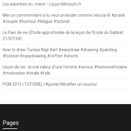
Les adverbes en -ment – Leçon Motoufo.fr
Met un commentaire si tu veut un kinder comme celui la 🤣 #prank
#couple #humour #blague #tutoriel
Le Pain de vie (Étude approfondie de la leçon de l’Ecole du Sabbat:
21/07/24)
How to draw Tunisia flag! #art #easydraw #drawing #painting
#tutoriel #easydrawing #coffee #shorts
Leçon de vie : la vrai valeur d’une femme #amour #histoireafricaine
#motivation #virale #folk
PCM 2015 | TUTORIEL | Ajouter/Modifier un coureur.
Pages