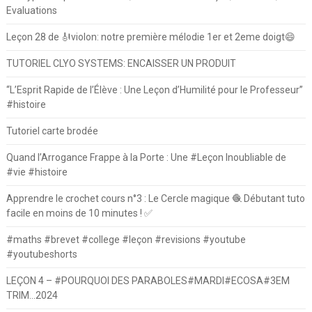
Evaluations
Leçon 28 de 🎻violon: notre première mélodie 1er et 2eme doigt😄
TUTORIEL CLYO SYSTEMS: ENCAISSER UN PRODUIT
“L’Esprit Rapide de l’Élève : Une Leçon d’Humilité pour le Professeur”
#histoire
Tutoriel carte brodée
Quand l’Arrogance Frappe à la Porte : Une #Leçon Inoubliable de
#vie #histoire
Apprendre le crochet cours n°3 : Le Cercle magique 🧶 Débutant tuto
facile en moins de 10 minutes ! ✅
#maths #brevet #college #leçon #revisions #youtube
#youtubeshorts
LEÇON 4 – #POURQUOI DES PARABOLES#MARDI#ECOSA#3EM
TRIM…2024