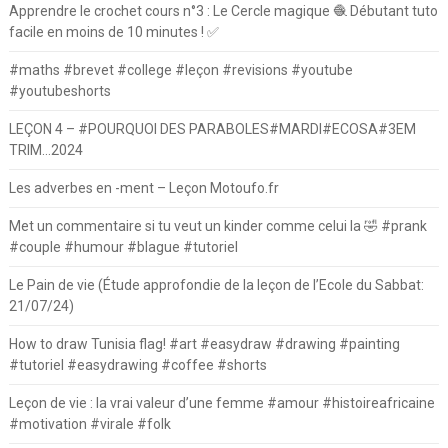
Apprendre le crochet cours n°3 : Le Cercle magique 🧶 Débutant tuto
facile en moins de 10 minutes ! ✅
#maths #brevet #college #leçon #revisions #youtube
#youtubeshorts
LEÇON 4 – #POURQUOI DES PARABOLES#MARDI#ECOSA#3EM
TRIM…2024
Les adverbes en -ment – Leçon Motoufo.fr
Met un commentaire si tu veut un kinder comme celui la 🤣 #prank
#couple #humour #blague #tutoriel
Le Pain de vie (Étude approfondie de la leçon de l’Ecole du Sabbat:
21/07/24)
How to draw Tunisia flag! #art #easydraw #drawing #painting
#tutoriel #easydrawing #coffee #shorts
Leçon de vie : la vrai valeur d’une femme #amour #histoireafricaine
#motivation #virale #folk