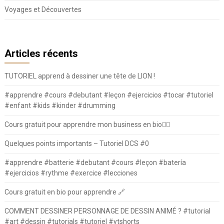
Voyages et Découvertes
Articles récents
TUTORIEL apprend à dessiner une tête de LION !
#apprendre #cours #debutant #leçon #ejercicios #tocar #tutoriel
#enfant #kids #kinder #drumming
Cours gratuit pour apprendre mon business en bio⛓️‍💥
Quelques points importants – Tutoriel DCS #0
#apprendre #batterie #debutant #cours #leçon #batería
#ejercicios #rythme #exercice #lecciones
Cours gratuit en bio pour apprendre 🔗
COMMENT DESSINER PERSONNAGE DE DESSIN ANIMÉ ? #tutorial
#art #dessin #tutorials #tutoriel #ytshorts