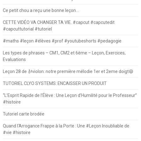
Ce petit chou a reçu une bonne leçon…
CETTE VIDÉO VA CHANGER TA VIE. #capcut #capcutedit
#capcuttutorial #tutoriel
#maths #leçon #élèves #prof #youtubeshorts #pedagogie
Les types de phrases – CM1, CM2 et 6ème – Leçon, Exercices,
Evaluations
Leçon 28 de 🎻violon: notre première mélodie 1er et 2eme doigt😄
TUTORIEL CLYO SYSTEMS: ENCAISSER UN PRODUIT
“L’Esprit Rapide de l’Élève : Une Leçon d’Humilité pour le Professeur”
#histoire
Tutoriel carte brodée
Quand l’Arrogance Frappe à la Porte : Une #Leçon Inoubliable de
#vie #histoire