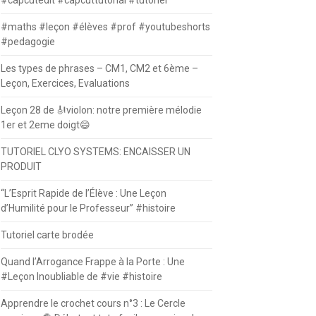
#capcutedit #capcuttutorial #tutoriel
#maths #leçon #élèves #prof #youtubeshorts
#pedagogie
Les types de phrases – CM1, CM2 et 6ème –
Leçon, Exercices, Evaluations
Leçon 28 de 🎻violon: notre première mélodie
1er et 2eme doigt😄
TUTORIEL CLYO SYSTEMS: ENCAISSER UN
PRODUIT
“L’Esprit Rapide de l’Élève : Une Leçon
d’Humilité pour le Professeur” #histoire
Tutoriel carte brodée
Quand l’Arrogance Frappe à la Porte : Une
#Leçon Inoubliable de #vie #histoire
Apprendre le crochet cours n°3 : Le Cercle