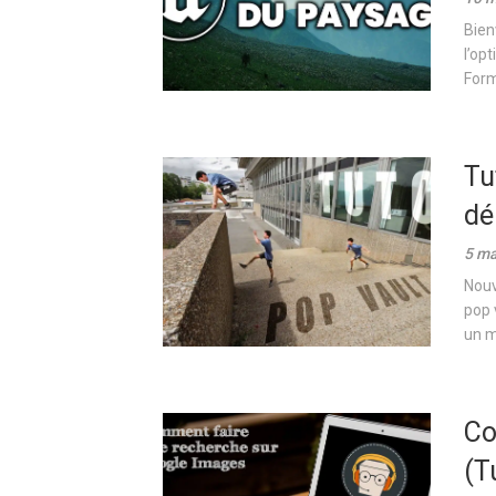
Bien
l’op
Form
Tu
dé
5 ma
Nouv
pop 
un mu
Co
(T