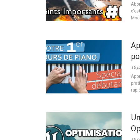
Abon
c’es
Modè
Ap
po
10 j
Appr
prat
rapi
Un
Op
10 m