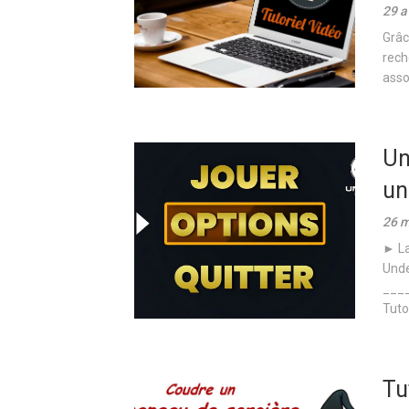
29 a
Grâc
rech
asso
Un
un
26 m
► La
Unde
___
Tuto
Tu