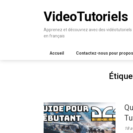
Skip
to
VideoTutoriels
content
Apprenez et découvrez avec des vidéotutoriels
en français
Accueil
Contactez-nous pour proposer
Étique
Qu
Tu
18 a