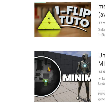
mé
(a
11 m
Salu
1-fli
Un
Mi
15 f
► La
Unde
___
Bien
gérer