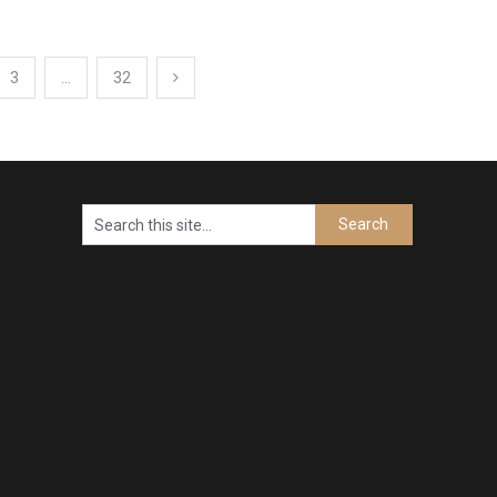
3
…
32