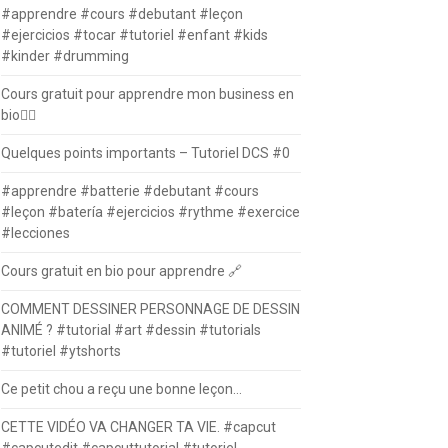
#apprendre #cours #debutant #leçon
#ejercicios #tocar #tutoriel #enfant #kids
#kinder #drumming
Cours gratuit pour apprendre mon business en
bio⛓️‍💥
Quelques points importants – Tutoriel DCS #0
#apprendre #batterie #debutant #cours
#leçon #batería #ejercicios #rythme #exercice
#lecciones
Cours gratuit en bio pour apprendre 🔗
COMMENT DESSINER PERSONNAGE DE DESSIN
ANIMÉ ? #tutorial #art #dessin #tutorials
#tutoriel #ytshorts
Ce petit chou a reçu une bonne leçon…
CETTE VIDÉO VA CHANGER TA VIE. #capcut