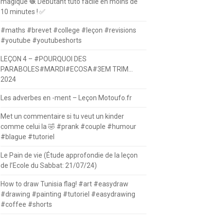
magique 🧶 Débutant tuto facile en moins de
10 minutes ! ✅
#maths #brevet #college #leçon #revisions
#youtube #youtubeshorts
LEÇON 4 – #POURQUOI DES
PARABOLES#MARDI#ECOSA#3EM TRIM…
2024
Les adverbes en -ment – Leçon Motoufo.fr
Met un commentaire si tu veut un kinder
comme celui la 🤣 #prank #couple #humour
#blague #tutoriel
Le Pain de vie (Étude approfondie de la leçon
de l’Ecole du Sabbat: 21/07/24)
How to draw Tunisia flag! #art #easydraw
#drawing #painting #tutoriel #easydrawing
#coffee #shorts