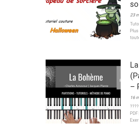
so
23 m
Tuto
Plus
toute
La
(P
– 
16 m
????
PDF 
Exerc