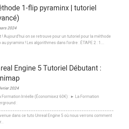
thode 1-flip pyraminx | tutoriel
vancé)
ars 2024
t ! Aujourd’hui on se retrouve pour un tutoriel pour la méthode
p au pyraminx ! Les algorithmes dans l’ordre : ÉTAPE 2 : 1....
real Engine 5 Tutoriel Débutant :
nimap
évrier 2024
 Formation Irréelle (Économisez 60€) : ► La Formation
rground :
__________________________________________________
venue dans ce tuto Unreal Engine 5 où nous verrons comment
...