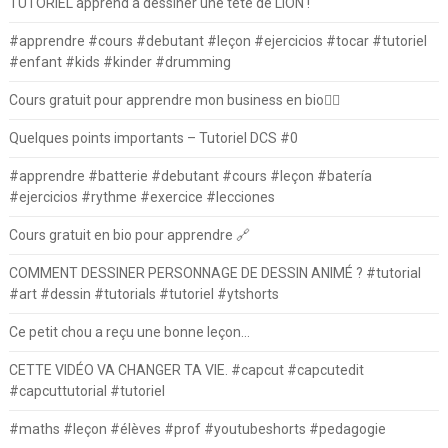
TUTORIEL apprend à dessiner une tête de LION !
#apprendre #cours #debutant #leçon #ejercicios #tocar #tutoriel
#enfant #kids #kinder #drumming
Cours gratuit pour apprendre mon business en bio⛓️‍💥
Quelques points importants – Tutoriel DCS #0
#apprendre #batterie #debutant #cours #leçon #batería
#ejercicios #rythme #exercice #lecciones
Cours gratuit en bio pour apprendre 🔗
COMMENT DESSINER PERSONNAGE DE DESSIN ANIMÉ ? #tutorial
#art #dessin #tutorials #tutoriel #ytshorts
Ce petit chou a reçu une bonne leçon…
CETTE VIDÉO VA CHANGER TA VIE. #capcut #capcutedit
#capcuttutorial #tutoriel
#maths #leçon #élèves #prof #youtubeshorts #pedagogie