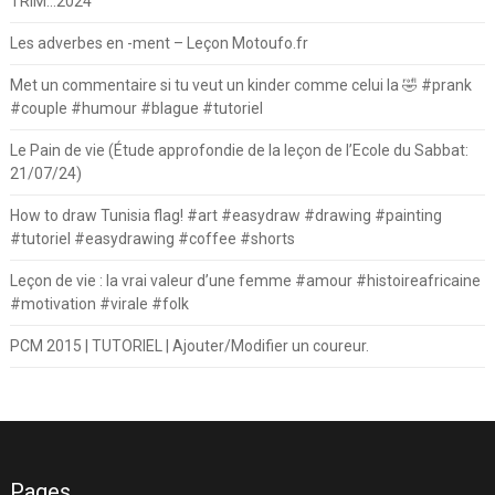
TRIM…2024
Les adverbes en -ment – Leçon Motoufo.fr
Met un commentaire si tu veut un kinder comme celui la 🤣 #prank
#couple #humour #blague #tutoriel
Le Pain de vie (Étude approfondie de la leçon de l’Ecole du Sabbat:
21/07/24)
How to draw Tunisia flag! #art #easydraw #drawing #painting
#tutoriel #easydrawing #coffee #shorts
Leçon de vie : la vrai valeur d’une femme #amour #histoireafricaine
#motivation #virale #folk
PCM 2015 | TUTORIEL | Ajouter/Modifier un coureur.
Pages