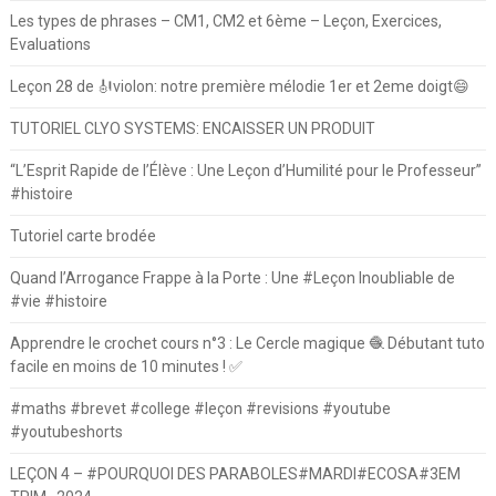
Les types de phrases – CM1, CM2 et 6ème – Leçon, Exercices,
Evaluations
Leçon 28 de 🎻violon: notre première mélodie 1er et 2eme doigt😄
TUTORIEL CLYO SYSTEMS: ENCAISSER UN PRODUIT
“L’Esprit Rapide de l’Élève : Une Leçon d’Humilité pour le Professeur”
#histoire
Tutoriel carte brodée
Quand l’Arrogance Frappe à la Porte : Une #Leçon Inoubliable de
#vie #histoire
Apprendre le crochet cours n°3 : Le Cercle magique 🧶 Débutant tuto
facile en moins de 10 minutes ! ✅
#maths #brevet #college #leçon #revisions #youtube
#youtubeshorts
LEÇON 4 – #POURQUOI DES PARABOLES#MARDI#ECOSA#3EM