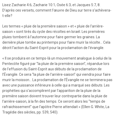
Lisez Zacharie 4:6; Zacharie 10:1; Osée 6:3; et Jacques 5:7, 8.
D’après ces versets, comment l’œuvre de Dieu sur terre s’achèvera-
t-elle?
Les termes « pluie de la première saison » et « pluie de l’arrière-
saison » sont tirés du cycle des récoltes en Israël. Les premières
pluies tombent à l’automne pour faire germer les graines. La
dernière pluie tombe au printemps pour faire murir la récolte… Cela
décrit l’action du Saint-Esprit pour la proclamation de l’évangile.
« Il se produira en ce temps-là un mouvement analogue à celui de la
Pentecôte figuré par “la pluie de la première saison”, répandue lors
de l’effusion du Saint-Esprit aux débuts de la proclamation de
l’Évangile. Ce sera “la pluie de l’arrière-saison” qui viendra pour faire
murir la moisson… La proclamation de l’Évangile ne se terminera pas
avec une puissance inférieure à celle qui a marqué ses débuts. Les
prophéties qui s’accomplirent par l’apparition de la pluie de la
première saison doivent trouver leur contrepartie dans la pluie de
l’arrière-saison, à la fin des temps. Ce seront alors les “temps de
rafraichissement” que l’apôtre Pierre attendait » (Ellen G. White, La
Tragédie des siècles, pp. 539, 540).