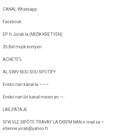
CANAL Whatsapp
Facebook
EP fr.Jorab la (MIZIK KRETYEN)
35 Bèl mizik kretyen
ACHETE’L
AL SWIV NOU SOU SPOTIFY
Enskri nan kanal la ——–
Enskri nan lòt kanal mwen an —-
LIKE,PATAJE
SI’W VLE SIPÒTE TRAVAY LA EKRI’M NAN e-mail sa —
etienne.jorab@yahoo.fr