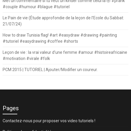
Met un commentaire si tu veut un kinder comme celui la 🤣 #prank
#couple #humour #blague #tutoriel
Le Pain de vie (Étude approfondie de la leçon de l’Ecole du Sabbat:
21/07/24)
How to draw Tunisia flag! #art #easydraw #drawing #painting
#tutoriel #easydrawing #coffee #shorts
Leçon de vie : la vrai valeur d’une femme #amour #histoireafricaine
#motivation #virale #folk
PCM 2015 | TUTORIEL | Ajouter/Modifier un coureur.
Pages
Contactez-nous pour proposer vos video tutoriels !