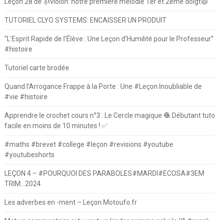
Leçon 28 de 🎻violon: notre première mélodie 1er et 2eme doigt😄
TUTORIEL CLYO SYSTEMS: ENCAISSER UN PRODUIT
“L’Esprit Rapide de l’Élève : Une Leçon d’Humilité pour le Professeur”
#histoire
Tutoriel carte brodée
Quand l’Arrogance Frappe à la Porte : Une #Leçon Inoubliable de
#vie #histoire
Apprendre le crochet cours n°3 : Le Cercle magique 🧶 Débutant tuto
facile en moins de 10 minutes ! ✅
#maths #brevet #college #leçon #revisions #youtube
#youtubeshorts
LEÇON 4 – #POURQUOI DES PARABOLES#MARDI#ECOSA#3EM
TRIM…2024
Les adverbes en -ment – Leçon Motoufo.fr