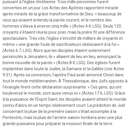
puissant à l’église chrétienne. Trois mille personnes furent
converties en un jour. Les Actes des Apôtres rapportent miracle
après miracle de la grâce transformatrice de Dieu: « beaucoup de
ceux qui avaient entendu la parole crurent, et le nombre des
hommes s’éleva à environ cinq mille » (Actes 4:4, LSG). Seuls 120
croyants s’étaient réunis pour prier, mais la prière fit une différence
spectaculaire. Très vite, l’église s’enrichit de milliers de croyants et
même « une grande foule de sacrificateurs obéissaient à la foi »
(Actes 6:7, LSG). Alors que les disciples étaient violemment
persécutés à Jérusalem, ils « allaient de lieu en lieu, annonçant la
bonne nouvelle de la parole » (Actes 8:4, LSG). Des églises furent
implantées dans toute la Judée, la Samarie et la Galilée (voir Actes
9:31). Après sa conversion, l’apôtre Paul avait annoncé Christ dans
tout le monde méditerranéen. À Thessalonique, des Juifs opposés à
l’évangile firent cette déclaration surprenante: « Ces gens, qui ont
bouleversé le monde, sont aussi venus ici » (Actes 17:6, LSG). Grâce
à la puissance de l’Esprit Saint, les disciples avaient atteint le monde
connu d’alors en un temps relativement court. La prédiction de Joël
concernant la pluie de la première saison s’était accomplie à la
Pentecôte, mais la pluie de l’arrière-saison tombera avec une plus
grande puissance pour préparer la moisson finale de la terre.