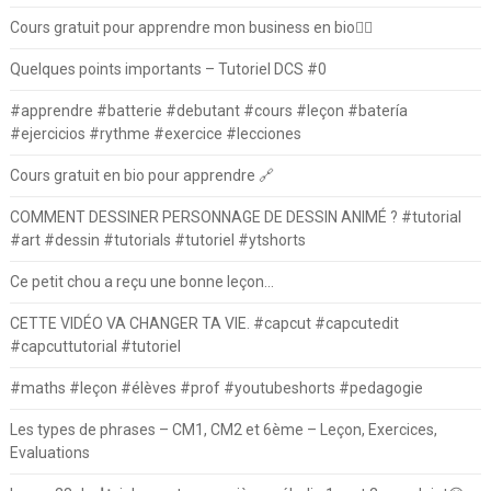
Cours gratuit pour apprendre mon business en bio⛓️‍💥
Quelques points importants – Tutoriel DCS #0
#apprendre #batterie #debutant #cours #leçon #batería
#ejercicios #rythme #exercice #lecciones
Cours gratuit en bio pour apprendre 🔗
COMMENT DESSINER PERSONNAGE DE DESSIN ANIMÉ ? #tutorial
#art #dessin #tutorials #tutoriel #ytshorts
Ce petit chou a reçu une bonne leçon…
CETTE VIDÉO VA CHANGER TA VIE. #capcut #capcutedit
#capcuttutorial #tutoriel
#maths #leçon #élèves #prof #youtubeshorts #pedagogie
Les types de phrases – CM1, CM2 et 6ème – Leçon, Exercices,
Evaluations