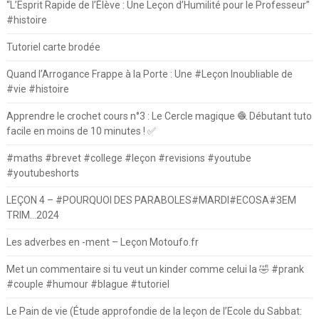
“L’Esprit Rapide de l’Élève : Une Leçon d’Humilité pour le Professeur”
#histoire
Tutoriel carte brodée
Quand l’Arrogance Frappe à la Porte : Une #Leçon Inoubliable de
#vie #histoire
Apprendre le crochet cours n°3 : Le Cercle magique 🧶 Débutant tuto
facile en moins de 10 minutes ! ✅
#maths #brevet #college #leçon #revisions #youtube
#youtubeshorts
LEÇON 4 – #POURQUOI DES PARABOLES#MARDI#ECOSA#3EM
TRIM…2024
Les adverbes en -ment – Leçon Motoufo.fr
Met un commentaire si tu veut un kinder comme celui la 🤣 #prank
#couple #humour #blague #tutoriel
Le Pain de vie (Étude approfondie de la leçon de l’Ecole du Sabbat: