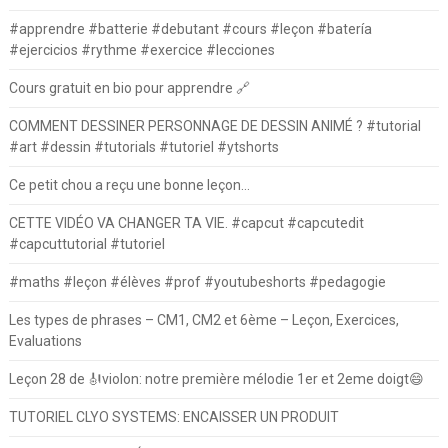
#apprendre #batterie #debutant #cours #leçon #batería
#ejercicios #rythme #exercice #lecciones
Cours gratuit en bio pour apprendre 🔗
COMMENT DESSINER PERSONNAGE DE DESSIN ANIMÉ ? #tutorial
#art #dessin #tutorials #tutoriel #ytshorts
Ce petit chou a reçu une bonne leçon…
CETTE VIDÉO VA CHANGER TA VIE. #capcut #capcutedit
#capcuttutorial #tutoriel
#maths #leçon #élèves #prof #youtubeshorts #pedagogie
Les types de phrases – CM1, CM2 et 6ème – Leçon, Exercices,
Evaluations
Leçon 28 de 🎻violon: notre première mélodie 1er et 2eme doigt😄
TUTORIEL CLYO SYSTEMS: ENCAISSER UN PRODUIT