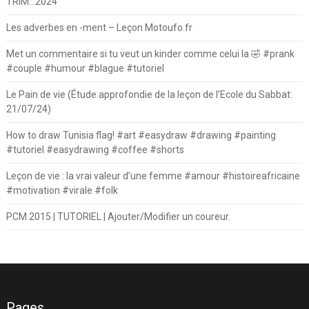
TRIM…2024
Les adverbes en -ment – Leçon Motoufo.fr
Met un commentaire si tu veut un kinder comme celui la 🤣 #prank
#couple #humour #blague #tutoriel
Le Pain de vie (Étude approfondie de la leçon de l’Ecole du Sabbat:
21/07/24)
How to draw Tunisia flag! #art #easydraw #drawing #painting
#tutoriel #easydrawing #coffee #shorts
Leçon de vie : la vrai valeur d’une femme #amour #histoireafricaine
#motivation #virale #folk
PCM 2015 | TUTORIEL | Ajouter/Modifier un coureur.
Pages