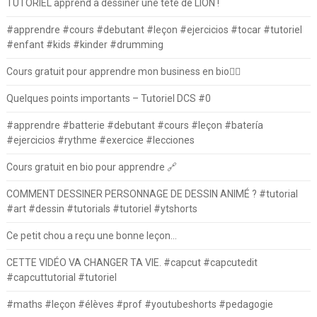
TUTORIEL apprend à dessiner une tête de LION !
#apprendre #cours #debutant #leçon #ejercicios #tocar #tutoriel
#enfant #kids #kinder #drumming
Cours gratuit pour apprendre mon business en bio⛓️‍💥
Quelques points importants – Tutoriel DCS #0
#apprendre #batterie #debutant #cours #leçon #batería
#ejercicios #rythme #exercice #lecciones
Cours gratuit en bio pour apprendre 🔗
COMMENT DESSINER PERSONNAGE DE DESSIN ANIMÉ ? #tutorial
#art #dessin #tutorials #tutoriel #ytshorts
Ce petit chou a reçu une bonne leçon…
CETTE VIDÉO VA CHANGER TA VIE. #capcut #capcutedit
#capcuttutorial #tutoriel
#maths #leçon #élèves #prof #youtubeshorts #pedagogie