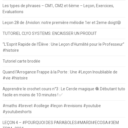
Les types de phrases – CM1, CM2 et 6ème – Leçon, Exercices,
Evaluations
Leçon 28 de 🎻violon: notre première mélodie 1er et 2eme doigt😄
TUTORIEL CLYO SYSTEMS: ENCAISSER UN PRODUIT
“L’Esprit Rapide de l’Élève : Une Leçon d’Humilité pour le Professeur”
#histoire
Tutoriel carte brodée
Quand l’Arrogance Frappe à la Porte : Une #Leçon Inoubliable de
#vie #histoire
Apprendre le crochet cours n°3 : Le Cercle magique 🧶 Débutant tuto
facile en moins de 10 minutes ! ✅
#maths #brevet #college #leçon #revisions #youtube
#youtubeshorts
LEÇON 4 – #POURQUOI DES PARABOLES#MARDI#ECOSA#3EM