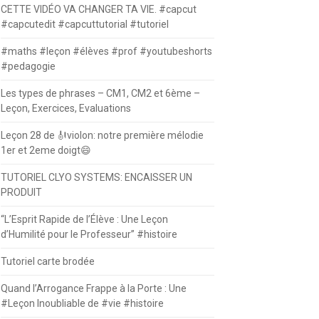
CETTE VIDÉO VA CHANGER TA VIE. #capcut
#capcutedit #capcuttutorial #tutoriel
#maths #leçon #élèves #prof #youtubeshorts
#pedagogie
Les types de phrases – CM1, CM2 et 6ème –
Leçon, Exercices, Evaluations
Leçon 28 de 🎻violon: notre première mélodie
1er et 2eme doigt😄
TUTORIEL CLYO SYSTEMS: ENCAISSER UN
PRODUIT
“L’Esprit Rapide de l’Élève : Une Leçon
d’Humilité pour le Professeur” #histoire
Tutoriel carte brodée
Quand l’Arrogance Frappe à la Porte : Une
#Leçon Inoubliable de #vie #histoire