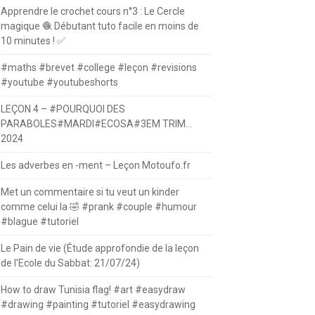
Apprendre le crochet cours n°3 : Le Cercle
magique 🧶 Débutant tuto facile en moins de
10 minutes ! ✅
#maths #brevet #college #leçon #revisions
#youtube #youtubeshorts
LEÇON 4 – #POURQUOI DES
PARABOLES#MARDI#ECOSA#3EM TRIM…
2024
Les adverbes en -ment – Leçon Motoufo.fr
Met un commentaire si tu veut un kinder
comme celui la 🤣 #prank #couple #humour
#blague #tutoriel
Le Pain de vie (Étude approfondie de la leçon
de l’Ecole du Sabbat: 21/07/24)
How to draw Tunisia flag! #art #easydraw
#drawing #painting #tutoriel #easydrawing