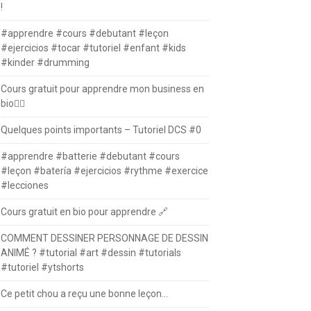
!
#apprendre #cours #debutant #leçon
#ejercicios #tocar #tutoriel #enfant #kids
#kinder #drumming
Cours gratuit pour apprendre mon business en
bio⛓️‍💥
Quelques points importants – Tutoriel DCS #0
#apprendre #batterie #debutant #cours
#leçon #batería #ejercicios #rythme #exercice
#lecciones
Cours gratuit en bio pour apprendre 🔗
COMMENT DESSINER PERSONNAGE DE DESSIN
ANIMÉ ? #tutorial #art #dessin #tutorials
#tutoriel #ytshorts
Ce petit chou a reçu une bonne leçon…