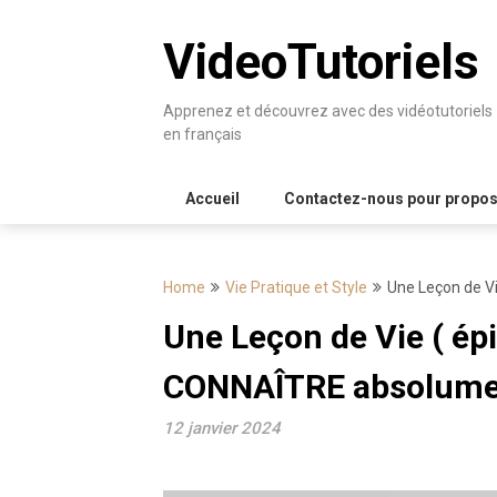
Skip
to
VideoTutoriels
content
Apprenez et découvrez avec des vidéotutoriels
en français
Accueil
Contactez-nous pour proposer
Home
Vie Pratique et Style
Une Leçon de V
Une Leçon de Vie ( ép
CONNAÎTRE absolume
12 janvier 2024