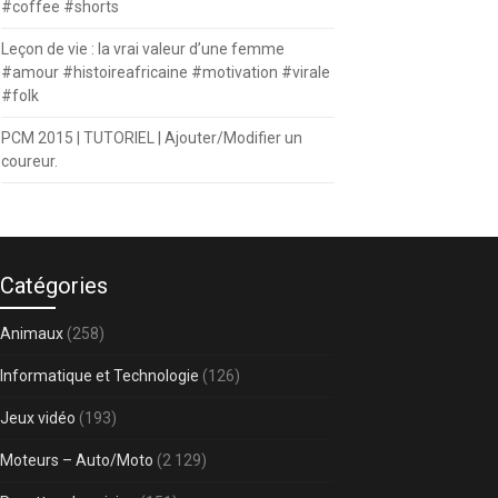
#coffee #shorts
Leçon de vie : la vrai valeur d’une femme
#amour #histoireafricaine #motivation #virale
#folk
PCM 2015 | TUTORIEL | Ajouter/Modifier un
coureur.
Catégories
Animaux
(258)
Informatique et Technologie
(126)
Jeux vidéo
(193)
Moteurs – Auto/Moto
(2 129)