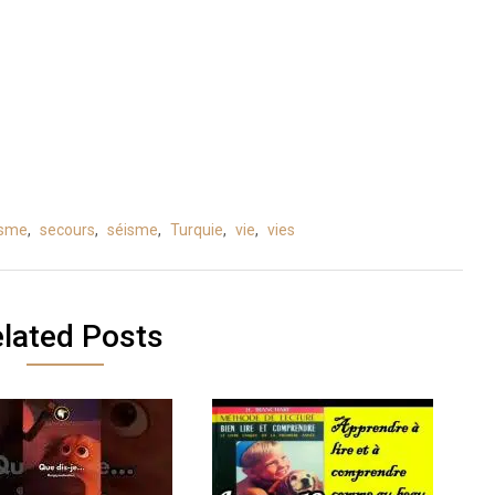
isme
,
secours
,
séisme
,
Turquie
,
vie
,
vies
lated Posts