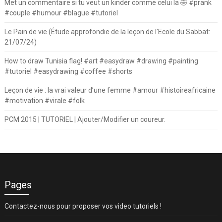
Met un commentaire si tu veut un kinder comme celui la 🤣 #prank
#couple #humour #blague #tutoriel
Le Pain de vie (Étude approfondie de la leçon de l’Ecole du Sabbat:
21/07/24)
How to draw Tunisia flag! #art #easydraw #drawing #painting
#tutoriel #easydrawing #coffee #shorts
Leçon de vie : la vrai valeur d’une femme #amour #histoireafricaine
#motivation #virale #folk
PCM 2015 | TUTORIEL | Ajouter/Modifier un coureur.
Pages
Contactez-nous pour proposer vos video tutoriels !