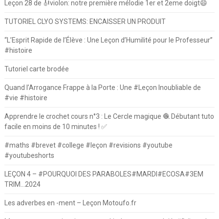
Leçon 28 de 🎻violon: notre première mélodie 1er et 2eme doigt😄
TUTORIEL CLYO SYSTEMS: ENCAISSER UN PRODUIT
“L’Esprit Rapide de l’Élève : Une Leçon d’Humilité pour le Professeur”
#histoire
Tutoriel carte brodée
Quand l’Arrogance Frappe à la Porte : Une #Leçon Inoubliable de
#vie #histoire
Apprendre le crochet cours n°3 : Le Cercle magique 🧶 Débutant tuto
facile en moins de 10 minutes ! ✅
#maths #brevet #college #leçon #revisions #youtube
#youtubeshorts
LEÇON 4 – #POURQUOI DES PARABOLES#MARDI#ECOSA#3EM
TRIM…2024
Les adverbes en -ment – Leçon Motoufo.fr