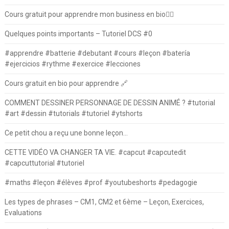
Cours gratuit pour apprendre mon business en bio⛓️‍💥
Quelques points importants – Tutoriel DCS #0
#apprendre #batterie #debutant #cours #leçon #batería
#ejercicios #rythme #exercice #lecciones
Cours gratuit en bio pour apprendre 🔗
COMMENT DESSINER PERSONNAGE DE DESSIN ANIMÉ ? #tutorial
#art #dessin #tutorials #tutoriel #ytshorts
Ce petit chou a reçu une bonne leçon…
CETTE VIDÉO VA CHANGER TA VIE. #capcut #capcutedit
#capcuttutorial #tutoriel
#maths #leçon #élèves #prof #youtubeshorts #pedagogie
Les types de phrases – CM1, CM2 et 6ème – Leçon, Exercices,
Evaluations