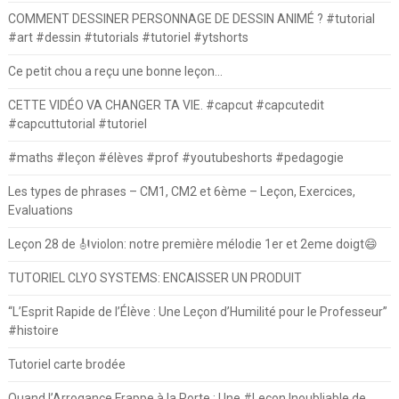
COMMENT DESSINER PERSONNAGE DE DESSIN ANIMÉ ? #tutorial
#art #dessin #tutorials #tutoriel #ytshorts
Ce petit chou a reçu une bonne leçon…
CETTE VIDÉO VA CHANGER TA VIE. #capcut #capcutedit
#capcuttutorial #tutoriel
#maths #leçon #élèves #prof #youtubeshorts #pedagogie
Les types de phrases – CM1, CM2 et 6ème – Leçon, Exercices,
Evaluations
Leçon 28 de 🎻violon: notre première mélodie 1er et 2eme doigt😄
TUTORIEL CLYO SYSTEMS: ENCAISSER UN PRODUIT
“L’Esprit Rapide de l’Élève : Une Leçon d’Humilité pour le Professeur”
#histoire
Tutoriel carte brodée
Quand l’Arrogance Frappe à la Porte : Une #Leçon Inoubliable de