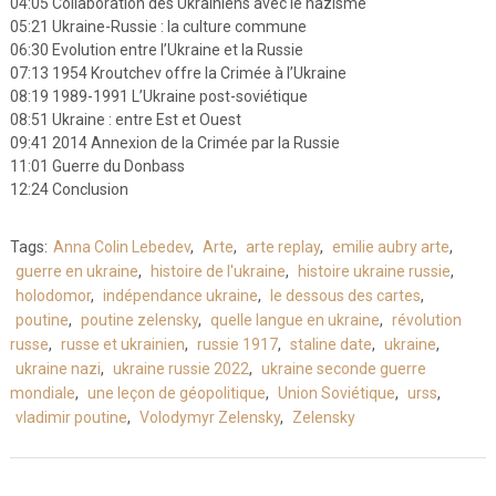
04:05 Collaboration des Ukrainiens avec le nazisme
05:21 Ukraine-Russie : la culture commune
06:30 Evolution entre l’Ukraine et la Russie
07:13 1954 Kroutchev offre la Crimée à l’Ukraine
08:19 1989-1991 L’Ukraine post-soviétique
08:51 Ukraine : entre Est et Ouest
09:41 2014 Annexion de la Crimée par la Russie
11:01 Guerre du Donbass
12:24 Conclusion
Tags:
Anna Colin Lebedev
,
Arte
,
arte replay
,
emilie aubry arte
,
guerre en ukraine
,
histoire de l'ukraine
,
histoire ukraine russie
,
holodomor
,
indépendance ukraine
,
le dessous des cartes
,
poutine
,
poutine zelensky
,
quelle langue en ukraine
,
révolution
russe
,
russe et ukrainien
,
russie 1917
,
staline date
,
ukraine
,
ukraine nazi
,
ukraine russie 2022
,
ukraine seconde guerre
mondiale
,
une leçon de géopolitique
,
Union Soviétique
,
urss
,
vladimir poutine
,
Volodymyr Zelensky
,
Zelensky