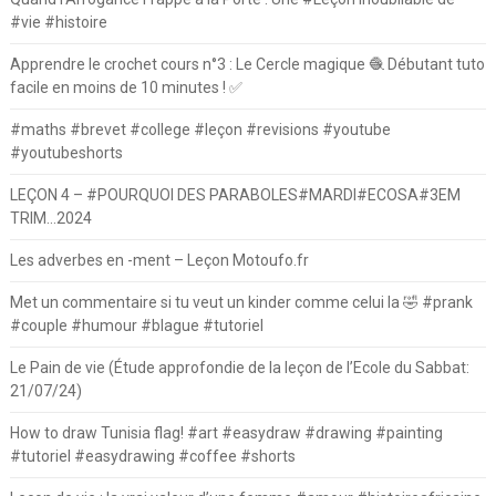
#vie #histoire
Apprendre le crochet cours n°3 : Le Cercle magique 🧶 Débutant tuto
facile en moins de 10 minutes ! ✅
#maths #brevet #college #leçon #revisions #youtube
#youtubeshorts
LEÇON 4 – #POURQUOI DES PARABOLES#MARDI#ECOSA#3EM
TRIM…2024
Les adverbes en -ment – Leçon Motoufo.fr
Met un commentaire si tu veut un kinder comme celui la 🤣 #prank
#couple #humour #blague #tutoriel
Le Pain de vie (Étude approfondie de la leçon de l’Ecole du Sabbat:
21/07/24)
How to draw Tunisia flag! #art #easydraw #drawing #painting
#tutoriel #easydrawing #coffee #shorts