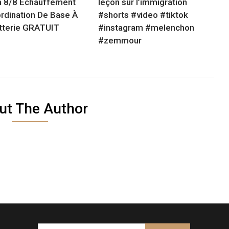
 8/8 Échauffement
leçon sur l’immigration
rdination De Base À
#shorts #video #tiktok
tterie GRATUIT
#instagram #melenchon
#zemmour
ut The Author