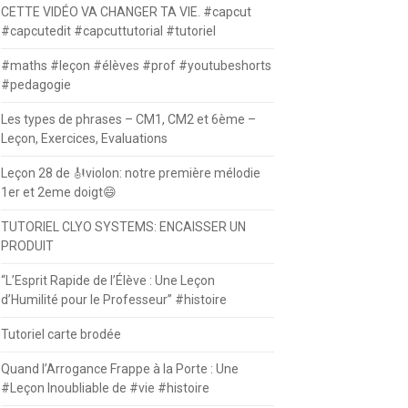
CETTE VIDÉO VA CHANGER TA VIE. #capcut
#capcutedit #capcuttutorial #tutoriel
#maths #leçon #élèves #prof #youtubeshorts
#pedagogie
Les types de phrases – CM1, CM2 et 6ème –
Leçon, Exercices, Evaluations
Leçon 28 de 🎻violon: notre première mélodie
1er et 2eme doigt😄
TUTORIEL CLYO SYSTEMS: ENCAISSER UN
PRODUIT
“L’Esprit Rapide de l’Élève : Une Leçon
d’Humilité pour le Professeur” #histoire
Tutoriel carte brodée
Quand l’Arrogance Frappe à la Porte : Une
#Leçon Inoubliable de #vie #histoire