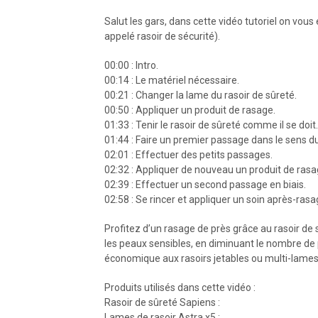
Salut les gars, dans cette vidéo tutoriel on vou
appelé rasoir de sécurité).
00:00 : Intro.
00:14 : Le matériel nécessaire.
00:21 : Changer la lame du rasoir de sûreté.
00:50 : Appliquer un produit de rasage.
01:33 : Tenir le rasoir de sûreté comme il se doit.
01:44 : Faire un premier passage dans le sens du
02:01 : Effectuer des petits passages.
02:32 : Appliquer de nouveau un produit de rasa
02:39 : Effectuer un second passage en biais.
02:58 : Se rincer et appliquer un soin après-rasa
Profitez d’un rasage de près grâce au rasoir de s
les peaux sensibles, en diminuant le nombre de 
économique aux rasoirs jetables ou multi-lames
Produits utilisés dans cette vidéo :
Rasoir de sûreté Sapiens :
Lames de rasoir Astra x5 :