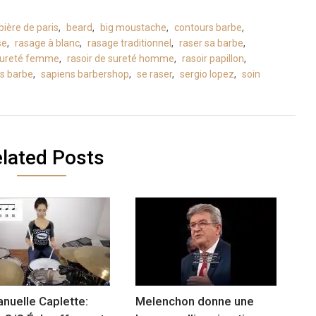
bière de paris
,
beard
,
big moustache
,
contours barbe
,
se
,
rasage à blanc
,
rasage traditionnel
,
raser sa barbe
,
 sureté femme
,
rasoir de sureté homme
,
rasoir papillon
,
s barbe
,
sapiens barbershop
,
se raser
,
sergio lopez
,
soin
lated Posts
uelle Caplette:
Melenchon donne une