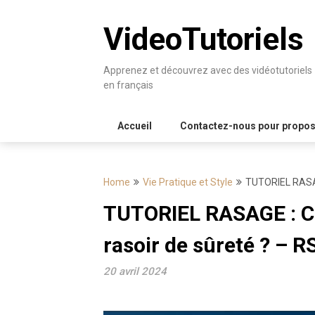
Skip
to
VideoTutoriels
content
Apprenez et découvrez avec des vidéotutoriels
en français
Accueil
Contactez-nous pour proposer
Home
Vie Pratique et Style
TUTORIEL RASAG
TUTORIEL RASAGE : C
rasoir de sûreté ? – R
20 avril 2024