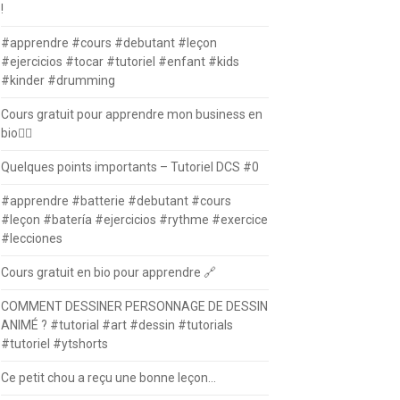
!
#apprendre #cours #debutant #leçon
#ejercicios #tocar #tutoriel #enfant #kids
#kinder #drumming
Cours gratuit pour apprendre mon business en
bio⛓️‍💥
Quelques points importants – Tutoriel DCS #0
#apprendre #batterie #debutant #cours
#leçon #batería #ejercicios #rythme #exercice
#lecciones
Cours gratuit en bio pour apprendre 🔗
COMMENT DESSINER PERSONNAGE DE DESSIN
ANIMÉ ? #tutorial #art #dessin #tutorials
#tutoriel #ytshorts
Ce petit chou a reçu une bonne leçon…