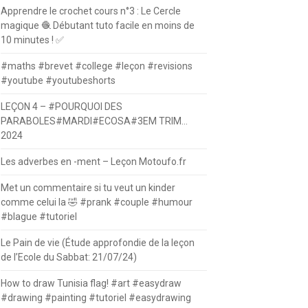
Apprendre le crochet cours n°3 : Le Cercle
magique 🧶 Débutant tuto facile en moins de
10 minutes ! ✅
#maths #brevet #college #leçon #revisions
#youtube #youtubeshorts
LEÇON 4 – #POURQUOI DES
PARABOLES#MARDI#ECOSA#3EM TRIM…
2024
Les adverbes en -ment – Leçon Motoufo.fr
Met un commentaire si tu veut un kinder
comme celui la 🤣 #prank #couple #humour
#blague #tutoriel
Le Pain de vie (Étude approfondie de la leçon
de l’Ecole du Sabbat: 21/07/24)
How to draw Tunisia flag! #art #easydraw
#drawing #painting #tutoriel #easydrawing