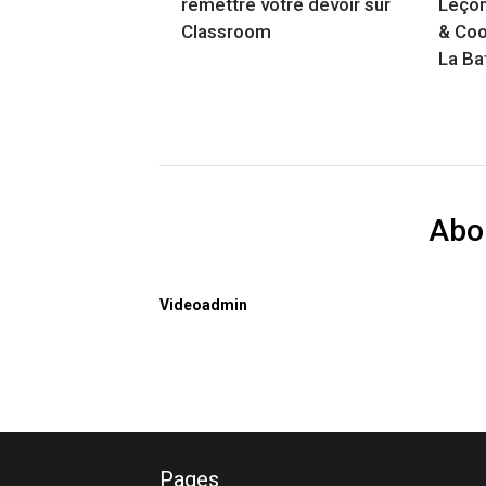
remettre votre devoir sur
Leçon
Classroom
& Coo
La Ba
Abo
Videoadmin
Pages