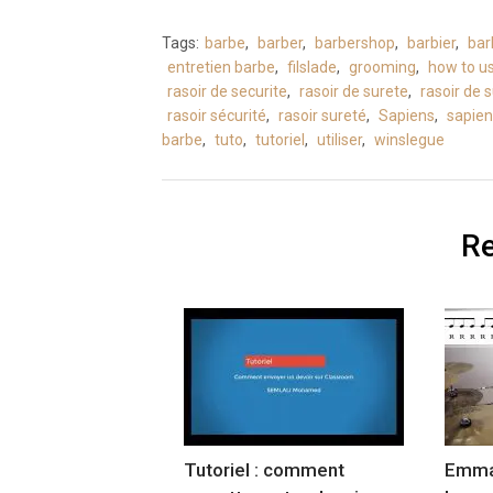
Tags:
barbe
,
barber
,
barbershop
,
barbier
,
bar
entretien barbe
,
filslade
,
grooming
,
how to u
rasoir de securite
,
rasoir de surete
,
rasoir de
rasoir sécurité
,
rasoir sureté
,
Sapiens
,
sapien
barbe
,
tuto
,
tutoriel
,
utiliser
,
winslegue
Re
Tutoriel : comment
Emman