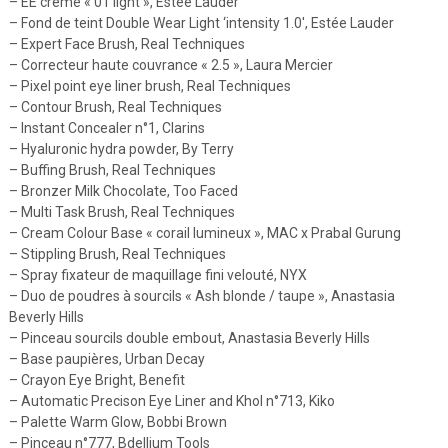
– EE crème « 01 light », Estée Lauder
– Fond de teint Double Wear Light ‘intensity 1.0′, Estée Lauder
– Expert Face Brush, Real Techniques
– Correcteur haute couvrance « 2.5 », Laura Mercier
– Pixel point eye liner brush, Real Techniques
– Contour Brush, Real Techniques
– Instant Concealer n°1, Clarins
– Hyaluronic hydra powder, By Terry
– Buffing Brush, Real Techniques
– Bronzer Milk Chocolate, Too Faced
– Multi Task Brush, Real Techniques
– Cream Colour Base « corail lumineux », MAC x Prabal Gurung
– Stippling Brush, Real Techniques
– Spray fixateur de maquillage fini velouté, NYX
– Duo de poudres à sourcils « Ash blonde / taupe », Anastasia
Beverly Hills
– Pinceau sourcils double embout, Anastasia Beverly Hills
– Base paupières, Urban Decay
– Crayon Eye Bright, Benefit
– Automatic Precison Eye Liner and Khol n°713, Kiko
– Palette Warm Glow, Bobbi Brown
– Pinceau n°777, Bdellium Tools