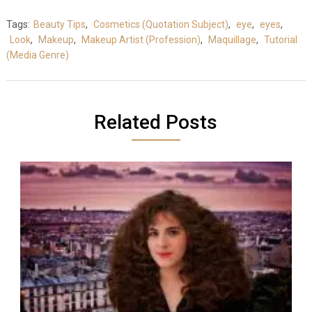
Tags:
Beauty Tips
,
Cosmetics (Quotation Subject)
,
eye
,
eyes
,
Look
,
Makeup
,
Makeup Artist (Profession)
,
Maquillage
,
Tutorial
(Media Genre)
Related Posts