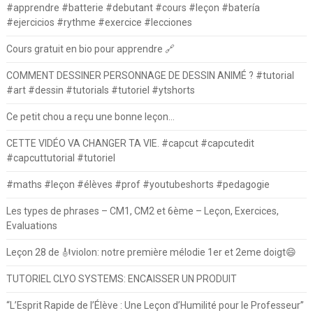
#apprendre #batterie #debutant #cours #leçon #batería
#ejercicios #rythme #exercice #lecciones
Cours gratuit en bio pour apprendre 🔗
COMMENT DESSINER PERSONNAGE DE DESSIN ANIMÉ ? #tutorial
#art #dessin #tutorials #tutoriel #ytshorts
Ce petit chou a reçu une bonne leçon…
CETTE VIDÉO VA CHANGER TA VIE. #capcut #capcutedit
#capcuttutorial #tutoriel
#maths #leçon #élèves #prof #youtubeshorts #pedagogie
Les types de phrases – CM1, CM2 et 6ème – Leçon, Exercices,
Evaluations
Leçon 28 de 🎻violon: notre première mélodie 1er et 2eme doigt😄
TUTORIEL CLYO SYSTEMS: ENCAISSER UN PRODUIT
“L’Esprit Rapide de l’Élève : Une Leçon d’Humilité pour le Professeur”