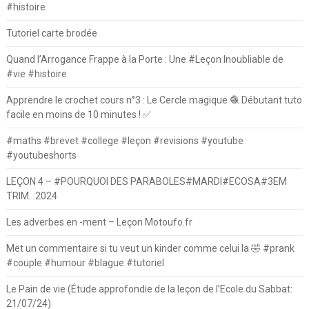
#histoire
Tutoriel carte brodée
Quand l’Arrogance Frappe à la Porte : Une #Leçon Inoubliable de
#vie #histoire
Apprendre le crochet cours n°3 : Le Cercle magique 🧶 Débutant tuto
facile en moins de 10 minutes ! ✅
#maths #brevet #college #leçon #revisions #youtube
#youtubeshorts
LEÇON 4 – #POURQUOI DES PARABOLES#MARDI#ECOSA#3EM
TRIM…2024
Les adverbes en -ment – Leçon Motoufo.fr
Met un commentaire si tu veut un kinder comme celui la 🤣 #prank
#couple #humour #blague #tutoriel
Le Pain de vie (Étude approfondie de la leçon de l’Ecole du Sabbat:
21/07/24)