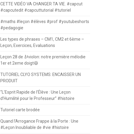
CETTE VIDÉO VA CHANGER TA VIE. #capcut
#capcutedit #capcuttutorial #tutoriel
#maths #leçon #élèves #prof #youtubeshorts
#pedagogie
Les types de phrases – CM1, CM2 et 6ème –
Leçon, Exercices, Evaluations
Leçon 28 de 🎻violon: notre première mélodie
1er et 2eme doigt😄
TUTORIEL CLYO SYSTEMS: ENCAISSER UN
PRODUIT
“L’Esprit Rapide de l’Élève : Une Leçon
d’Humilité pour le Professeur” #histoire
Tutoriel carte brodée
Quand l’Arrogance Frappe à la Porte : Une
#Leçon Inoubliable de #vie #histoire