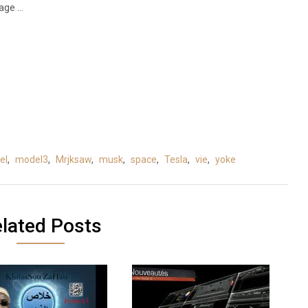
tage …
el
,
model3
,
Mrjksaw
,
musk
,
space
,
Tesla
,
vie
,
yoke
lated Posts