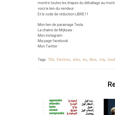
montre toutes les étapes du déballage au mon
voici le lien du vendeur :
Et le code de réduction LIBRE11
Mon lien de parainage Tesla :
La chaîne de Mrjksaw :
Mon instagram :
Ma page facebook :
Mon Twitter :
Tags:
70d
,
Electron
,
elon
,
en
,
libre
,
ma
,
mod
Re