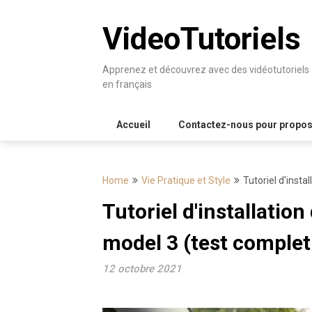
Skip
to
VideoTutoriels
content
Apprenez et découvrez avec des vidéotutoriels
en français
Accueil
Contactez-nous pour proposer
Home
Vie Pratique et Style
Tutoriel d'insta
Tutoriel d'installatio
model 3 (test complet 
12 octobre 2021