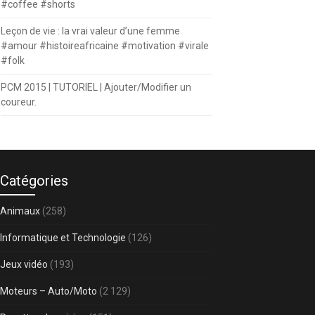
#coffee #shorts
Leçon de vie : la vrai valeur d’une femme
#amour #histoireafricaine #motivation #virale
#folk
PCM 2015 | TUTORIEL | Ajouter/Modifier un
coureur.
Catégories
Animaux
(258)
Informatique et Technologie
(126)
Jeux vidéo
(193)
Moteurs – Auto/Moto
(2 129)