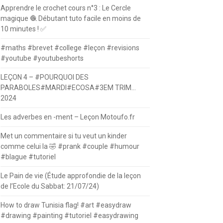
Apprendre le crochet cours n°3 : Le Cercle
magique 🧶 Débutant tuto facile en moins de
10 minutes ! ✅
#maths #brevet #college #leçon #revisions
#youtube #youtubeshorts
LEÇON 4 – #POURQUOI DES
PARABOLES#MARDI#ECOSA#3EM TRIM…
2024
Les adverbes en -ment – Leçon Motoufo.fr
Met un commentaire si tu veut un kinder
comme celui la 🤣 #prank #couple #humour
#blague #tutoriel
Le Pain de vie (Étude approfondie de la leçon
de l’Ecole du Sabbat: 21/07/24)
How to draw Tunisia flag! #art #easydraw
#drawing #painting #tutoriel #easydrawing