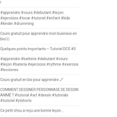
!
#apprendre #cours #debutant #leçon
#ejercicios #tocar #tutoriel #enfant #kids
#kinder #drumming
Cours gratuit pour apprendre mon business en
bio⛓️‍💥
Quelques points importants – Tutoriel DCS #0
#apprendre #batterie #debutant #cours
#leçon #batería #ejercicios #rythme #exercice
#lecciones
Cours gratuit en bio pour apprendre 🔗
COMMENT DESSINER PERSONNAGE DE DESSIN
ANIMÉ ? #tutorial #art #dessin #tutorials
#tutoriel #ytshorts
Ce petit chou a reçu une bonne leçon…