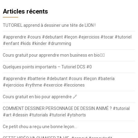
Articles récents
TUTORIEL apprend à dessiner une tête de LION !
#apprendre #cours #debutant #leçon #ejercicios #tocar #tutoriel
#enfant #kids #kinder #drumming
Cours gratuit pour apprendre mon business en bio⛓️‍💥
Quelques points importants – Tutoriel DCS #0
#apprendre #batterie #debutant #cours #leçon #batería
#ejercicios #rythme #exercice #lecciones
Cours gratuit en bio pour apprendre 🔗
COMMENT DESSINER PERSONNAGE DE DESSIN ANIMÉ ? #tutorial
#art #dessin #tutorials #tutoriel #ytshorts
Ce petit chou a reçu une bonne leçon…