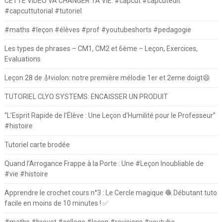
CETTE VIDÉO VA CHANGER TA VIE. #capcut #capcutedit
#capcuttutorial #tutoriel
#maths #leçon #élèves #prof #youtubeshorts #pedagogie
Les types de phrases – CM1, CM2 et 6ème – Leçon, Exercices,
Evaluations
Leçon 28 de 🎻violon: notre première mélodie 1er et 2eme doigt😄
TUTORIEL CLYO SYSTEMS: ENCAISSER UN PRODUIT
“L’Esprit Rapide de l’Élève : Une Leçon d’Humilité pour le Professeur”
#histoire
Tutoriel carte brodée
Quand l’Arrogance Frappe à la Porte : Une #Leçon Inoubliable de
#vie #histoire
Apprendre le crochet cours n°3 : Le Cercle magique 🧶 Débutant tuto
facile en moins de 10 minutes ! ✅