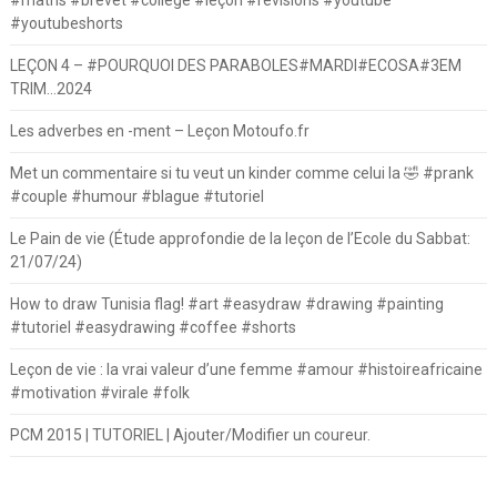
#maths #brevet #college #leçon #revisions #youtube
#youtubeshorts
LEÇON 4 – #POURQUOI DES PARABOLES#MARDI#ECOSA#3EM
TRIM…2024
Les adverbes en -ment – Leçon Motoufo.fr
Met un commentaire si tu veut un kinder comme celui la 🤣 #prank
#couple #humour #blague #tutoriel
Le Pain de vie (Étude approfondie de la leçon de l’Ecole du Sabbat:
21/07/24)
How to draw Tunisia flag! #art #easydraw #drawing #painting
#tutoriel #easydrawing #coffee #shorts
Leçon de vie : la vrai valeur d’une femme #amour #histoireafricaine
#motivation #virale #folk
PCM 2015 | TUTORIEL | Ajouter/Modifier un coureur.