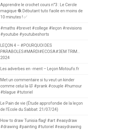
Apprendre le crochet cours n°3 : Le Cercle
magique 🧶 Débutant tuto facile en moins de
10 minutes ! ✅
#maths #brevet #college #leçon #revisions
#youtube #youtubeshorts
LEÇON 4 – #POURQUOI DES
PARABOLES#MARDI#ECOSA#3EM TRIM…
2024
Les adverbes en -ment – Leçon Motoufo.fr
Met un commentaire si tu veut un kinder
comme celui la 🤣 #prank #couple #humour
#blague #tutoriel
Le Pain de vie (Étude approfondie de la leçon
de l’Ecole du Sabbat: 21/07/24)
How to draw Tunisia flag! #art #easydraw
#drawing #painting #tutoriel #easydrawing