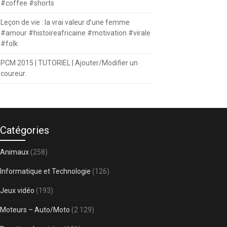
#coffee #shorts
Leçon de vie : la vrai valeur d’une femme
#amour #histoireafricaine #motivation #virale
#folk
PCM 2015 | TUTORIEL | Ajouter/Modifier un
coureur.
Catégories
Animaux
(258)
Informatique et Technologie
(126)
Jeux vidéo
(193)
Moteurs – Auto/Moto
(2 129)