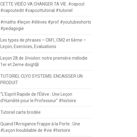
CETTE VIDÉO VA CHANGER TA VIE. #capcut
#capcutedit #capcuttutorial #tutoriel
#maths #leçon #élèves #prof #youtubeshorts
#pedagogie
Les types de phrases – CM1, CM2 et 6ème –
Leçon, Exercices, Evaluations
Leçon 28 de 🎻violon: notre première mélodie
1er et 2eme doigt😄
TUTORIEL CLYO SYSTEMS: ENCAISSER UN
PRODUIT
“L’Esprit Rapide de l’Élève : Une Leçon
d’Humilité pour le Professeur” #histoire
Tutoriel carte brodée
Quand l’Arrogance Frappe à la Porte : Une
#Leçon Inoubliable de #vie #histoire