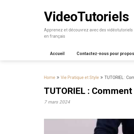
Skip
to
VideoTutoriels
content
Apprenez et découvrez avec des vidéotutoriels
en français
Accueil
Contactez-nous pour proposer
Home
Vie Pratique et Style
TUTORIEL : Comm
TUTORIEL : Comment ut
7 mars 2024