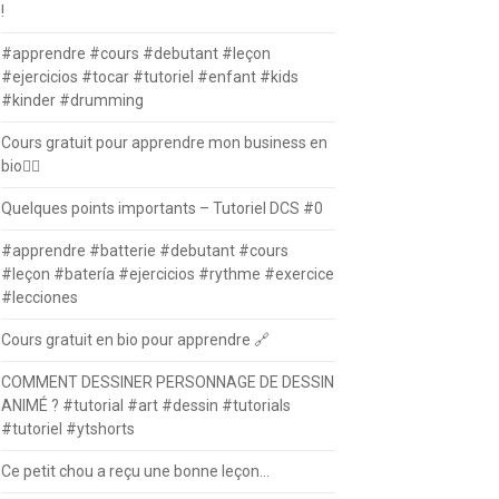
!
#apprendre #cours #debutant #leçon
#ejercicios #tocar #tutoriel #enfant #kids
#kinder #drumming
Cours gratuit pour apprendre mon business en
bio⛓️‍💥
Quelques points importants – Tutoriel DCS #0
#apprendre #batterie #debutant #cours
#leçon #batería #ejercicios #rythme #exercice
#lecciones
Cours gratuit en bio pour apprendre 🔗
COMMENT DESSINER PERSONNAGE DE DESSIN
ANIMÉ ? #tutorial #art #dessin #tutorials
#tutoriel #ytshorts
Ce petit chou a reçu une bonne leçon…