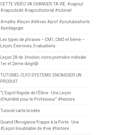
CETTE VIDÉO VA CHANGER TA VIE. #capcut
#capcutedit #capcuttutorial #tutoriel
#maths #leçon #élèves #prof #youtubeshorts
#pedagogie
Les types de phrases – CM1, CM2 et 6ème –
Leçon, Exercices, Evaluations
Leçon 28 de 🎻violon: notre première mélodie
1er et 2eme doigt😄
TUTORIEL CLYO SYSTEMS: ENCAISSER UN
PRODUIT
“L’Esprit Rapide de l’Élève : Une Leçon
d’Humilité pour le Professeur” #histoire
Tutoriel carte brodée
Quand l’Arrogance Frappe à la Porte : Une
#Leçon Inoubliable de #vie #histoire