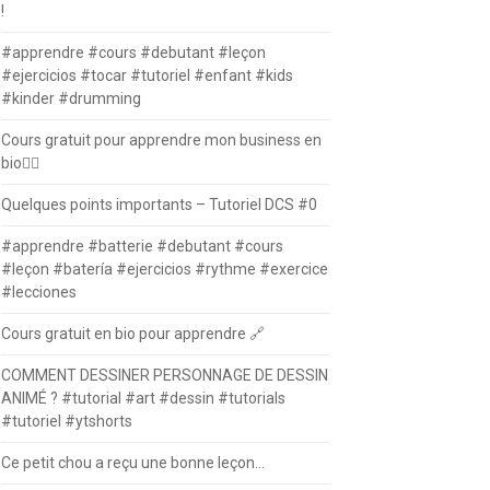
!
#apprendre #cours #debutant #leçon
#ejercicios #tocar #tutoriel #enfant #kids
#kinder #drumming
Cours gratuit pour apprendre mon business en
bio⛓️‍💥
Quelques points importants – Tutoriel DCS #0
#apprendre #batterie #debutant #cours
#leçon #batería #ejercicios #rythme #exercice
#lecciones
Cours gratuit en bio pour apprendre 🔗
COMMENT DESSINER PERSONNAGE DE DESSIN
ANIMÉ ? #tutorial #art #dessin #tutorials
#tutoriel #ytshorts
Ce petit chou a reçu une bonne leçon…