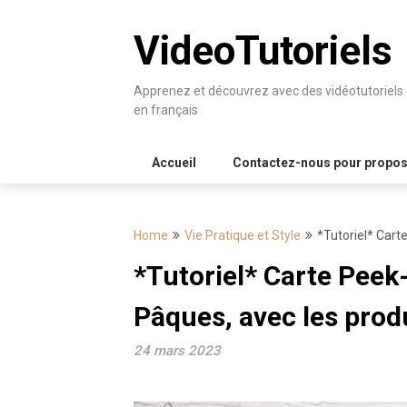
Skip
to
VideoTutoriels
content
Apprenez et découvrez avec des vidéotutoriels
en français
Accueil
Contactez-nous pour proposer
Home
Vie Pratique et Style
*Tutoriel* Cart
*Tutoriel* Carte Pee
Pâques, avec les prod
24 mars 2023