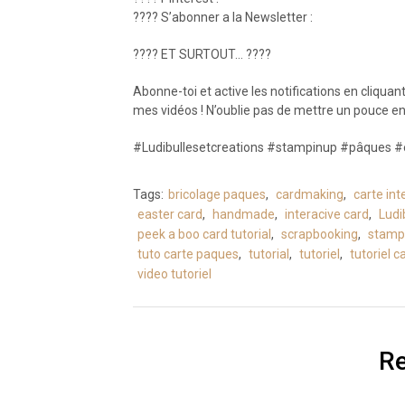
???? S’abonner a la Newsletter :
???? ET SURTOUT… ????
Abonne-toi et active les notifications en cliquan
mes vidéos ! N’oublie pas de mettre un pouce en l’a
#Ludibullesetcreations #stampinup #pâques 
Tags:
bricolage paques
,
cardmaking
,
carte int
easter card
,
handmade
,
interacive card
,
Ludi
peek a boo card tutorial
,
scrapbooking
,
stamp
tuto carte paques
,
tutorial
,
tutoriel
,
tutoriel 
video tutoriel
Re