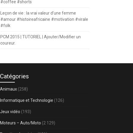
#coffee #shorts
Leçon de vie : la vrai valeur d’une femme
#amour #histoireafricaine #motivation #virale
#folk
PCM 2015 | TUTORIEL | Ajouter/Modifier un
coureur.
Catégories
Animaux
(258)
Informatique et Technologie
(126)
Jeux vidéo
(193)
Moteurs – Auto/Moto
(2 129)