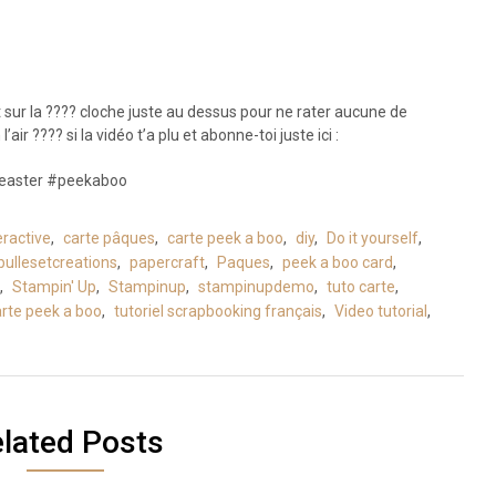
t sur la ???? cloche juste au dessus pour ne rater aucune de
ir ???? si la vidéo t’a plu et abonne-toi juste ici :
#easter #peekaboo
eractive
,
carte pâques
,
carte peek a boo
,
diy
,
Do it yourself
,
bullesetcreations
,
papercraft
,
Paques
,
peek a boo card
,
,
Stampin' Up
,
Stampinup
,
stampinupdemo
,
tuto carte
,
carte peek a boo
,
tutoriel scrapbooking français
,
Video tutorial
,
lated Posts