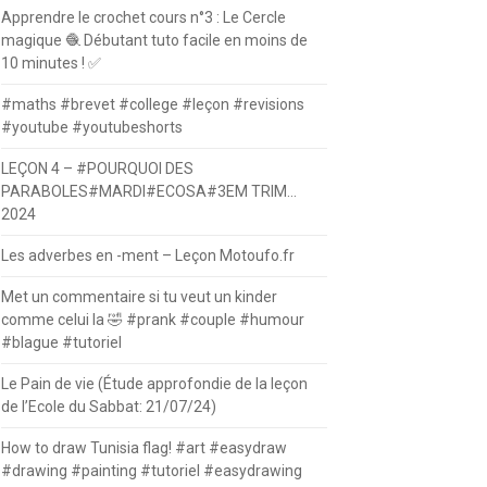
Apprendre le crochet cours n°3 : Le Cercle
magique 🧶 Débutant tuto facile en moins de
10 minutes ! ✅
#maths #brevet #college #leçon #revisions
#youtube #youtubeshorts
LEÇON 4 – #POURQUOI DES
PARABOLES#MARDI#ECOSA#3EM TRIM…
2024
Les adverbes en -ment – Leçon Motoufo.fr
Met un commentaire si tu veut un kinder
comme celui la 🤣 #prank #couple #humour
#blague #tutoriel
Le Pain de vie (Étude approfondie de la leçon
de l’Ecole du Sabbat: 21/07/24)
How to draw Tunisia flag! #art #easydraw
#drawing #painting #tutoriel #easydrawing