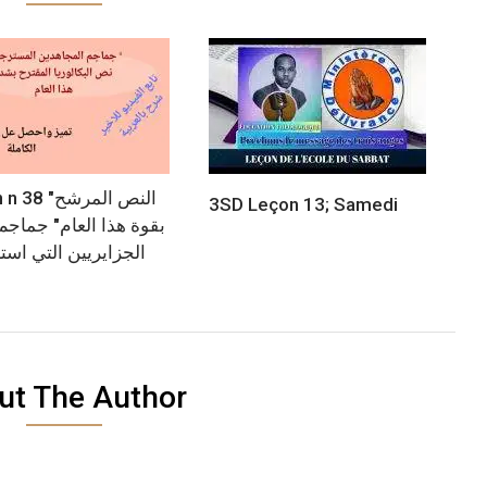
 "النص المرشح
3SD Leçon 13; Samedi
بقوة هذا العام" جماجم 
الجزايريين التي اس
ut The Author