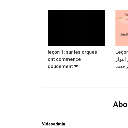
leçon 1: sur les orques
Leçon n 38
ont commence
الثوار
doucement ❤
ترجعت
Abo
Videoadmin