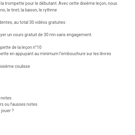
a trompette pour le débutant. Avec cette dixième leçon, nous
o, le tiret, la liaison, le rythme
dentes, au total 30 vidéos gratuites :
essayer un cours gratuit de 30 mn sans engagement.
pette de la leçon n°10
mpette en appuyant au minimum l’embouchure sur les lèvres
roisième coulisse
 notes
eurs ou fausses notes
 jouer ?