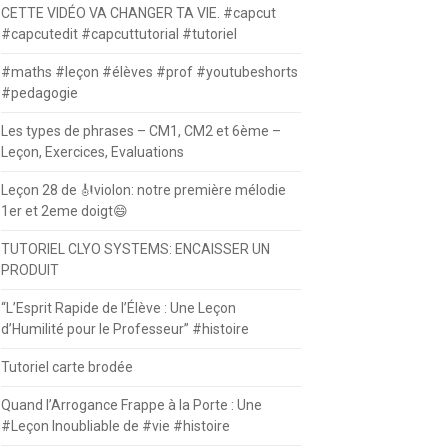
CETTE VIDÉO VA CHANGER TA VIE. #capcut
#capcutedit #capcuttutorial #tutoriel
#maths #leçon #élèves #prof #youtubeshorts
#pedagogie
Les types de phrases – CM1, CM2 et 6ème –
Leçon, Exercices, Evaluations
Leçon 28 de 🎻violon: notre première mélodie
1er et 2eme doigt😄
TUTORIEL CLYO SYSTEMS: ENCAISSER UN
PRODUIT
“L’Esprit Rapide de l’Élève : Une Leçon
d’Humilité pour le Professeur” #histoire
Tutoriel carte brodée
Quand l’Arrogance Frappe à la Porte : Une
#Leçon Inoubliable de #vie #histoire