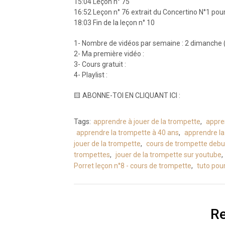
15:04 Leçon n° 75
16:52 Leçon n° 76 extrait du Concertino N°1 pour
18:03 Fin de la leçon n° 10
1- Nombre de vidéos par semaine : 2 dimanche 
2- Ma première vidéo :
3- Cours gratuit :
4- Playlist :
🟨 ABONNE-TOI EN CLIQUANT ICI :
Tags:
apprendre à jouer de la trompette
,
appre
apprendre la trompette à 40 ans
,
apprendre la
jouer de la trompette
,
cours de trompette debu
trompettes
,
jouer de la trompette sur youtube
,
Porret leçon n°8 - cours de trompette
,
tuto pou
Re