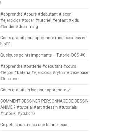
!
#apprendre #cours #debutant #leçon
#ejercicios #tocar #tutoriel #enfant #kids
#kinder #drumming
Cours gratuit pour apprendre mon business en
bio⛓️‍💥
Quelques points importants – Tutoriel DCS #0
#apprendre #batterie #debutant #cours
#leçon #batería #ejercicios #rythme #exercice
#lecciones
Cours gratuit en bio pour apprendre 🔗
COMMENT DESSINER PERSONNAGE DE DESSIN
ANIMÉ ? #tutorial #art #dessin #tutorials
#tutoriel #ytshorts
Ce petit chou a reçu une bonne leçon…