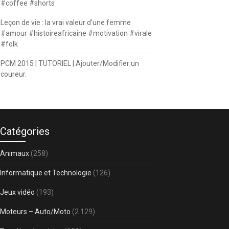
#coffee #shorts
Leçon de vie : la vrai valeur d’une femme
#amour #histoireafricaine #motivation #virale
#folk
PCM 2015 | TUTORIEL | Ajouter/Modifier un
coureur.
Catégories
Animaux
(258)
Informatique et Technologie
(126)
Jeux vidéo
(193)
Moteurs – Auto/Moto
(2 129)