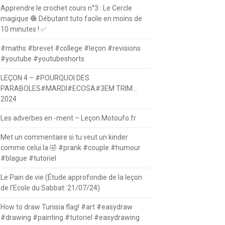
Apprendre le crochet cours n°3 : Le Cercle
magique 🧶 Débutant tuto facile en moins de
10 minutes ! ✅
#maths #brevet #college #leçon #revisions
#youtube #youtubeshorts
LEÇON 4 – #POURQUOI DES
PARABOLES#MARDI#ECOSA#3EM TRIM…
2024
Les adverbes en -ment – Leçon Motoufo.fr
Met un commentaire si tu veut un kinder
comme celui la 🤣 #prank #couple #humour
#blague #tutoriel
Le Pain de vie (Étude approfondie de la leçon
de l’Ecole du Sabbat: 21/07/24)
How to draw Tunisia flag! #art #easydraw
#drawing #painting #tutoriel #easydrawing