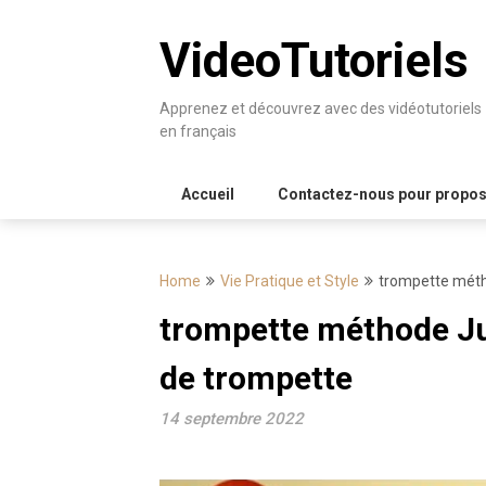
Skip
to
VideoTutoriels
content
Apprenez et découvrez avec des vidéotutoriels
en français
Accueil
Contactez-nous pour proposer
Home
Vie Pratique et Style
trompette méth
trompette méthode Jul
de trompette
14 septembre 2022