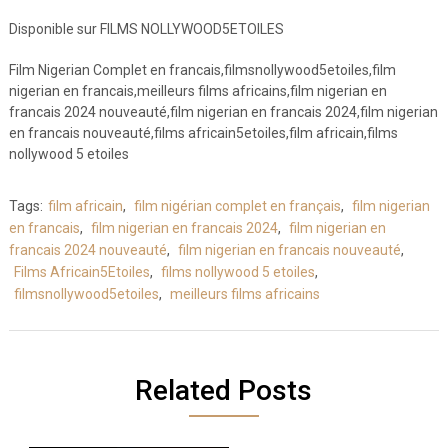
Disponible sur FILMS NOLLYWOOD5ETOILES
Film Nigerian Complet en francais,filmsnollywood5etoiles,film
nigerian en francais,meilleurs films africains,film nigerian en
francais 2024 nouveauté,film nigerian en francais 2024,film nigerian
en francais nouveauté,films africain5etoiles,film africain,films
nollywood 5 etoiles
Tags:
film africain
,
film nigérian complet en français
,
film nigerian
en francais
,
film nigerian en francais 2024
,
film nigerian en
francais 2024 nouveauté
,
film nigerian en francais nouveauté
,
Films Africain5Etoiles
,
films nollywood 5 etoiles
,
filmsnollywood5etoiles
,
meilleurs films africains
Related Posts