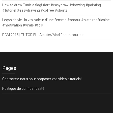
How to draw Tunisia flag! #art #easydraw #drawing #painting
#tutoriel #easydrawing #coffee #shorts
Leçon de vie : la vrai valeur d’une femme #amour #histoireafricaine
#motivation #virale #folk
PCM 2015 | TUTORIEL | Ajouter/Modifier un coureur.
Pages
Contactez-nous pour proposer vos video tutoriels !
Politique de confidentialité