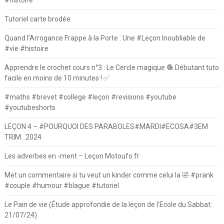
Tutoriel carte brodée
Quand l’Arrogance Frappe à la Porte : Une #Leçon Inoubliable de
#vie #histoire
Apprendre le crochet cours n°3 : Le Cercle magique 🧶 Débutant tuto
facile en moins de 10 minutes ! ✅
#maths #brevet #college #leçon #revisions #youtube
#youtubeshorts
LEÇON 4 – #POURQUOI DES PARABOLES#MARDI#ECOSA#3EM
TRIM…2024
Les adverbes en -ment – Leçon Motoufo.fr
Met un commentaire si tu veut un kinder comme celui la 🤣 #prank
#couple #humour #blague #tutoriel
Le Pain de vie (Étude approfondie de la leçon de l’Ecole du Sabbat:
21/07/24)