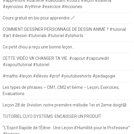
#apprendre #batterie #debutant #cours #leçon #batería
#ejercicios #rythme #exercice #lecciones
Cours gratuit en bio pour apprendre 🔗
COMMENT DESSINER PERSONNAGE DE DESSIN ANIMÉ ? #tutorial
#art #dessin #tutorials #tutoriel #ytshorts
Ce petit chou a reçu une bonne leçon…
CETTE VIDÉO VA CHANGER TA VIE. #capcut #capcutedit
#capcuttutorial #tutoriel
#maths #leçon #élèves #prof #youtubeshorts #pedagogie
Les types de phrases – CM1, CM2 et 6ème – Leçon, Exercices,
Evaluations
Leçon 28 de 🎻violon: notre première mélodie 1er et 2eme doigt😄
TUTORIEL CLYO SYSTEMS: ENCAISSER UN PRODUIT
“L’Esprit Rapide de l’Élève : Une Leçon d’Humilité pour le Professeur”
#histoire