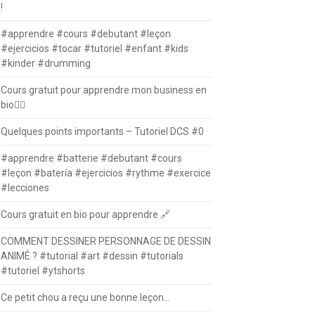
!
#apprendre #cours #debutant #leçon
#ejercicios #tocar #tutoriel #enfant #kids
#kinder #drumming
Cours gratuit pour apprendre mon business en
bio⛓️‍💥
Quelques points importants – Tutoriel DCS #0
#apprendre #batterie #debutant #cours
#leçon #batería #ejercicios #rythme #exercice
#lecciones
Cours gratuit en bio pour apprendre 🔗
COMMENT DESSINER PERSONNAGE DE DESSIN
ANIMÉ ? #tutorial #art #dessin #tutorials
#tutoriel #ytshorts
Ce petit chou a reçu une bonne leçon…