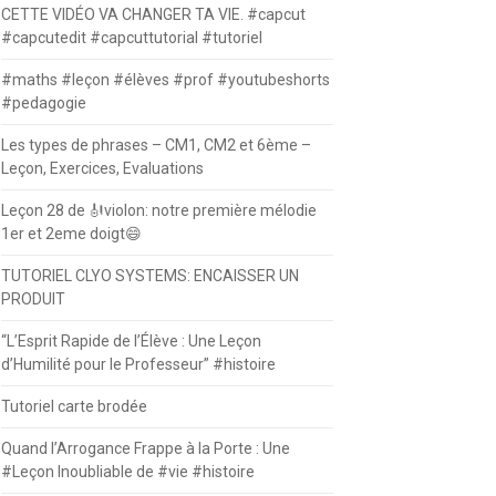
CETTE VIDÉO VA CHANGER TA VIE. #capcut
#capcutedit #capcuttutorial #tutoriel
#maths #leçon #élèves #prof #youtubeshorts
#pedagogie
Les types de phrases – CM1, CM2 et 6ème –
Leçon, Exercices, Evaluations
Leçon 28 de 🎻violon: notre première mélodie
1er et 2eme doigt😄
TUTORIEL CLYO SYSTEMS: ENCAISSER UN
PRODUIT
“L’Esprit Rapide de l’Élève : Une Leçon
d’Humilité pour le Professeur” #histoire
Tutoriel carte brodée
Quand l’Arrogance Frappe à la Porte : Une
#Leçon Inoubliable de #vie #histoire