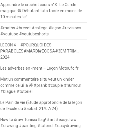
Apprendre le crochet cours n°3 : Le Cercle
magique 🧶 Débutant tuto facile en moins de
10 minutes ! ✅
#maths #brevet #college #leçon #revisions
#youtube #youtubeshorts
LEÇON 4 – #POURQUOI DES
PARABOLES#MARDI#ECOSA#3EM TRIM…
2024
Les adverbes en -ment – Leçon Motoufo.fr
Met un commentaire si tu veut un kinder
comme celui la 🤣 #prank #couple #humour
#blague #tutoriel
Le Pain de vie (Étude approfondie de la leçon
de l’Ecole du Sabbat: 21/07/24)
How to draw Tunisia flag! #art #easydraw
#drawing #painting #tutoriel #easydrawing