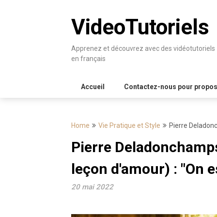
Skip
to
VideoTutoriels
content
Apprenez et découvrez avec des vidéotutoriels
en français
Accueil
Contactez-nous pour proposer
Home
Vie Pratique et Style
Pierre Deladonc
Pierre Deladonchamps 
leçon d'amour) : "On e
20 mai 2022