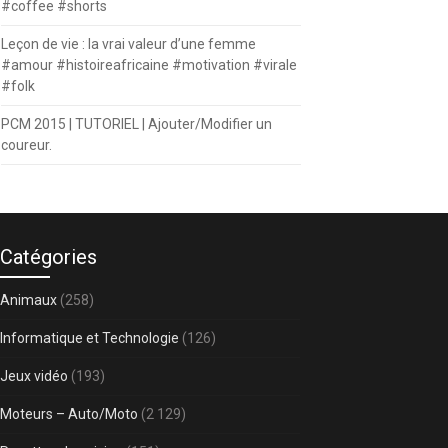
#coffee #shorts
Leçon de vie : la vrai valeur d’une femme
#amour #histoireafricaine #motivation #virale
#folk
PCM 2015 | TUTORIEL | Ajouter/Modifier un
coureur.
Catégories
Animaux
(258)
Informatique et Technologie
(126)
Jeux vidéo
(193)
Moteurs – Auto/Moto
(2 129)