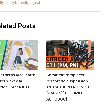
lty
,
meltyfr
,
meltyoriginals
lated Posts
iel scrap #23: carte
Comment remplacer
eux avec la
ressort de suspension
ction French Kiss
arrière sur CITROEN C1
(PM, PN)[TUTORIEL
AUTODOC]