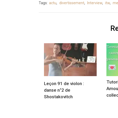
Tags:
actu
,
divertissement
,
Interview
,
itw
,
me
Re
Tutor
Leçon 91 de violon :
Amour
danse n°2 de
colle
Shostakovitch