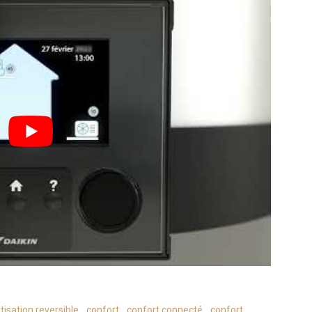
tisation reversible
,
confort
,
confort connecté
,
confort