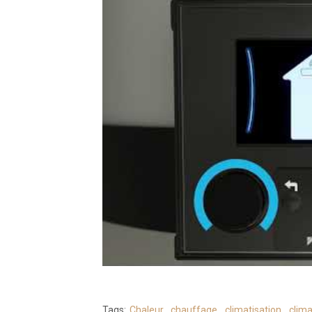
Tags:
Chaleur
,
chauffage
,
climatisation
,
clima