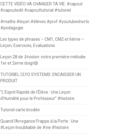
CETTE VIDÉO VA CHANGER TA VIE. #capcut
#capcutedit #capcuttutorial #tutoriel
#maths #leçon #élèves #prof #youtubeshorts
#pedagogie
Les types de phrases – CM1, CM2 et 6ème –
Leçon, Exercices, Evaluations
Leçon 28 de 🎻violon: notre première mélodie
1er et 2eme doigt😄
TUTORIEL CLYO SYSTEMS: ENCAISSER UN
PRODUIT
“L’Esprit Rapide de l’Élève : Une Leçon
d’Humilité pour le Professeur” #histoire
Tutoriel carte brodée
Quand l’Arrogance Frappe à la Porte : Une
#Leçon Inoubliable de #vie #histoire