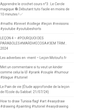
Apprendre le crochet cours n°3 : Le Cercle
magique 🧶 Débutant tuto facile en moins de
10 minutes ! ✅
#maths #brevet #college #leçon #revisions
#youtube #youtubeshorts
LEÇON 4 – #POURQUOI DES
PARABOLES#MARDI#ECOSA#3EM TRIM…
2024
Les adverbes en -ment – Leçon Motoufo.fr
Met un commentaire si tu veut un kinder
comme celui la 🤣 #prank #couple #humour
#blague #tutoriel
Le Pain de vie (Étude approfondie de la leçon
de l’Ecole du Sabbat: 21/07/24)
How to draw Tunisia flag! #art #easydraw
#drawing #painting #tutoriel #easydrawing