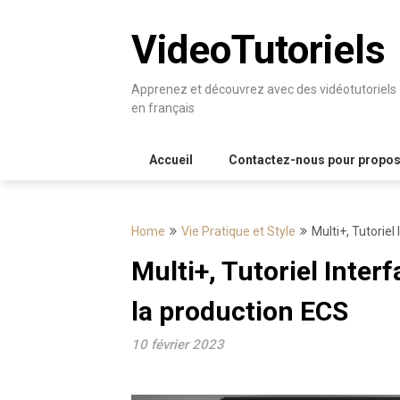
Skip
to
VideoTutoriels
content
Apprenez et découvrez avec des vidéotutoriels
en français
Accueil
Contactez-nous pour proposer
Home
Vie Pratique et Style
Multi+, Tutorie
Multi+, Tutoriel Inter
la production ECS
10 février 2023