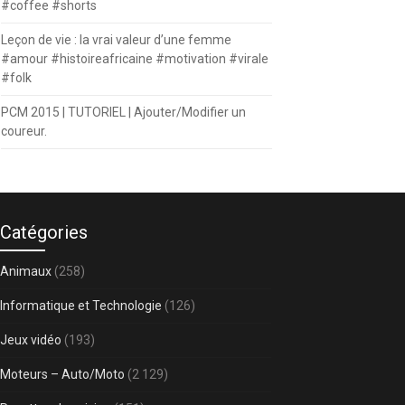
#coffee #shorts
Leçon de vie : la vrai valeur d’une femme
#amour #histoireafricaine #motivation #virale
#folk
PCM 2015 | TUTORIEL | Ajouter/Modifier un
coureur.
Catégories
Animaux
(258)
Informatique et Technologie
(126)
Jeux vidéo
(193)
Moteurs – Auto/Moto
(2 129)