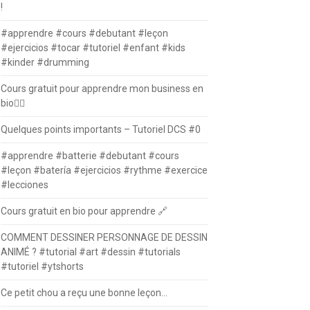
!
#apprendre #cours #debutant #leçon
#ejercicios #tocar #tutoriel #enfant #kids
#kinder #drumming
Cours gratuit pour apprendre mon business en
bio⛓️‍💥
Quelques points importants – Tutoriel DCS #0
#apprendre #batterie #debutant #cours
#leçon #batería #ejercicios #rythme #exercice
#lecciones
Cours gratuit en bio pour apprendre 🔗
COMMENT DESSINER PERSONNAGE DE DESSIN
ANIMÉ ? #tutorial #art #dessin #tutorials
#tutoriel #ytshorts
Ce petit chou a reçu une bonne leçon…