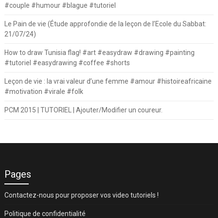
#couple #humour #blague #tutoriel
Le Pain de vie (Étude approfondie de la leçon de l’Ecole du Sabbat:
21/07/24)
How to draw Tunisia flag! #art #easydraw #drawing #painting
#tutoriel #easydrawing #coffee #shorts
Leçon de vie : la vrai valeur d’une femme #amour #histoireafricaine
#motivation #virale #folk
PCM 2015 | TUTORIEL | Ajouter/Modifier un coureur.
Pages
Contactez-nous pour proposer vos video tutoriels !
Politique de confidentialité