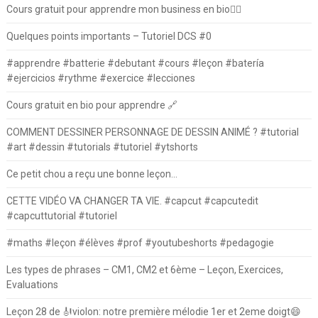
Cours gratuit pour apprendre mon business en bio⛓️‍💥
Quelques points importants – Tutoriel DCS #0
#apprendre #batterie #debutant #cours #leçon #batería
#ejercicios #rythme #exercice #lecciones
Cours gratuit en bio pour apprendre 🔗
COMMENT DESSINER PERSONNAGE DE DESSIN ANIMÉ ? #tutorial
#art #dessin #tutorials #tutoriel #ytshorts
Ce petit chou a reçu une bonne leçon…
CETTE VIDÉO VA CHANGER TA VIE. #capcut #capcutedit
#capcuttutorial #tutoriel
#maths #leçon #élèves #prof #youtubeshorts #pedagogie
Les types de phrases – CM1, CM2 et 6ème – Leçon, Exercices,
Evaluations
Leçon 28 de 🎻violon: notre première mélodie 1er et 2eme doigt😄