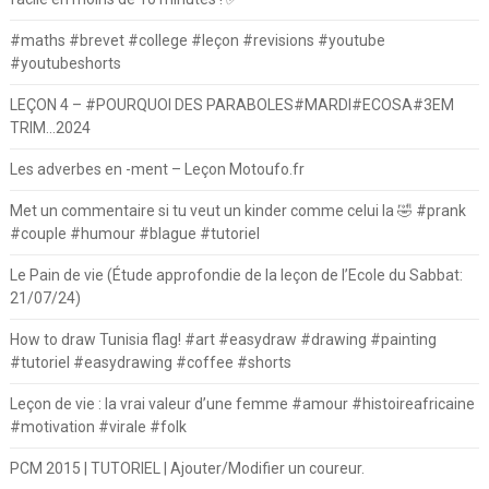
#maths #brevet #college #leçon #revisions #youtube
#youtubeshorts
LEÇON 4 – #POURQUOI DES PARABOLES#MARDI#ECOSA#3EM
TRIM…2024
Les adverbes en -ment – Leçon Motoufo.fr
Met un commentaire si tu veut un kinder comme celui la 🤣 #prank
#couple #humour #blague #tutoriel
Le Pain de vie (Étude approfondie de la leçon de l’Ecole du Sabbat:
21/07/24)
How to draw Tunisia flag! #art #easydraw #drawing #painting
#tutoriel #easydrawing #coffee #shorts
Leçon de vie : la vrai valeur d’une femme #amour #histoireafricaine
#motivation #virale #folk
PCM 2015 | TUTORIEL | Ajouter/Modifier un coureur.