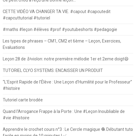
Ce petit chou a reçu une bonne leçon…
CETTE VIDÉO VA CHANGER TA VIE. #capcut #capcutedit
#capcuttutorial #tutoriel
#maths #leçon #élèves #prof #youtubeshorts #pedagogie
Les types de phrases – CM1, CM2 et 6ème – Leçon, Exercices,
Evaluations
Leçon 28 de 🎻violon: notre première mélodie 1er et 2eme doigt😄
TUTORIEL CLYO SYSTEMS: ENCAISSER UN PRODUIT
“L’Esprit Rapide de l’Élève : Une Leçon d’Humilité pour le Professeur”
#histoire
Tutoriel carte brodée
Quand l’Arrogance Frappe à la Porte : Une #Leçon Inoubliable de
#vie #histoire
Apprendre le crochet cours n°3 : Le Cercle magique 🧶 Débutant tuto
facile en moins de 10 minutes ! ✅