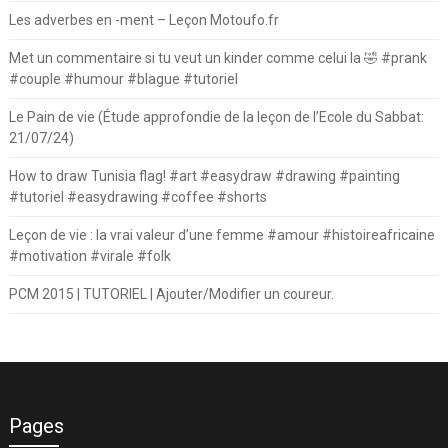
Les adverbes en -ment – Leçon Motoufo.fr
Met un commentaire si tu veut un kinder comme celui la 🤣 #prank
#couple #humour #blague #tutoriel
Le Pain de vie (Étude approfondie de la leçon de l’Ecole du Sabbat:
21/07/24)
How to draw Tunisia flag! #art #easydraw #drawing #painting
#tutoriel #easydrawing #coffee #shorts
Leçon de vie : la vrai valeur d’une femme #amour #histoireafricaine
#motivation #virale #folk
PCM 2015 | TUTORIEL | Ajouter/Modifier un coureur.
Pages