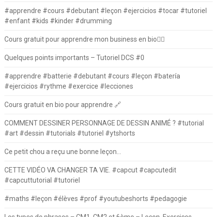
#apprendre #cours #debutant #leçon #ejercicios #tocar #tutoriel
#enfant #kids #kinder #drumming
Cours gratuit pour apprendre mon business en bio⛓️‍💥
Quelques points importants – Tutoriel DCS #0
#apprendre #batterie #debutant #cours #leçon #batería
#ejercicios #rythme #exercice #lecciones
Cours gratuit en bio pour apprendre 🔗
COMMENT DESSINER PERSONNAGE DE DESSIN ANIMÉ ? #tutorial
#art #dessin #tutorials #tutoriel #ytshorts
Ce petit chou a reçu une bonne leçon…
CETTE VIDÉO VA CHANGER TA VIE. #capcut #capcutedit
#capcuttutorial #tutoriel
#maths #leçon #élèves #prof #youtubeshorts #pedagogie