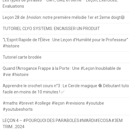
Les types de phrases – CM1, CM2 et 6ème – Leçon, Exercices,
Evaluations
Leçon 28 de 🎻violon: notre première mélodie 1er et 2eme doigt😄
TUTORIEL CLYO SYSTEMS: ENCAISSER UN PRODUIT
“L’Esprit Rapide de l’Élève : Une Leçon d’Humilité pour le Professeur”
#histoire
Tutoriel carte brodée
Quand l’Arrogance Frappe à la Porte : Une #Leçon Inoubliable de
#vie #histoire
Apprendre le crochet cours n°3 : Le Cercle magique 🧶 Débutant tuto
facile en moins de 10 minutes ! ✅
#maths #brevet #college #leçon #revisions #youtube
#youtubeshorts
LEÇON 4 – #POURQUOI DES PARABOLES#MARDI#ECOSA#3EM
TRIM…2024