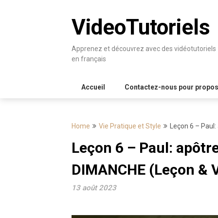
Skip
to
VideoTutoriels
content
Apprenez et découvrez avec des vidéotutoriels
en français
Accueil
Contactez-nous pour proposer
Home
Vie Pratique et Style
Leçon 6 – Paul:
Leçon 6 – Paul: apôtr
DIMANCHE (Leçon & Vi
13 août 2023