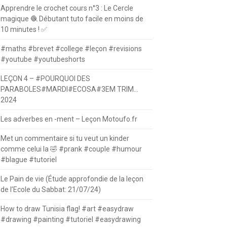
Apprendre le crochet cours n°3 : Le Cercle
magique 🧶 Débutant tuto facile en moins de
10 minutes ! ✅
#maths #brevet #college #leçon #revisions
#youtube #youtubeshorts
LEÇON 4 – #POURQUOI DES
PARABOLES#MARDI#ECOSA#3EM TRIM…
2024
Les adverbes en -ment – Leçon Motoufo.fr
Met un commentaire si tu veut un kinder
comme celui la 🤣 #prank #couple #humour
#blague #tutoriel
Le Pain de vie (Étude approfondie de la leçon
de l’Ecole du Sabbat: 21/07/24)
How to draw Tunisia flag! #art #easydraw
#drawing #painting #tutoriel #easydrawing