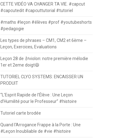
CETTE VIDÉO VA CHANGER TA VIE. #capcut
#capcutedit #capcuttutorial #tutoriel
#maths #leçon #élèves #prof #youtubeshorts
#pedagogie
Les types de phrases – CM1, CM2 et 6ème –
Leçon, Exercices, Evaluations
Leçon 28 de 🎻violon: notre première mélodie
1er et 2eme doigt😄
TUTORIEL CLYO SYSTEMS: ENCAISSER UN
PRODUIT
“L’Esprit Rapide de l’Élève : Une Leçon
d’Humilité pour le Professeur” #histoire
Tutoriel carte brodée
Quand l’Arrogance Frappe à la Porte : Une
#Leçon Inoubliable de #vie #histoire