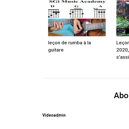
leçon de rumba à la
Leçon
guitare
2020,
s'ass
Abo
Videoadmin