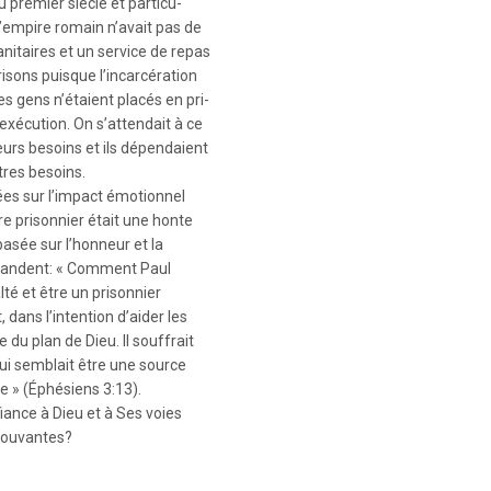
au premier siècle et particu-
L’empire romain n’avait pas de
anitaires et un service de repas
risons puisque l’incarcération
s gens n’étaient placés en pri-
 exécution. On s’attendait à ce
urs besoins et ils dépendaient
tres besoins.
ées sur l’impact émotionnel
e prisonnier était une honte
asée sur l’honneur et la
demandent: « Comment Paul
lté et être un prisonnier
dans l’intention d’aider les
 du plan de Dieu. Il souffrait
qui semblait être une source
re » (Éphésiens 3:13).
nce à Dieu et à Ses voies
prouvantes?