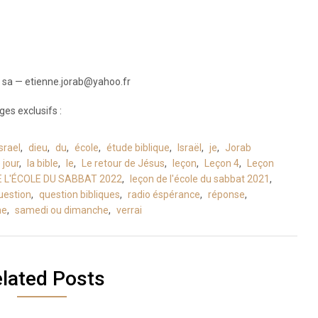
sa — etienne.jorab@yahoo.fr
es exclusifs :
srael
,
dieu
,
du
,
école
,
étude biblique
,
Israël
,
je
,
Jorab
 jour
,
la bible
,
le
,
Le retour de Jésus
,
leçon
,
Leçon 4
,
Leçon
 DE L'ÉCOLE DU SABBAT 2022
,
leçon de l'école du sabbat 2021
,
uestion
,
question bibliques
,
radio éspérance
,
réponse
,
he
,
samedi ou dimanche
,
verrai
lated Posts