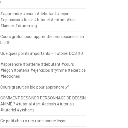
!
#apprendre #cours #debutant #leçon
#ejercicios #tocar #tutoriel #enfant #kids
#kinder #drumming
Cours gratuit pour apprendre mon business en
bio⛓️‍💥
Quelques points importants – Tutoriel DCS #0
#apprendre #batterie #debutant #cours
#leçon #batería #ejercicios #rythme #exercice
#lecciones
Cours gratuit en bio pour apprendre 🔗
COMMENT DESSINER PERSONNAGE DE DESSIN
ANIMÉ ? #tutorial #art #dessin #tutorials
#tutoriel #ytshorts
Ce petit chou a reçu une bonne leçon…