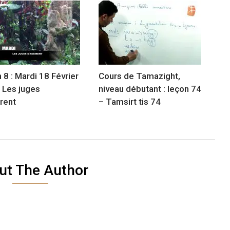
 8 : Mardi 18 Février
Cours de Tamazight,
 Les juges
niveau débutant : leçon 74
irent
– Tamsirt tis 74
ut The Author