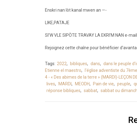
Enskri nan lòt kanal mwen an —-
LIKE,PATAJE
SI’W VLE SIPÒTE TRAVAY LA EKRI’M NAN e-mail 
Rejoignez cette chaîne pour bénéficier d’avantag
Tags:
2022
,
bibliques
,
dans
,
dans le peuple d'i
Etienne el maestro
,
l'église adventiste du 7ème
4 - « Des abimes de la terre » (MARDI)-LEÇON
lives
,
MARDI
,
MEODH
,
Pain de vie
,
peuple
,
q
réponse bibliques
,
sabbat
,
sabbat ou dimanc
Re