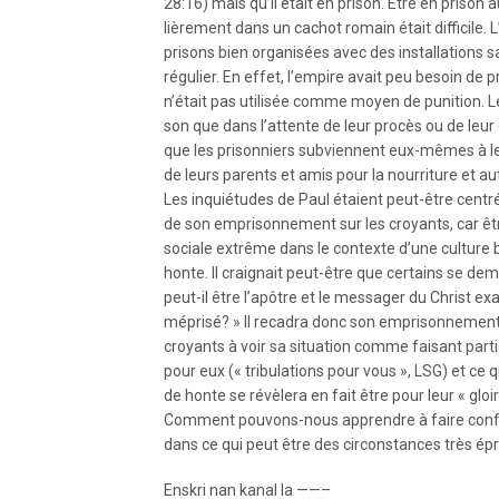
28:16) mais qu’il était en prison. Être en prison 
lièrement dans un cachot romain était difficile. 
prisons bien organisées avec des installations s
régulier. En effet, l’empire avait peu besoin de p
n’était pas utilisée comme moyen de punition. Le
son que dans l’attente de leur procès ou de leur
que les prisonniers subviennent eux-mêmes à le
de leurs parents et amis pour la nourriture et au
Les inquiétudes de Paul étaient peut-être centr
de son emprisonnement sur les croyants, car êtr
sociale extrême dans le contexte d’une culture b
honte. Il craignait peut-être que certains se 
peut-il être l’apôtre et le messager du Christ exa
méprisé? » Il recadra donc son emprisonnement, 
croyants à voir sa situation comme faisant partie
pour eux (« tribulations pour vous », LSG) et ce 
de honte se révèlera en fait être pour leur « gloi
Comment pouvons-nous apprendre à faire confia
dans ce qui peut être des circonstances très é
Enskri nan kanal la ——–