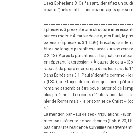
Lisez Éphésiens 3. Ce faisant, identifiez un ou 
cipaux. Quels sont les principaux sujets que sou
_____________________________________
_____________________________________
Éphésiens 3 présente une structure intéressan
par ces mots: « À cause de cela, moi Paul, le pri
païens » (Éphésiens 3:1, LSG). Ensuite, il s’inter
être une longue parenthèse axée sur son œuvre
3:2-13). Après la parenthèse, il signale un retour
en répétant l’expression: « À cause de cela » (Ep
rapport de prière interrompu dans les versets 1
Dans Éphésiens 3:1, Paul s’identifie comme « le 
» (LSG), une façon de montrer que, bien qu’il pui
romaine et sembler être sous l’autorité de l’emp
plus profond est en cours d’élaboration dans sa vi
nier de Rome mais « le prisonnier de Christ »! 
4:1).
La mention par Paul de ses « tribulations » (Eph. 
mention ultérieure de ses chaines (Eph. 6:20, LSG
pas dans une résidence surveillée relativement