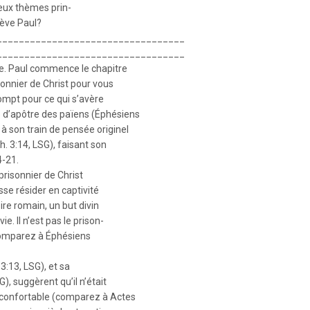
deux thèmes prin-
lève Paul?
__________________________________
__________________________________
te. Paul commence le chapitre
sonnier de Christ pour vous
rompt pour ce qui s’avère
 d’apôtre des païens (Éphésiens
 à son train de pensée originel
h. 3:14, LSG), faisant son
4-21.
prisonnier de Christ
sse résider en captivité
ire romain, un but divin
e. Il n’est pas le prison-
(comparez à Éphésiens
3:13, LSG), et sa
), suggèrent qu’il n’était
 confortable (comparez à Actes