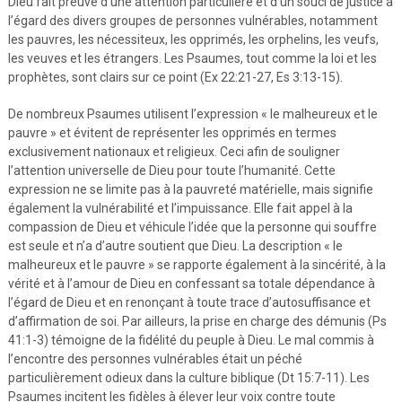
Dieu fait preuve d’une attention particulière et d’un souci de justice à
l’égard des divers groupes de personnes vulnérables, notamment
les pauvres, les nécessiteux, les opprimés, les orphelins, les veufs,
les veuves et les étrangers. Les Psaumes, tout comme la loi et les
prophètes, sont clairs sur ce point (Ex 22:21-27, Es 3:13-15).
De nombreux Psaumes utilisent l’expression « le malheureux et le
pauvre » et évitent de représenter les opprimés en termes
exclusivement nationaux et religieux. Ceci afin de souligner
l’attention universelle de Dieu pour toute l’humanité. Cette
expression ne se limite pas à la pauvreté matérielle, mais signifie
également la vulnérabilité et l’impuissance. Elle fait appel à la
compassion de Dieu et véhicule l’idée que la personne qui souffre
est seule et n’a d’autre soutient que Dieu. La description « le
malheureux et le pauvre » se rapporte également à la sincérité, à la
vérité et à l’amour de Dieu en confessant sa totale dépendance à
l’égard de Dieu et en renonçant à toute trace d’autosuffisance et
d’affirmation de soi. Par ailleurs, la prise en charge des démunis (Ps
41:1-3) témoigne de la fidélité du peuple à Dieu. Le mal commis à
l’encontre des personnes vulnérables était un péché
particulièrement odieux dans la culture biblique (Dt 15:7-11). Les
Psaumes incitent les fidèles à élever leur voix contre toute