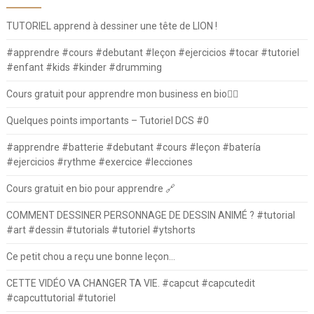
TUTORIEL apprend à dessiner une tête de LION !
#apprendre #cours #debutant #leçon #ejercicios #tocar #tutoriel
#enfant #kids #kinder #drumming
Cours gratuit pour apprendre mon business en bio⛓️‍💥
Quelques points importants – Tutoriel DCS #0
#apprendre #batterie #debutant #cours #leçon #batería
#ejercicios #rythme #exercice #lecciones
Cours gratuit en bio pour apprendre 🔗
COMMENT DESSINER PERSONNAGE DE DESSIN ANIMÉ ? #tutorial
#art #dessin #tutorials #tutoriel #ytshorts
Ce petit chou a reçu une bonne leçon…
CETTE VIDÉO VA CHANGER TA VIE. #capcut #capcutedit
#capcuttutorial #tutoriel