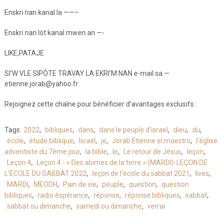
Enskri nan kanal la ——–
Enskri nan lòt kanal mwen an —-
LIKE,PATAJE
SI’W VLE SIPÒTE TRAVAY LA EKRI’M NAN e-mail sa —
etienne.jorab@yahoo.fr
Rejoignez cette chaîne pour bénéficier d’avantages exclusifs :
Tags:
2022
,
bibliques
,
dans
,
dans le peuple d'israel
,
dieu
,
du
,
école
,
étude biblique
,
Israël
,
je
,
Jorab Etienne el maestro
,
l'église
adventiste du 7ème jour
,
la bible
,
le
,
Le retour de Jésus
,
leçon
,
Leçon 4
,
Leçon 4 - « Des abimes de la terre » (MARDI)-LEÇON DE
L'ÉCOLE DU SABBAT 2022
,
leçon de l'école du sabbat 2021
,
lives
,
MARDI
,
MEODH
,
Pain de vie
,
peuple
,
question
,
question
bibliques
,
radio éspérance
,
réponse
,
réponse bibliques
,
sabbat
,
sabbat ou dimanche
,
samedi ou dimanche
,
verrai