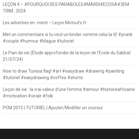
LEÇON 4 – #POURQUOI DES PARABOLES#MARDI#ECOSA#3EM
TRIM…2024
Les adverbes en -ment – Leçon Motoufo.fr
Met un commentaire si tu veut un kinder comme celui la 🤣 #prank
#couple #humour #blague #tutoriel
Le Pain de vie (Étude approfondie de la leçon de l’Ecole du Sabbat:
21/07/24)
How to draw Tunisia flag! #art #easydraw #drawing #painting
#tutoriel #easydrawing #coffee #shorts
Leçon de vie : la vrai valeur d’une femme #amour #histoireafricaine
#motivation #virale #folk
PCM 2015 | TUTORIEL | Ajouter/Modifier un coureur.