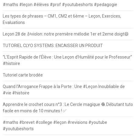
#maths #leçon #élèves #prof #youtubeshorts #pedagogie
Les types de phrases – CM1, CM2 et 6ème – Leçon, Exercices,
Evaluations
Leçon 28 de 🎻violon: notre première mélodie 1er et 2eme doigt😄
TUTORIEL CLYO SYSTEMS: ENCAISSER UN PRODUIT
“L’Esprit Rapide de l’Élève : Une Leçon d’Humilité pour le Professeur”
#histoire
Tutoriel carte brodée
Quand l’Arrogance Frappe à la Porte : Une #Leçon Inoubliable de
#vie #histoire
Apprendre le crochet cours n°3 : Le Cercle magique 🧶 Débutant tuto
facile en moins de 10 minutes ! ✅
#maths #brevet #college #leçon #revisions #youtube
#youtubeshorts