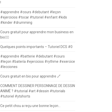
!
#apprendre #cours #debutant #leçon
#ejercicios #tocar #tutoriel #enfant #kids
#kinder #drumming
Cours gratuit pour apprendre mon business en
bio⛓️‍💥
Quelques points importants – Tutoriel DCS #0
#apprendre #batterie #debutant #cours
#leçon #batería #ejercicios #rythme #exercice
#lecciones
Cours gratuit en bio pour apprendre 🔗
COMMENT DESSINER PERSONNAGE DE DESSIN
ANIMÉ ? #tutorial #art #dessin #tutorials
#tutoriel #ytshorts
Ce petit chou a reçu une bonne leçon…