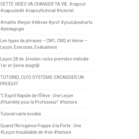
CETTE VIDÉO VA CHANGER TA VIE. #capcut
#capcutedit #capcuttutorial #tutoriel
#maths #leçon #élèves #prof #youtubeshorts
#pedagogie
Les types de phrases – CM1, CM2 et 6ème –
Leçon, Exercices, Evaluations
Leçon 28 de 🎻violon: notre première mélodie
1er et 2eme doigt😄
TUTORIEL CLYO SYSTEMS: ENCAISSER UN
PRODUIT
“L’Esprit Rapide de l’Élève : Une Leçon
d’Humilité pour le Professeur” #histoire
Tutoriel carte brodée
Quand l’Arrogance Frappe à la Porte : Une
#Leçon Inoubliable de #vie #histoire