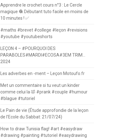
Apprendre le crochet cours n°3 : Le Cercle
magique 🧶 Débutant tuto facile en moins de
10 minutes ! ✅
#maths #brevet #college #leçon #revisions
#youtube #youtubeshorts
LEÇON 4 – #POURQUOI DES
PARABOLES#MARDI#ECOSA#3EM TRIM…
2024
Les adverbes en -ment – Leçon Motoufo.fr
Met un commentaire si tu veut un kinder
comme celui la 🤣 #prank #couple #humour
#blague #tutoriel
Le Pain de vie (Étude approfondie de la leçon
de l’Ecole du Sabbat: 21/07/24)
How to draw Tunisia flag! #art #easydraw
#drawing #painting #tutoriel #easydrawing