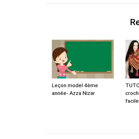
Re
Leçon model 4ème
TUTOR
année- Azza Nizar
croch
facile