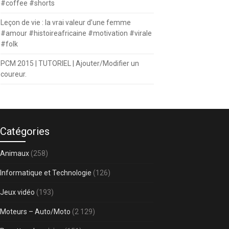
#coffee #shorts
Leçon de vie : la vrai valeur d’une femme
#amour #histoireafricaine #motivation #virale
#folk
PCM 2015 | TUTORIEL | Ajouter/Modifier un
coureur.
Catégories
Animaux
(258)
Informatique et Technologie
(126)
Jeux vidéo
(193)
Moteurs – Auto/Moto
(2 129)