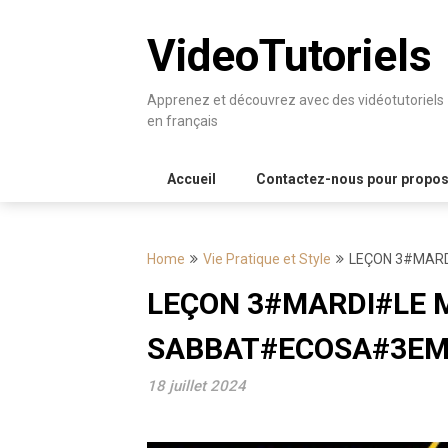
Skip
to
VideoTutoriels
content
Apprenez et découvrez avec des vidéotutoriels
en français
Accueil
Contactez-nous pour proposer
Home
Vie Pratique et Style
LEÇON 3#MARD
LEÇON 3#MARDI#LE 
SABBAT#ECOSA#3EM
18 juillet 2024