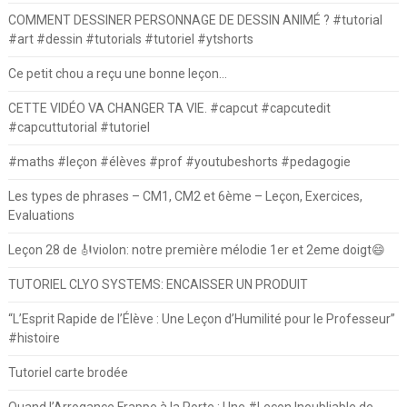
COMMENT DESSINER PERSONNAGE DE DESSIN ANIMÉ ? #tutorial
#art #dessin #tutorials #tutoriel #ytshorts
Ce petit chou a reçu une bonne leçon…
CETTE VIDÉO VA CHANGER TA VIE. #capcut #capcutedit
#capcuttutorial #tutoriel
#maths #leçon #élèves #prof #youtubeshorts #pedagogie
Les types de phrases – CM1, CM2 et 6ème – Leçon, Exercices,
Evaluations
Leçon 28 de 🎻violon: notre première mélodie 1er et 2eme doigt😄
TUTORIEL CLYO SYSTEMS: ENCAISSER UN PRODUIT
“L’Esprit Rapide de l’Élève : Une Leçon d’Humilité pour le Professeur”
#histoire
Tutoriel carte brodée