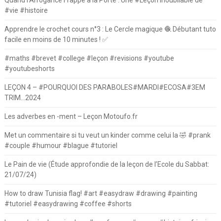
Quand l’Arrogance Frappe à la Porte : Une #Leçon Inoubliable de
#vie #histoire
Apprendre le crochet cours n°3 : Le Cercle magique 🧶 Débutant tuto
facile en moins de 10 minutes ! ✅
#maths #brevet #college #leçon #revisions #youtube
#youtubeshorts
LEÇON 4 – #POURQUOI DES PARABOLES#MARDI#ECOSA#3EM
TRIM…2024
Les adverbes en -ment – Leçon Motoufo.fr
Met un commentaire si tu veut un kinder comme celui la 🤣 #prank
#couple #humour #blague #tutoriel
Le Pain de vie (Étude approfondie de la leçon de l’Ecole du Sabbat:
21/07/24)
How to draw Tunisia flag! #art #easydraw #drawing #painting
#tutoriel #easydrawing #coffee #shorts