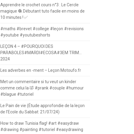
Apprendre le crochet cours n°3 : Le Cercle
magique 🧶 Débutant tuto facile en moins de
10 minutes ! ✅
#maths #brevet #college #leçon #revisions
#youtube #youtubeshorts
LEÇON 4 – #POURQUOI DES
PARABOLES#MARDI#ECOSA#3EM TRIM…
2024
Les adverbes en -ment – Leçon Motoufo.fr
Met un commentaire si tu veut un kinder
comme celui la 🤣 #prank #couple #humour
#blague #tutoriel
Le Pain de vie (Étude approfondie de la leçon
de l’Ecole du Sabbat: 21/07/24)
How to draw Tunisia flag! #art #easydraw
#drawing #painting #tutoriel #easydrawing