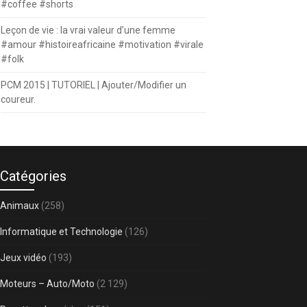
#coffee #shorts
Leçon de vie : la vrai valeur d’une femme
#amour #histoireafricaine #motivation #virale
#folk
PCM 2015 | TUTORIEL | Ajouter/Modifier un
coureur.
Catégories
Animaux
(258)
Informatique et Technologie
(126)
Jeux vidéo
(193)
Moteurs – Auto/Moto
(2 129)