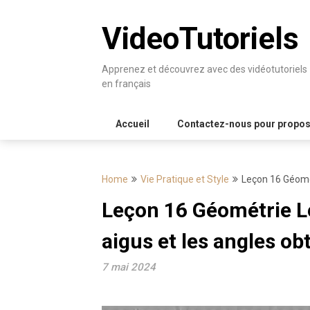
Skip
to
VideoTutoriels
content
Apprenez et découvrez avec des vidéotutoriels
en français
Accueil
Contactez-nous pour proposer
Home
Vie Pratique et Style
Leçon 16 Géomét
Leçon 16 Géométrie Le
aigus et les angles ob
7 mai 2024