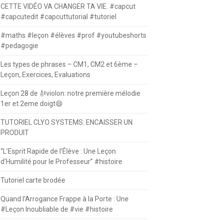
CETTE VIDÉO VA CHANGER TA VIE. #capcut
#capcutedit #capcuttutorial #tutoriel
#maths #leçon #élèves #prof #youtubeshorts
#pedagogie
Les types de phrases – CM1, CM2 et 6ème –
Leçon, Exercices, Evaluations
Leçon 28 de 🎻violon: notre première mélodie
1er et 2eme doigt😄
TUTORIEL CLYO SYSTEMS: ENCAISSER UN
PRODUIT
“L’Esprit Rapide de l’Élève : Une Leçon
d’Humilité pour le Professeur” #histoire
Tutoriel carte brodée
Quand l’Arrogance Frappe à la Porte : Une
#Leçon Inoubliable de #vie #histoire