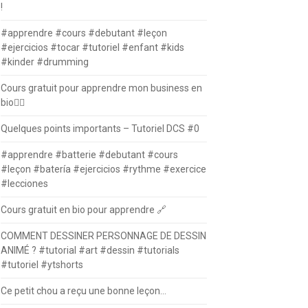
!
#apprendre #cours #debutant #leçon
#ejercicios #tocar #tutoriel #enfant #kids
#kinder #drumming
Cours gratuit pour apprendre mon business en
bio⛓️‍💥
Quelques points importants – Tutoriel DCS #0
#apprendre #batterie #debutant #cours
#leçon #batería #ejercicios #rythme #exercice
#lecciones
Cours gratuit en bio pour apprendre 🔗
COMMENT DESSINER PERSONNAGE DE DESSIN
ANIMÉ ? #tutorial #art #dessin #tutorials
#tutoriel #ytshorts
Ce petit chou a reçu une bonne leçon…