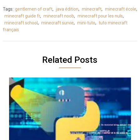
Tags:
gentlemen of craft
,
java édition
,
minecraft
,
minecraft école
,
minecraft guide fr
,
minecraft noob
,
minecraft pour les nuls
,
minecraft school
,
minecraft survie
,
mini-tuto
,
tuto minecraft
français
Related Posts