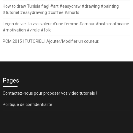
How to draw Tunisia flag! #art #easydraw #drawing #painting
#tutoriel #easydrawing #coffee #shorts
Leçon de vie : la vrai valeur d’une femme #amour #histoireafricaine
#motivation #virale #folk
PCM 2015 | TUTORIEL | Ajouter/Modifier un coureur.
Pages
Contactez-nous pour proposer vos video tutoriels !
Politique de confidentialité