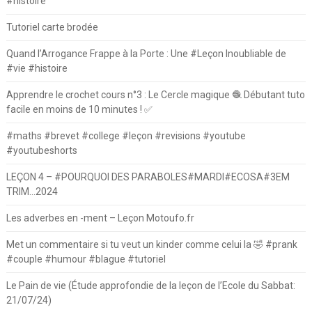
#histoire
Tutoriel carte brodée
Quand l’Arrogance Frappe à la Porte : Une #Leçon Inoubliable de
#vie #histoire
Apprendre le crochet cours n°3 : Le Cercle magique 🧶 Débutant tuto
facile en moins de 10 minutes ! ✅
#maths #brevet #college #leçon #revisions #youtube
#youtubeshorts
LEÇON 4 – #POURQUOI DES PARABOLES#MARDI#ECOSA#3EM
TRIM…2024
Les adverbes en -ment – Leçon Motoufo.fr
Met un commentaire si tu veut un kinder comme celui la 🤣 #prank
#couple #humour #blague #tutoriel
Le Pain de vie (Étude approfondie de la leçon de l’Ecole du Sabbat:
21/07/24)