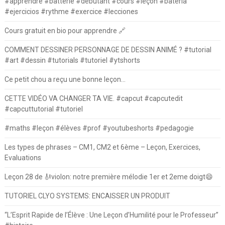
#apprendre #batterie #debutant #cours #leçon #batería
#ejercicios #rythme #exercice #lecciones
Cours gratuit en bio pour apprendre 🔗
COMMENT DESSINER PERSONNAGE DE DESSIN ANIMÉ ? #tutorial
#art #dessin #tutorials #tutoriel #ytshorts
Ce petit chou a reçu une bonne leçon…
CETTE VIDÉO VA CHANGER TA VIE. #capcut #capcutedit
#capcuttutorial #tutoriel
#maths #leçon #élèves #prof #youtubeshorts #pedagogie
Les types de phrases – CM1, CM2 et 6ème – Leçon, Exercices,
Evaluations
Leçon 28 de 🎻violon: notre première mélodie 1er et 2eme doigt😄
TUTORIEL CLYO SYSTEMS: ENCAISSER UN PRODUIT
“L’Esprit Rapide de l’Élève : Une Leçon d’Humilité pour le Professeur”