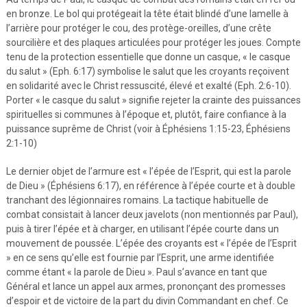
en bronze. Le bol qui protégeait la tête était blindé d’une lamelle à
l’arrière pour protéger le cou, des protège-oreilles, d’une crête
sourcilière et des plaques articulées pour protéger les joues. Compte
tenu de la protection essentielle que donne un casque, « le casque
du salut » (Eph. 6:17) symbolise le salut que les croyants reçoivent
en solidarité avec le Christ ressuscité, élevé et exalté (Eph. 2:6-10).
Porter « le casque du salut » signifie rejeter la crainte des puissances
spirituelles si communes à l’époque et, plutôt, faire confiance à la
puissance suprême de Christ (voir à Éphésiens 1:15-23, Éphésiens
2:1-10)
Le dernier objet de l’armure est « l’épée de l’Esprit, qui est la parole
de Dieu » (Éphésiens 6:17), en référence à l’épée courte et à double
tranchant des légionnaires romains. La tactique habituelle de
combat consistait à lancer deux javelots (non mentionnés par Paul),
puis à tirer l’épée et à charger, en utilisant l’épée courte dans un
mouvement de poussée. L’épée des croyants est « l’épée de l’Esprit
» en ce sens qu’elle est fournie par l’Esprit, une arme identifiée
comme étant « la parole de Dieu ». Paul s’avance en tant que
Général et lance un appel aux armes, prononçant des promesses
d’espoir et de victoire de la part du divin Commandant en chef. Ce