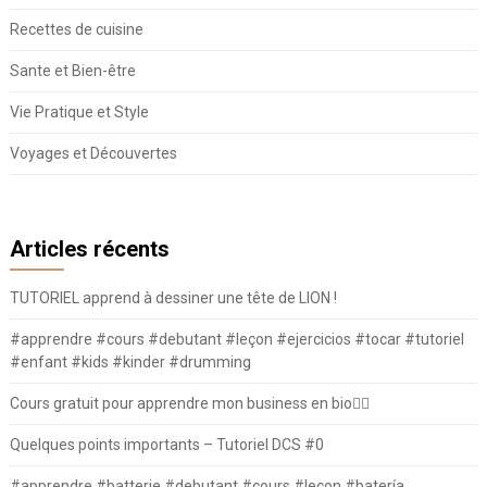
Recettes de cuisine
Sante et Bien-être
Vie Pratique et Style
Voyages et Découvertes
Articles récents
TUTORIEL apprend à dessiner une tête de LION !
#apprendre #cours #debutant #leçon #ejercicios #tocar #tutoriel
#enfant #kids #kinder #drumming
Cours gratuit pour apprendre mon business en bio⛓️‍💥
Quelques points importants – Tutoriel DCS #0
#apprendre #batterie #debutant #cours #leçon #batería