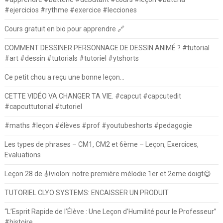
#ejercicios #rythme #exercice #lecciones
Cours gratuit en bio pour apprendre 🔗
COMMENT DESSINER PERSONNAGE DE DESSIN ANIMÉ ? #tutorial
#art #dessin #tutorials #tutoriel #ytshorts
Ce petit chou a reçu une bonne leçon…
CETTE VIDÉO VA CHANGER TA VIE. #capcut #capcutedit
#capcuttutorial #tutoriel
#maths #leçon #élèves #prof #youtubeshorts #pedagogie
Les types de phrases – CM1, CM2 et 6ème – Leçon, Exercices,
Evaluations
Leçon 28 de 🎻violon: notre première mélodie 1er et 2eme doigt😄
TUTORIEL CLYO SYSTEMS: ENCAISSER UN PRODUIT
“L’Esprit Rapide de l’Élève : Une Leçon d’Humilité pour le Professeur”
#histoire