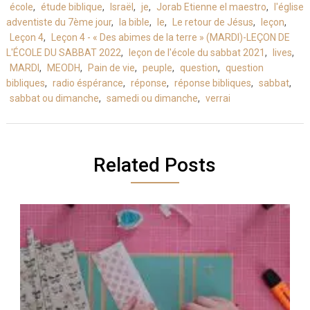
école
,
étude biblique
,
Israël
,
je
,
Jorab Etienne el maestro
,
l'église
adventiste du 7ème jour
,
la bible
,
le
,
Le retour de Jésus
,
leçon
,
Leçon 4
,
Leçon 4 - « Des abimes de la terre » (MARDI)-LEÇON DE
L'ÉCOLE DU SABBAT 2022
,
leçon de l'école du sabbat 2021
,
lives
,
MARDI
,
MEODH
,
Pain de vie
,
peuple
,
question
,
question
bibliques
,
radio éspérance
,
réponse
,
réponse bibliques
,
sabbat
,
sabbat ou dimanche
,
samedi ou dimanche
,
verrai
Related Posts