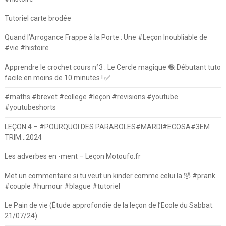
Tutoriel carte brodée
Quand l’Arrogance Frappe à la Porte : Une #Leçon Inoubliable de
#vie #histoire
Apprendre le crochet cours n°3 : Le Cercle magique 🧶 Débutant tuto
facile en moins de 10 minutes ! ✅
#maths #brevet #college #leçon #revisions #youtube
#youtubeshorts
LEÇON 4 – #POURQUOI DES PARABOLES#MARDI#ECOSA#3EM
TRIM…2024
Les adverbes en -ment – Leçon Motoufo.fr
Met un commentaire si tu veut un kinder comme celui la 🤣 #prank
#couple #humour #blague #tutoriel
Le Pain de vie (Étude approfondie de la leçon de l’Ecole du Sabbat:
21/07/24)