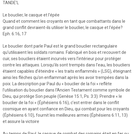
TANDE’L
Le bouclier, le casque et l’épée
Quand et comment les croyants en tant que combattants dans le
grand conflit devraient-ils utiliser le bouclier, le casque et l’épée?
Eph. 6:16, 17
Le bouclier dont parle Paul est le grand bouclier rectangulaire
qu’utilisaient les soldats romains. Fabriqué en bois et recouvert de
cuir, ses boucliers étaient incurvés vers l’intérieur pour protéger
contre les attaques. Lorsqu’ils sont trempés dans l’eau, les boucliers
étaient capables d’éteindre « les traits enflammés » (LSG), éteignant
ainsi les flèches qu’on enflammait après les avoir trempées dans la
poix. La description par Paul du « bouclier de la foi » reflète
l’utilisation du bouclier dans l’Ancien Testament comme symbole de
Dieu, qui protège Son peuple (Genèse 15:1, Ps. 3:3). Prendre « le
bouclier de la foi » (Éphésiens 6:16), c’est entrer dans le conflit
cosmique en ayant confiance en Dieu, qui combat pour les croyants
(Éphésiens 6:10), fournit les meilleures armes (Éphésiens 6:11, 13)
et assure la victoire
Au temps de Paul, le casque de combat des romains était en fer ou