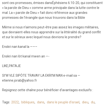
sont ces promesses, émises dansÉphésiens 6:10-20, qui constituent
« la parole de Dieu » comme arme principale dans la lutte contre le
mal. La « parole de Dieu » fait donc référence aux grandes
promesses de l’évangile que nous trouvons dans la Bible
Même si nous n’aimons peut-être pas assez les images militaires,
que devraient-elles nous apprendre sur la littéralité du grand conflit
et sur le sérieux avec lequel nous devrions le prendre?
Enskri nan kanal la ——–
Enskri nan lòt kanal mwen an —-
LIKE,PATAJE
SI’W VLE SIPÒTE TRAVAY LA EKRI’M NAN e-mail sa —
etienne.jorab@yahoo.fr
Rejoignez cette chaîne pour bénéficier d’avantages exclusifs :
Tags:
2022
,
bibliques
,
dans
,
dans le peuple d'israel
,
dieu
,
du
,