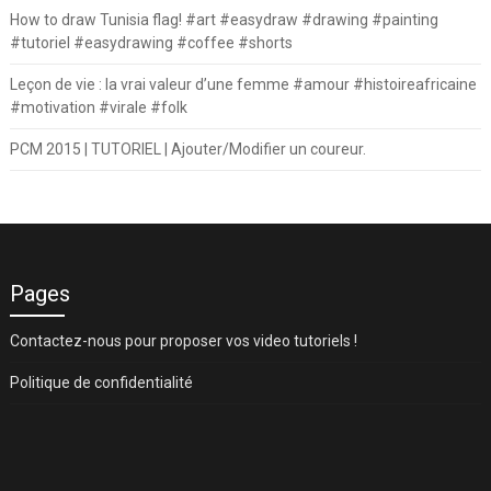
How to draw Tunisia flag! #art #easydraw #drawing #painting
#tutoriel #easydrawing #coffee #shorts
Leçon de vie : la vrai valeur d’une femme #amour #histoireafricaine
#motivation #virale #folk
PCM 2015 | TUTORIEL | Ajouter/Modifier un coureur.
Pages
Contactez-nous pour proposer vos video tutoriels !
Politique de confidentialité