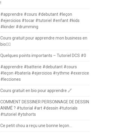
!
#apprendre #cours #debutant #leçon
#ejercicios #tocar #tutoriel #enfant #kids
#kinder #drumming
Cours gratuit pour apprendre mon business en
bio⛓️‍💥
Quelques points importants – Tutoriel DCS #0
#apprendre #batterie #debutant #cours
#leçon #batería #ejercicios #rythme #exercice
#lecciones
Cours gratuit en bio pour apprendre 🔗
COMMENT DESSINER PERSONNAGE DE DESSIN
ANIMÉ ? #tutorial #art #dessin #tutorials
#tutoriel #ytshorts
Ce petit chou a reçu une bonne leçon…