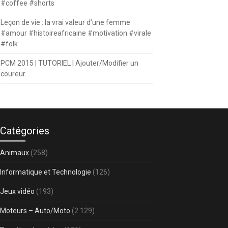
#coffee #shorts
Leçon de vie : la vrai valeur d’une femme
#amour #histoireafricaine #motivation #virale
#folk
PCM 2015 | TUTORIEL | Ajouter/Modifier un
coureur.
Catégories
Animaux
(258)
Informatique et Technologie
(126)
Jeux vidéo
(193)
Moteurs – Auto/Moto
(2 129)