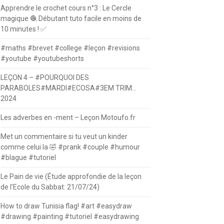
Apprendre le crochet cours n°3 : Le Cercle
magique 🧶 Débutant tuto facile en moins de
10 minutes ! ✅
#maths #brevet #college #leçon #revisions
#youtube #youtubeshorts
LEÇON 4 – #POURQUOI DES
PARABOLES#MARDI#ECOSA#3EM TRIM…
2024
Les adverbes en -ment – Leçon Motoufo.fr
Met un commentaire si tu veut un kinder
comme celui la 🤣 #prank #couple #humour
#blague #tutoriel
Le Pain de vie (Étude approfondie de la leçon
de l’Ecole du Sabbat: 21/07/24)
How to draw Tunisia flag! #art #easydraw
#drawing #painting #tutoriel #easydrawing