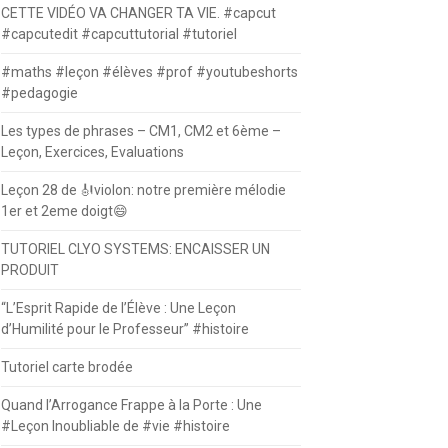
CETTE VIDÉO VA CHANGER TA VIE. #capcut
#capcutedit #capcuttutorial #tutoriel
#maths #leçon #élèves #prof #youtubeshorts
#pedagogie
Les types de phrases – CM1, CM2 et 6ème –
Leçon, Exercices, Evaluations
Leçon 28 de 🎻violon: notre première mélodie
1er et 2eme doigt😄
TUTORIEL CLYO SYSTEMS: ENCAISSER UN
PRODUIT
“L’Esprit Rapide de l’Élève : Une Leçon
d’Humilité pour le Professeur” #histoire
Tutoriel carte brodée
Quand l’Arrogance Frappe à la Porte : Une
#Leçon Inoubliable de #vie #histoire