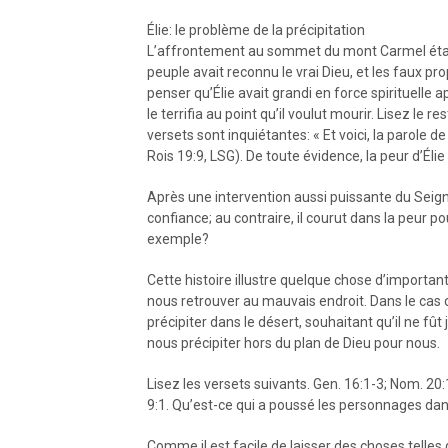
Élie: le problème de la précipitation
L’affrontement au sommet du mont Carmel était t
peuple avait reconnu le vrai Dieu, et les faux pro
penser qu’Élie avait grandi en force spirituelle 
le terrifia au point qu’il voulut mourir. Lisez le 
versets sont inquiétantes: « Et voici, la parole de 
Rois 19:9, LSG). De toute évidence, la peur d’Élie 
Après une intervention aussi puissante du Seigne
confiance; au contraire, il courut dans la peur p
exemple?
Cette histoire illustre quelque chose d’importa
nous retrouver au mauvais endroit. Dans le cas d
précipiter dans le désert, souhaitant qu’il ne fû
nous précipiter hors du plan de Dieu pour nous.
Lisez les versets suivants. Gen. 16:1-3; Nom. 20
9:1. Qu’est-ce qui a poussé les personnages dans
Comme il est facile de laisser des choses telles 