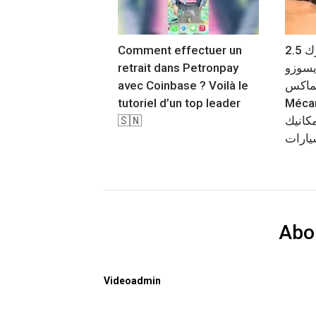
Comment effectuer un
عندى اهتزاز فى محرك 2.5
retrait dans Petronpay
يسوزو
avec Coinbase ? Voilà le
ديماكس@Tuto
tutoriel d’un top leader
Méca
🇸🇳
كانيك
يارات
Abo
Videoadmin