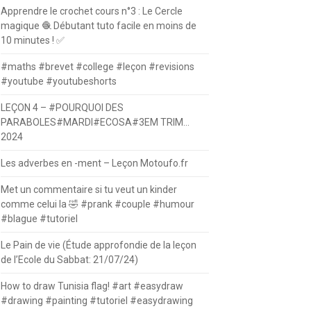
Apprendre le crochet cours n°3 : Le Cercle
magique 🧶 Débutant tuto facile en moins de
10 minutes ! ✅
#maths #brevet #college #leçon #revisions
#youtube #youtubeshorts
LEÇON 4 – #POURQUOI DES
PARABOLES#MARDI#ECOSA#3EM TRIM…
2024
Les adverbes en -ment – Leçon Motoufo.fr
Met un commentaire si tu veut un kinder
comme celui la 🤣 #prank #couple #humour
#blague #tutoriel
Le Pain de vie (Étude approfondie de la leçon
de l’Ecole du Sabbat: 21/07/24)
How to draw Tunisia flag! #art #easydraw
#drawing #painting #tutoriel #easydrawing