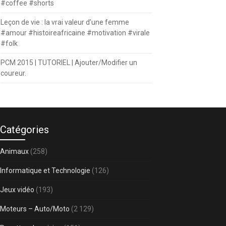
#coffee #shorts
Leçon de vie : la vrai valeur d’une femme
#amour #histoireafricaine #motivation #virale
#folk
PCM 2015 | TUTORIEL | Ajouter/Modifier un
coureur.
Catégories
Animaux
(258)
Informatique et Technologie
(126)
Jeux vidéo
(193)
Moteurs – Auto/Moto
(2 129)