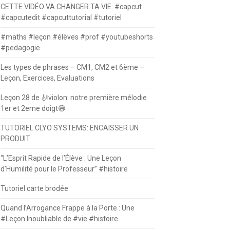
CETTE VIDÉO VA CHANGER TA VIE. #capcut
#capcutedit #capcuttutorial #tutoriel
#maths #leçon #élèves #prof #youtubeshorts
#pedagogie
Les types de phrases – CM1, CM2 et 6ème –
Leçon, Exercices, Evaluations
Leçon 28 de 🎻violon: notre première mélodie
1er et 2eme doigt😄
TUTORIEL CLYO SYSTEMS: ENCAISSER UN
PRODUIT
“L’Esprit Rapide de l’Élève : Une Leçon
d’Humilité pour le Professeur” #histoire
Tutoriel carte brodée
Quand l’Arrogance Frappe à la Porte : Une
#Leçon Inoubliable de #vie #histoire