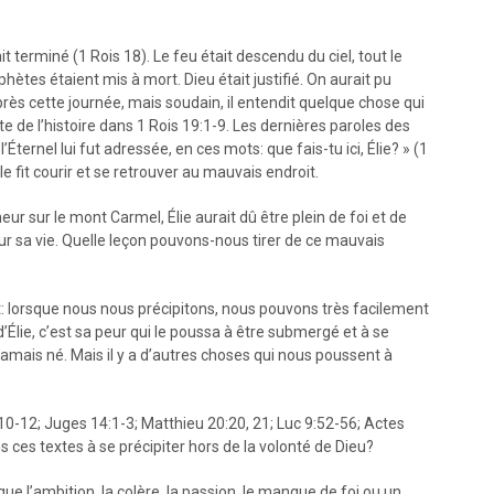
erminé (1 Rois 18). Le feu était descendu du ciel, tout le
phètes étaient mis à mort. Dieu était justifié. On aurait pu
après cette journée, mais soudain, il entendit quelque chose qui
reste de l’histoire dans 1 Rois 19:1-9. Les dernières paroles des
l’Éternel lui fut adressée, en ces mots: que fais-tu ici, Élie? » (1
le fit courir et se retrouver au mauvais endroit.
ur sur le mont Carmel, Élie aurait dû être plein de foi et de
our sa vie. Quelle leçon pouvons-nous tirer de ce mauvais
nt: lorsque nous nous précipitons, nous pouvons très facilement
’Élie, c’est sa peur qui le poussa à être submergé et à se
t jamais né. Mais il y a d’autres choses qui nous poussent à
:10-12; Juges 14:1-3; Matthieu 20:20, 21; Luc 9:52-56; Actes
 ces textes à se précipiter hors de la volonté de Dieu?
que l’ambition, la colère, la passion, le manque de foi ou un