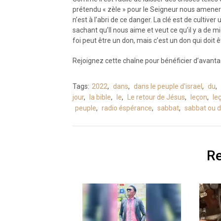
prétendu « zèle » pour le Seigneur nous amener 
n’est à l’abri de ce danger. La clé est de cultive
sachant qu’Il nous aime et veut ce qu’il y a de
foi peut être un don, mais c’est un don qui doit ê
Rejoignez cette chaîne pour bénéficier d’avantag
Tags:
2022
,
dans
,
dans le peuple d'israel
,
du
,
jour
,
la bible
,
le
,
Le retour de Jésus
,
leçon
,
le
peuple
,
radio éspérance
,
sabbat
,
sabbat ou 
Re