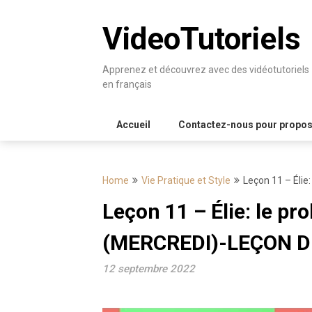
Skip
to
VideoTutoriels
content
Apprenez et découvrez avec des vidéotutoriels
en français
Accueil
Contactez-nous pour proposer
Home
Vie Pratique et Style
Leçon 11 – Éli
Leçon 11 – Élie: le pr
(MERCREDI)-LEÇON D
12 septembre 2022