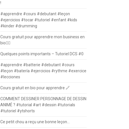
!
#apprendre #cours #debutant #leçon
#ejercicios #tocar #tutoriel #enfant #kids
#kinder #drumming
Cours gratuit pour apprendre mon business en
bio⛓️‍💥
Quelques points importants – Tutoriel DCS #0
#apprendre #batterie #debutant #cours
#leçon #batería #ejercicios #rythme #exercice
#lecciones
Cours gratuit en bio pour apprendre 🔗
COMMENT DESSINER PERSONNAGE DE DESSIN
ANIMÉ ? #tutorial #art #dessin #tutorials
#tutoriel #ytshorts
Ce petit chou a reçu une bonne leçon…