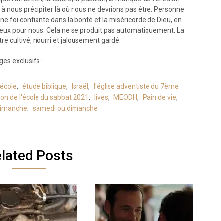
à nous précipiter là où nous ne devrions pas être. Personne
r une foi confiante dans la bonté et la miséricorde de Dieu, en
 mieux pour nous. Cela ne se produit pas automatiquement. La
tre cultivé, nourri et jalousement gardé.
es exclusifs :
école
,
étude biblique
,
Israël
,
l'église adventiste du 7ème
çon de l'école du sabbat 2021
,
lives
,
MEODH
,
Pain de vie
,
dimanche
,
samedi ou dimanche
lated Posts