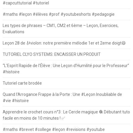
#capcuttutorial #tutoriel
#maths #leçon #élèves #prof #youtubeshorts #pedagogie
Les types de phrases – CM1, CM2 et 6ème – Leçon, Exercices,
Evaluations
Leçon 28 de 🎻violon: notre première mélodie 1er et 2eme doigt😄
TUTORIEL CLYO SYSTEMS: ENCAISSER UN PRODUIT
“L’Esprit Rapide de l’Élève : Une Leçon d’Humilité pour le Professeur”
#histoire
Tutoriel carte brodée
Quand l’Arrogance Frappe à la Porte : Une #Leçon Inoubliable de
#vie #histoire
Apprendre le crochet cours n°3 : Le Cercle magique 🧶 Débutant tuto
facile en moins de 10 minutes ! ✅
#maths #brevet #college #leçon #revisions #youtube