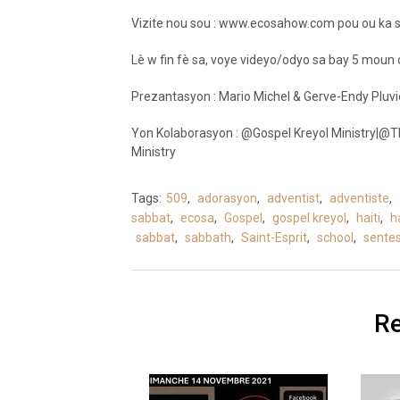
Vizite nou sou : www.ecosahow.com pou ou ka s
Lè w fin fè sa, voye videyo/odyo sa bay 5 moun
Prezantasyon : Mario Michel & Gerve-Endy Pluv
Yon Kolaborasyon : @Gospel Kreyol Ministry|@T
Ministry​
Tags:
509
,
adorasyon
,
adventist
,
adventiste
,
sabbat
,
ecosa
,
Gospel
,
gospel kreyol
,
haiti
,
h
sabbat
,
sabbath
,
Saint-Esprit
,
school
,
sentes
Re