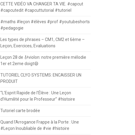
CETTE VIDÉO VA CHANGER TA VIE. #capcut
#capcutedit #capcuttutorial #tutoriel
#maths #leçon #élèves #prof #youtubeshorts
#pedagogie
Les types de phrases – CM1, CM2 et 6ème –
Leçon, Exercices, Evaluations
Leçon 28 de 🎻violon: notre première mélodie
1er et 2eme doigt😄
TUTORIEL CLYO SYSTEMS: ENCAISSER UN
PRODUIT
“L’Esprit Rapide de l’Élève : Une Leçon
d’Humilité pour le Professeur” #histoire
Tutoriel carte brodée
Quand l’Arrogance Frappe à la Porte : Une
#Leçon Inoubliable de #vie #histoire