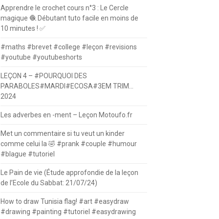
Apprendre le crochet cours n°3 : Le Cercle
magique 🧶 Débutant tuto facile en moins de
10 minutes ! ✅
#maths #brevet #college #leçon #revisions
#youtube #youtubeshorts
LEÇON 4 – #POURQUOI DES
PARABOLES#MARDI#ECOSA#3EM TRIM…
2024
Les adverbes en -ment – Leçon Motoufo.fr
Met un commentaire si tu veut un kinder
comme celui la 🤣 #prank #couple #humour
#blague #tutoriel
Le Pain de vie (Étude approfondie de la leçon
de l’Ecole du Sabbat: 21/07/24)
How to draw Tunisia flag! #art #easydraw
#drawing #painting #tutoriel #easydrawing