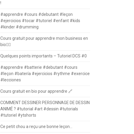
!
#apprendre #cours #debutant #leçon
#ejercicios #tocar #tutoriel #enfant #kids
#kinder #drumming
Cours gratuit pour apprendre mon business en
bio⛓️‍💥
Quelques points importants – Tutoriel DCS #0
#apprendre #batterie #debutant #cours
#leçon #batería #ejercicios #rythme #exercice
#lecciones
Cours gratuit en bio pour apprendre 🔗
COMMENT DESSINER PERSONNAGE DE DESSIN
ANIMÉ ? #tutorial #art #dessin #tutorials
#tutoriel #ytshorts
Ce petit chou a reçu une bonne leçon…