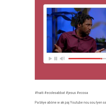
#haiti #ecolesabbat #jesus #ecosa
Pa bliye abòne w ak paj Youtube nou sou lyen