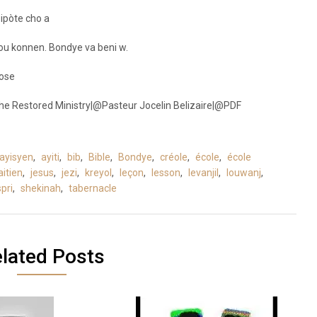
ipòte cho a
 ou konnen. Bondye va beni w.
iose
he Restored Ministry|@Pasteur Jocelin Belizaire|@PDF
ayisyen
,
ayiti
,
bib
,
Bible
,
Bondye
,
créole
,
école
,
école
aitien
,
jesus
,
jezi
,
kreyol
,
leçon
,
lesson
,
levanjil
,
louwanj
,
pri
,
shekinah
,
tabernacle
lated Posts