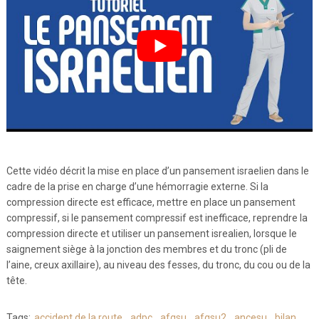
Cette vidéo décrit la mise en place d’un pansement israelien dans le
cadre de la prise en charge d’une hémorragie externe. Si la
compression directe est efficace, mettre en place un pansement
compressif, si le pansement compressif est inefficace, reprendre la
compression directe et utiliser un pansement isrealien, lorsque le
saignement siège à la jonction des membres et du tronc (pli de
l’aine, creux axillaire), au niveau des fesses, du tronc, du cou ou de la
tête.
Tags:
accident de la route
,
adpc
,
afgsu
,
afgsu2
,
ancesu
,
bilan
,