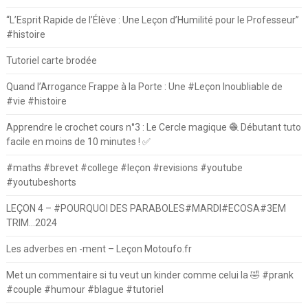
“L’Esprit Rapide de l’Élève : Une Leçon d’Humilité pour le Professeur”
#histoire
Tutoriel carte brodée
Quand l’Arrogance Frappe à la Porte : Une #Leçon Inoubliable de
#vie #histoire
Apprendre le crochet cours n°3 : Le Cercle magique 🧶 Débutant tuto
facile en moins de 10 minutes ! ✅
#maths #brevet #college #leçon #revisions #youtube
#youtubeshorts
LEÇON 4 – #POURQUOI DES PARABOLES#MARDI#ECOSA#3EM
TRIM…2024
Les adverbes en -ment – Leçon Motoufo.fr
Met un commentaire si tu veut un kinder comme celui la 🤣 #prank
#couple #humour #blague #tutoriel