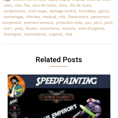
cesu
,
cesu 76a
,
cesu de rouen
,
choc
,
chu de rouen
,
compression
,
croix rouge
,
damage control
,
formation
,
garrot
,
hemorragie
,
infirmier
,
medical
,
mtc
,
Pansement
,
pansement
compressif
,
premiers secours
,
protection civile
,
psc
,
psc1
,
psc2
,
pse1
,
pse2
,
Rouen
,
secourisme
,
secours
,
soins d'urgence
,
tourniquet
,
traumatisme
,
urgence
,
vital
Related Posts