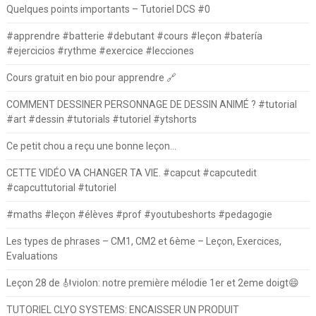
Quelques points importants – Tutoriel DCS #0
#apprendre #batterie #debutant #cours #leçon #batería
#ejercicios #rythme #exercice #lecciones
Cours gratuit en bio pour apprendre 🔗
COMMENT DESSINER PERSONNAGE DE DESSIN ANIMÉ ? #tutorial
#art #dessin #tutorials #tutoriel #ytshorts
Ce petit chou a reçu une bonne leçon…
CETTE VIDÉO VA CHANGER TA VIE. #capcut #capcutedit
#capcuttutorial #tutoriel
#maths #leçon #élèves #prof #youtubeshorts #pedagogie
Les types de phrases – CM1, CM2 et 6ème – Leçon, Exercices,
Evaluations
Leçon 28 de 🎻violon: notre première mélodie 1er et 2eme doigt😄
TUTORIEL CLYO SYSTEMS: ENCAISSER UN PRODUIT