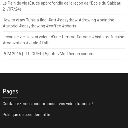
Le Pain de vie (Étude approfondie de la leçon de l’Ecole du Sabbat:
21/07/24)
How to draw Tunisia flag! #art #easydraw #drawing #painting
#tutoriel #easydrawing #coffee #shorts
Leçon de vie : la vrai valeur d’une femme #amour #histoireafricaine
#motivation #virale #folk
PCM 2015 | TUTORIEL | Ajouter/Modifier un coureur.
Pages
Contactez-nous pour proposer vos video tutoriels !
Politique de confidentialité