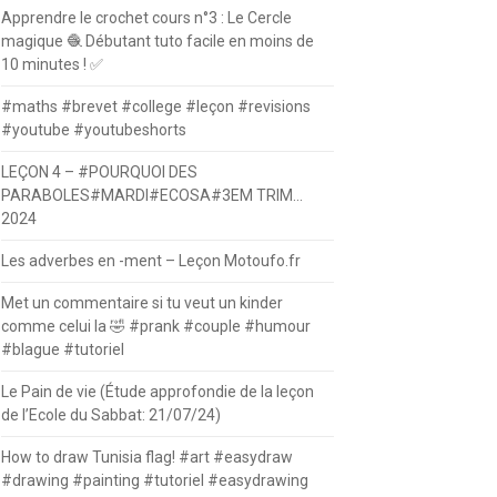
Apprendre le crochet cours n°3 : Le Cercle
magique 🧶 Débutant tuto facile en moins de
10 minutes ! ✅
#maths #brevet #college #leçon #revisions
#youtube #youtubeshorts
LEÇON 4 – #POURQUOI DES
PARABOLES#MARDI#ECOSA#3EM TRIM…
2024
Les adverbes en -ment – Leçon Motoufo.fr
Met un commentaire si tu veut un kinder
comme celui la 🤣 #prank #couple #humour
#blague #tutoriel
Le Pain de vie (Étude approfondie de la leçon
de l’Ecole du Sabbat: 21/07/24)
How to draw Tunisia flag! #art #easydraw
#drawing #painting #tutoriel #easydrawing