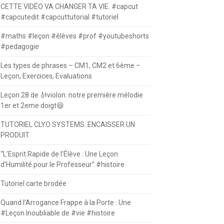
CETTE VIDÉO VA CHANGER TA VIE. #capcut
#capcutedit #capcuttutorial #tutoriel
#maths #leçon #élèves #prof #youtubeshorts
#pedagogie
Les types de phrases – CM1, CM2 et 6ème –
Leçon, Exercices, Evaluations
Leçon 28 de 🎻violon: notre première mélodie
1er et 2eme doigt😄
TUTORIEL CLYO SYSTEMS: ENCAISSER UN
PRODUIT
“L’Esprit Rapide de l’Élève : Une Leçon
d’Humilité pour le Professeur” #histoire
Tutoriel carte brodée
Quand l’Arrogance Frappe à la Porte : Une
#Leçon Inoubliable de #vie #histoire