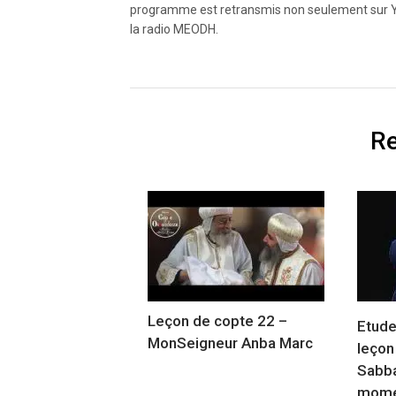
programme est retransmis non seulement sur Yo
la radio MEODH.
Re
Leçon de copte 22 –
Etude
MonSeigneur Anba Marc
leçon
Sabba
mome