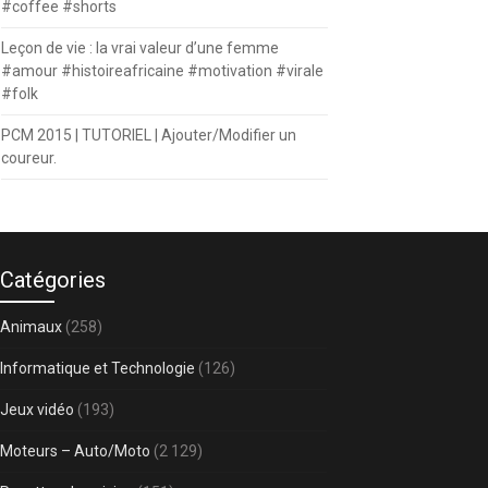
#coffee #shorts
Leçon de vie : la vrai valeur d’une femme
#amour #histoireafricaine #motivation #virale
#folk
PCM 2015 | TUTORIEL | Ajouter/Modifier un
coureur.
Catégories
Animaux
(258)
Informatique et Technologie
(126)
Jeux vidéo
(193)
Moteurs – Auto/Moto
(2 129)