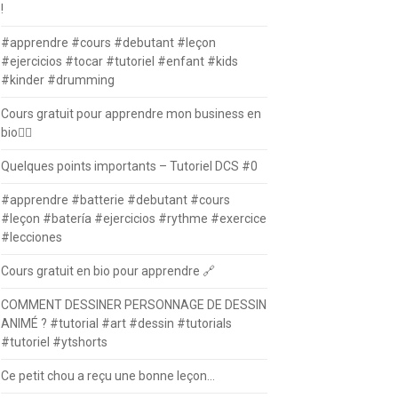
!
#apprendre #cours #debutant #leçon
#ejercicios #tocar #tutoriel #enfant #kids
#kinder #drumming
Cours gratuit pour apprendre mon business en
bio⛓️‍💥
Quelques points importants – Tutoriel DCS #0
#apprendre #batterie #debutant #cours
#leçon #batería #ejercicios #rythme #exercice
#lecciones
Cours gratuit en bio pour apprendre 🔗
COMMENT DESSINER PERSONNAGE DE DESSIN
ANIMÉ ? #tutorial #art #dessin #tutorials
#tutoriel #ytshorts
Ce petit chou a reçu une bonne leçon…