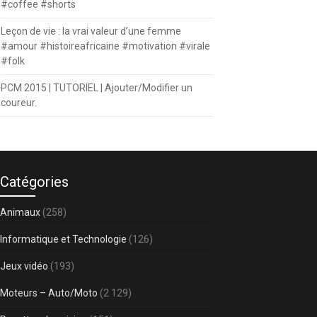
#coffee #shorts
Leçon de vie : la vrai valeur d’une femme
#amour #histoireafricaine #motivation #virale
#folk
PCM 2015 | TUTORIEL | Ajouter/Modifier un
coureur.
Catégories
Animaux
(258)
Informatique et Technologie
(126)
Jeux vidéo
(193)
Moteurs – Auto/Moto
(2 129)