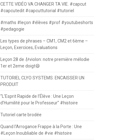
CETTE VIDÉO VA CHANGER TA VIE. #capcut
#capcutedit #capcuttutorial #tutoriel
#maths #leçon #élèves #prof #youtubeshorts
#pedagogie
Les types de phrases – CM1, CM2 et 6ème –
Leçon, Exercices, Evaluations
Leçon 28 de 🎻violon: notre première mélodie
1er et 2eme doigt😄
TUTORIEL CLYO SYSTEMS: ENCAISSER UN
PRODUIT
“L’Esprit Rapide de l’Élève : Une Leçon
d’Humilité pour le Professeur” #histoire
Tutoriel carte brodée
Quand l’Arrogance Frappe à la Porte : Une
#Leçon Inoubliable de #vie #histoire