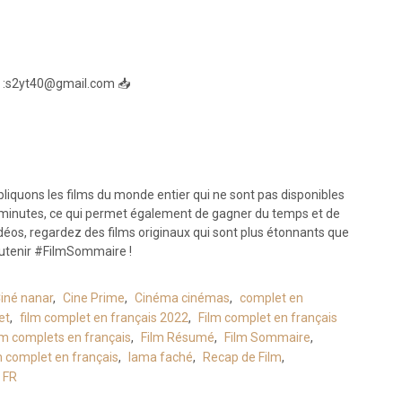
i :s2yt40@gmail.com 📥
liquons les films du monde entier qui ne sont pas disponibles
15 minutes, ce qui permet également de gagner du temps et de
déos, regardez des films originaux qui sont plus étonnants que
outenir #FilmSommaire !
iné nanar
,
Cine Prime
,
Cinéma cinémas
,
complet en
et
,
film complet en français 2022
,
Film complet en français
lm complets en français
,
Film Résumé
,
Film Sommaire
,
m complet en français
,
lama faché
,
Recap de Film
,
 FR