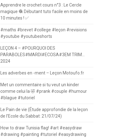
Apprendre le crochet cours n°3 : Le Cercle
magique 🧶 Débutant tuto facile en moins de
10 minutes ! ✅
#maths #brevet #college #leçon #revisions
#youtube #youtubeshorts
LEÇON 4 – #POURQUOI DES
PARABOLES#MARDI#ECOSA#3EM TRIM…
2024
Les adverbes en -ment – Leçon Motoufo.fr
Met un commentaire si tu veut un kinder
comme celui la 🤣 #prank #couple #humour
#blague #tutoriel
Le Pain de vie (Étude approfondie de la leçon
de l’Ecole du Sabbat: 21/07/24)
How to draw Tunisia flag! #art #easydraw
#drawing #painting #tutoriel #easydrawing