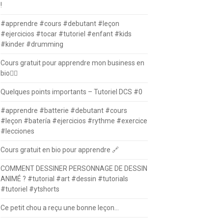
!
#apprendre #cours #debutant #leçon
#ejercicios #tocar #tutoriel #enfant #kids
#kinder #drumming
Cours gratuit pour apprendre mon business en
bio⛓️‍💥
Quelques points importants – Tutoriel DCS #0
#apprendre #batterie #debutant #cours
#leçon #batería #ejercicios #rythme #exercice
#lecciones
Cours gratuit en bio pour apprendre 🔗
COMMENT DESSINER PERSONNAGE DE DESSIN
ANIMÉ ? #tutorial #art #dessin #tutorials
#tutoriel #ytshorts
Ce petit chou a reçu une bonne leçon…