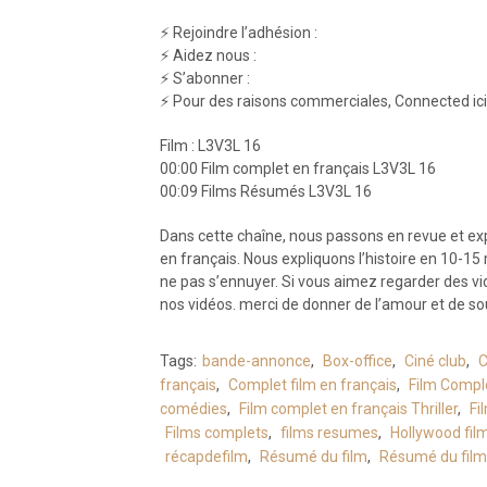
⚡ Rejoindre l’adhésion :
⚡ Aidez nous :
⚡ S’abonner :
⚡ Pour des raisons commerciales, Connected ic
Film : L3V3L 16
00:00 Film complet en français L3V3L 16
00:09 Films Résumés L3V3L 16
Dans cette chaîne, nous passons en revue et exp
en français. Nous expliquons l’histoire en 10-
ne pas s’ennuyer. Si vous aimez regarder des vi
nos vidéos. merci de donner de l’amour et de s
Tags:
bande-annonce
,
Box-office
,
Ciné club
,
C
français
,
Complet film en français
,
Film Compl
comédies
,
Film complet en français Thriller
,
Fi
Films complets
,
films resumes
,
Hollywood fil
récapdefilm
,
Résumé du film
,
Résumé du film