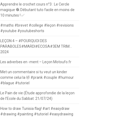
Apprendre le crochet cours n°3 : Le Cercle
magique 🧶 Débutant tuto facile en moins de
10 minutes ! ✅
#maths #brevet #college #leçon #revisions
#youtube #youtubeshorts
LEÇON 4 – #POURQUOI DES
PARABOLES#MARDI#ECOSA#3EM TRIM…
2024
Les adverbes en -ment – Leçon Motoufo.fr
Met un commentaire si tu veut un kinder
comme celui la 🤣 #prank #couple #humour
#blague #tutoriel
Le Pain de vie (Étude approfondie de la leçon
de l’Ecole du Sabbat: 21/07/24)
How to draw Tunisia flag! #art #easydraw
#drawing #painting #tutoriel #easydrawing