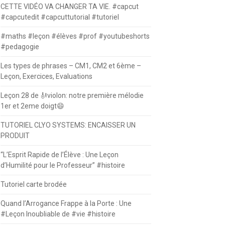
CETTE VIDÉO VA CHANGER TA VIE. #capcut
#capcutedit #capcuttutorial #tutoriel
#maths #leçon #élèves #prof #youtubeshorts
#pedagogie
Les types de phrases – CM1, CM2 et 6ème –
Leçon, Exercices, Evaluations
Leçon 28 de 🎻violon: notre première mélodie
1er et 2eme doigt😄
TUTORIEL CLYO SYSTEMS: ENCAISSER UN
PRODUIT
“L’Esprit Rapide de l’Élève : Une Leçon
d’Humilité pour le Professeur” #histoire
Tutoriel carte brodée
Quand l’Arrogance Frappe à la Porte : Une
#Leçon Inoubliable de #vie #histoire