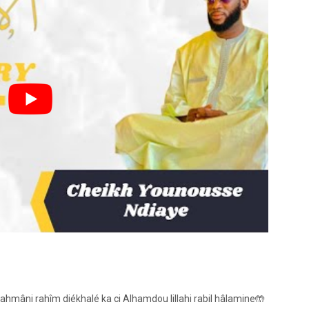
ahmâni rahîm diékhalé ka ci Alhamdou lillahi rabil hâlamine🤲