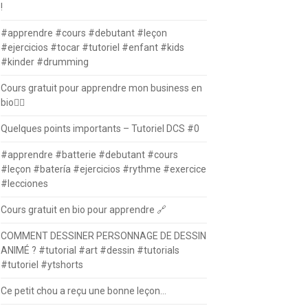
!
#apprendre #cours #debutant #leçon
#ejercicios #tocar #tutoriel #enfant #kids
#kinder #drumming
Cours gratuit pour apprendre mon business en
bio⛓️‍💥
Quelques points importants – Tutoriel DCS #0
#apprendre #batterie #debutant #cours
#leçon #batería #ejercicios #rythme #exercice
#lecciones
Cours gratuit en bio pour apprendre 🔗
COMMENT DESSINER PERSONNAGE DE DESSIN
ANIMÉ ? #tutorial #art #dessin #tutorials
#tutoriel #ytshorts
Ce petit chou a reçu une bonne leçon…