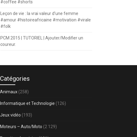
#coffee #shorts
Leçon de vie : la vrai valeur d’une femme
#amour #histoireafricaine #motivation #virale
#folk
PCM 2015 | TUTORIEL | Ajouter/Modifier un
coureur.
Catégories
Animaux
(258)
Informatique et Technologie
(126)
Jeux vidéo
(193)
Moteurs – Auto/Moto
(2 129)