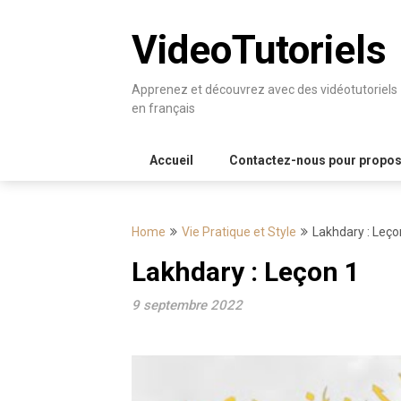
Skip
to
VideoTutoriels
content
Apprenez et découvrez avec des vidéotutoriels
en français
Accueil
Contactez-nous pour proposer
Home
Vie Pratique et Style
Lakhdary : Leço
Lakhdary : Leçon 1
9 septembre 2022