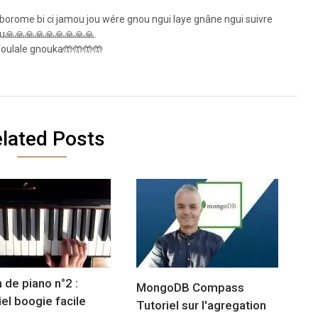
rome bi ci jamou jou wére gnou ngui laye gnâne ngui suivre
u🙏🙏🙏🙏🙏🙏🙏🙏🙏.
foulale gnouka🤲🤲🤲🤲
lated Posts
 de piano n°2 :
MongoDB Compass
iel boogie facile
Tutoriel sur l'agregation