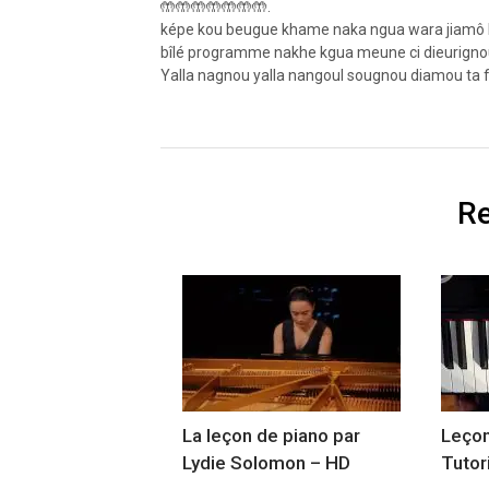
🤲🤲🤲🤲🤲🤲🤲.
képe kou beugue khame naka ngua wara jiamô bo
bîlé programme nakhe kgua meune ci dieurigno
Yalla nagnou yalla nangoul sougnou diamou ta 
Re
La leçon de piano par
Leçon
Lydie Solomon – HD
Tutor