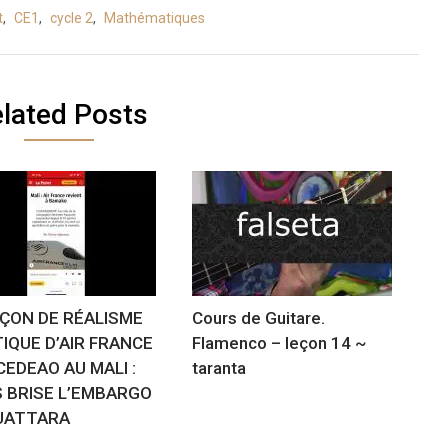
t
,
CE1
,
cycle 2
,
Mathématiques
lated Posts
EÇON DE RÉALISME
Cours de Guitare.
TIQUE D’AIR FRANCE
Flamenco – leçon 14 ~
CEDEAO AU MALI :
taranta
S BRISE L’EMBARGO
UATTARA