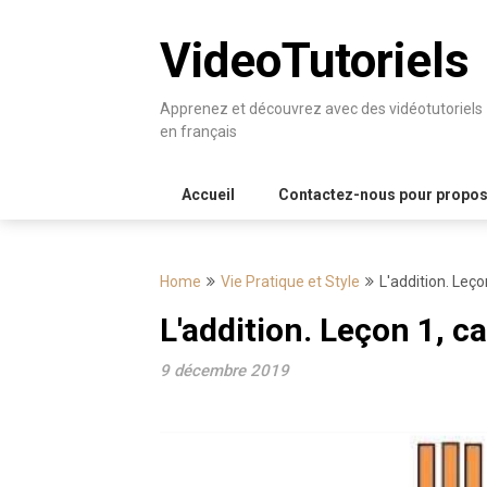
Skip
to
VideoTutoriels
content
Apprenez et découvrez avec des vidéotutoriels
en français
Accueil
Contactez-nous pour proposer
Home
Vie Pratique et Style
L'addition. Leço
L'addition. Leçon 1, c
9 décembre 2019