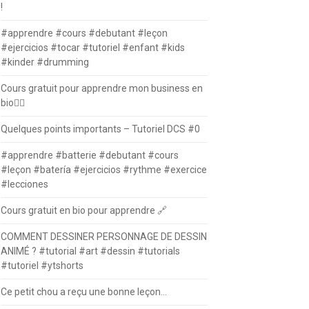
!
#apprendre #cours #debutant #leçon
#ejercicios #tocar #tutoriel #enfant #kids
#kinder #drumming
Cours gratuit pour apprendre mon business en
bio⛓️‍💥
Quelques points importants – Tutoriel DCS #0
#apprendre #batterie #debutant #cours
#leçon #batería #ejercicios #rythme #exercice
#lecciones
Cours gratuit en bio pour apprendre 🔗
COMMENT DESSINER PERSONNAGE DE DESSIN
ANIMÉ ? #tutorial #art #dessin #tutorials
#tutoriel #ytshorts
Ce petit chou a reçu une bonne leçon…