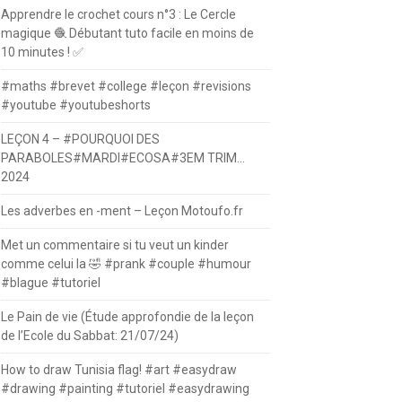
Apprendre le crochet cours n°3 : Le Cercle
magique 🧶 Débutant tuto facile en moins de
10 minutes ! ✅
#maths #brevet #college #leçon #revisions
#youtube #youtubeshorts
LEÇON 4 – #POURQUOI DES
PARABOLES#MARDI#ECOSA#3EM TRIM…
2024
Les adverbes en -ment – Leçon Motoufo.fr
Met un commentaire si tu veut un kinder
comme celui la 🤣 #prank #couple #humour
#blague #tutoriel
Le Pain de vie (Étude approfondie de la leçon
de l’Ecole du Sabbat: 21/07/24)
How to draw Tunisia flag! #art #easydraw
#drawing #painting #tutoriel #easydrawing