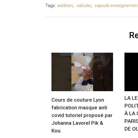
Tags:
addition
,
calculer
,
capsule enseignemen
Re
LA L
Cours de couture Lyon
POLI
fabrication masque anti
À LA 
covid tutoriel proposé par
PARI
Johanna Lavorel Pik &
DE O
Kou.