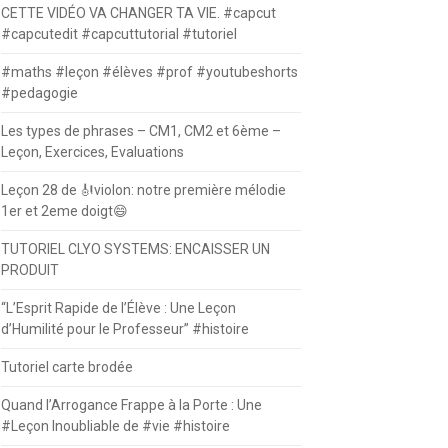
CETTE VIDÉO VA CHANGER TA VIE. #capcut
#capcutedit #capcuttutorial #tutoriel
#maths #leçon #élèves #prof #youtubeshorts
#pedagogie
Les types de phrases – CM1, CM2 et 6ème –
Leçon, Exercices, Evaluations
Leçon 28 de 🎻violon: notre première mélodie
1er et 2eme doigt😄
TUTORIEL CLYO SYSTEMS: ENCAISSER UN
PRODUIT
“L’Esprit Rapide de l’Élève : Une Leçon
d’Humilité pour le Professeur” #histoire
Tutoriel carte brodée
Quand l’Arrogance Frappe à la Porte : Une
#Leçon Inoubliable de #vie #histoire