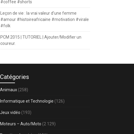
#coffee #shorts
Leçon de vie : la vrai valeur d’une femme
#amour #histoireafricaine #motivation #virale
#folk
PCM 2015 | TUTORIEL | Ajouter/Modifier un
coureur.
Catégories
Animaux
(258)
Informatique et Technologie
(126)
Jeux vidéo
(193)
Moteurs – Auto/Moto
(2 129)