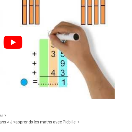
es ?
ns « J »apprends les maths avec Picbille. »