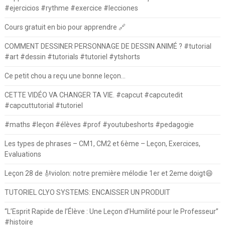
#ejercicios #rythme #exercice #lecciones
Cours gratuit en bio pour apprendre 🔗
COMMENT DESSINER PERSONNAGE DE DESSIN ANIMÉ ? #tutorial
#art #dessin #tutorials #tutoriel #ytshorts
Ce petit chou a reçu une bonne leçon…
CETTE VIDÉO VA CHANGER TA VIE. #capcut #capcutedit
#capcuttutorial #tutoriel
#maths #leçon #élèves #prof #youtubeshorts #pedagogie
Les types de phrases – CM1, CM2 et 6ème – Leçon, Exercices,
Evaluations
Leçon 28 de 🎻violon: notre première mélodie 1er et 2eme doigt😄
TUTORIEL CLYO SYSTEMS: ENCAISSER UN PRODUIT
“L’Esprit Rapide de l’Élève : Une Leçon d’Humilité pour le Professeur”
#histoire