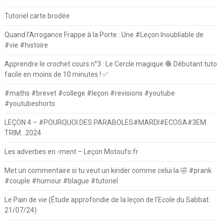
Tutoriel carte brodée
Quand l’Arrogance Frappe à la Porte : Une #Leçon Inoubliable de
#vie #histoire
Apprendre le crochet cours n°3 : Le Cercle magique 🧶 Débutant tuto
facile en moins de 10 minutes ! ✅
#maths #brevet #college #leçon #revisions #youtube
#youtubeshorts
LEÇON 4 – #POURQUOI DES PARABOLES#MARDI#ECOSA#3EM
TRIM…2024
Les adverbes en -ment – Leçon Motoufo.fr
Met un commentaire si tu veut un kinder comme celui la 🤣 #prank
#couple #humour #blague #tutoriel
Le Pain de vie (Étude approfondie de la leçon de l’Ecole du Sabbat:
21/07/24)