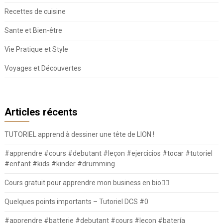
Recettes de cuisine
Sante et Bien-être
Vie Pratique et Style
Voyages et Découvertes
Articles récents
TUTORIEL apprend à dessiner une tête de LION !
#apprendre #cours #debutant #leçon #ejercicios #tocar #tutoriel
#enfant #kids #kinder #drumming
Cours gratuit pour apprendre mon business en bio⛓️‍💥
Quelques points importants – Tutoriel DCS #0
#apprendre #batterie #debutant #cours #leçon #batería