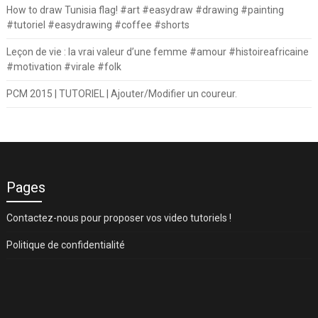
How to draw Tunisia flag! #art #easydraw #drawing #painting
#tutoriel #easydrawing #coffee #shorts
Leçon de vie : la vrai valeur d’une femme #amour #histoireafricaine
#motivation #virale #folk
PCM 2015 | TUTORIEL | Ajouter/Modifier un coureur.
Pages
Contactez-nous pour proposer vos video tutoriels !
Politique de confidentialité