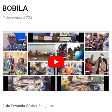
BOBILA
7 décembre 2022
#rdc #rwanda #fatshi #kagame