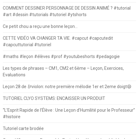
COMMENT DESSINER PERSONNAGE DE DESSIN ANIMÉ ? #tutorial
#art #dessin #tutorials #tutoriel #ytshorts
Ce petit chou a reçu une bonne leçon…
CETTE VIDÉO VA CHANGER TA VIE. #capcut #capcutedit
#capcuttutorial #tutoriel
#maths #leçon #élèves #prof #youtubeshorts #pedagogie
Les types de phrases – CM1, CM2 et 6ème – Leçon, Exercices,
Evaluations
Leçon 28 de 🎻violon: notre première mélodie 1er et 2eme doigt😄
TUTORIEL CLYO SYSTEMS: ENCAISSER UN PRODUIT
“L’Esprit Rapide de l’Élève : Une Leçon d’Humilité pour le Professeur”
#histoire
Tutoriel carte brodée