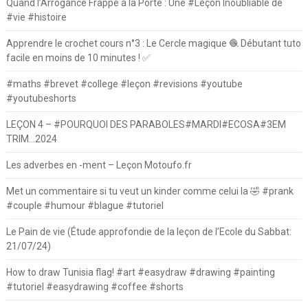
Quand l’Arrogance Frappe à la Porte : Une #Leçon Inoubliable de
#vie #histoire
Apprendre le crochet cours n°3 : Le Cercle magique 🧶 Débutant tuto
facile en moins de 10 minutes ! ✅
#maths #brevet #college #leçon #revisions #youtube
#youtubeshorts
LEÇON 4 – #POURQUOI DES PARABOLES#MARDI#ECOSA#3EM
TRIM…2024
Les adverbes en -ment – Leçon Motoufo.fr
Met un commentaire si tu veut un kinder comme celui la 🤣 #prank
#couple #humour #blague #tutoriel
Le Pain de vie (Étude approfondie de la leçon de l’Ecole du Sabbat:
21/07/24)
How to draw Tunisia flag! #art #easydraw #drawing #painting
#tutoriel #easydrawing #coffee #shorts