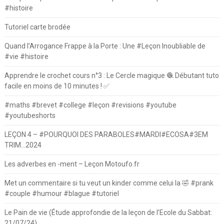
#histoire
Tutoriel carte brodée
Quand l’Arrogance Frappe à la Porte : Une #Leçon Inoubliable de
#vie #histoire
Apprendre le crochet cours n°3 : Le Cercle magique 🧶 Débutant tuto
facile en moins de 10 minutes ! ✅
#maths #brevet #college #leçon #revisions #youtube
#youtubeshorts
LEÇON 4 – #POURQUOI DES PARABOLES#MARDI#ECOSA#3EM
TRIM…2024
Les adverbes en -ment – Leçon Motoufo.fr
Met un commentaire si tu veut un kinder comme celui la 🤣 #prank
#couple #humour #blague #tutoriel
Le Pain de vie (Étude approfondie de la leçon de l’Ecole du Sabbat:
21/07/24)