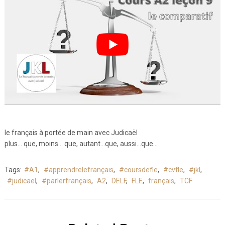
le français à portée de main avec Judicaël
plus… que, moins… que, autant…que, aussi…que…
Tags:
#A1
,
#apprendrelefrançais
,
#coursdefle
,
#cvfle
,
#jkl
,
#judicael
,
#parlerfrançais
,
A2
,
DELF
,
FLE
,
français
,
TCF