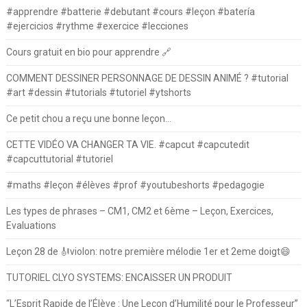
#apprendre #batterie #debutant #cours #leçon #batería
#ejercicios #rythme #exercice #lecciones
Cours gratuit en bio pour apprendre 🔗
COMMENT DESSINER PERSONNAGE DE DESSIN ANIMÉ ? #tutorial
#art #dessin #tutorials #tutoriel #ytshorts
Ce petit chou a reçu une bonne leçon…
CETTE VIDÉO VA CHANGER TA VIE. #capcut #capcutedit
#capcuttutorial #tutoriel
#maths #leçon #élèves #prof #youtubeshorts #pedagogie
Les types de phrases – CM1, CM2 et 6ème – Leçon, Exercices,
Evaluations
Leçon 28 de 🎻violon: notre première mélodie 1er et 2eme doigt😄
TUTORIEL CLYO SYSTEMS: ENCAISSER UN PRODUIT
“L’Esprit Rapide de l’Élève : Une Leçon d’Humilité pour le Professeur”