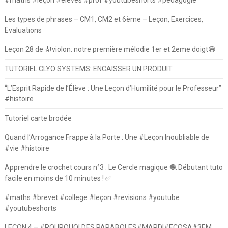
#maths #leçon #élèves #prof #youtubeshorts #pedagogie
Les types de phrases – CM1, CM2 et 6ème – Leçon, Exercices,
Evaluations
Leçon 28 de 🎻violon: notre première mélodie 1er et 2eme doigt😄
TUTORIEL CLYO SYSTEMS: ENCAISSER UN PRODUIT
“L’Esprit Rapide de l’Élève : Une Leçon d’Humilité pour le Professeur”
#histoire
Tutoriel carte brodée
Quand l’Arrogance Frappe à la Porte : Une #Leçon Inoubliable de
#vie #histoire
Apprendre le crochet cours n°3 : Le Cercle magique 🧶 Débutant tuto
facile en moins de 10 minutes ! ✅
#maths #brevet #college #leçon #revisions #youtube
#youtubeshorts
LEÇON 4 – #POURQUOI DES PARABOLES#MARDI#ECOSA#3EM