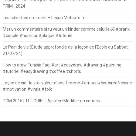
TRIM…2024
Les adverbes en -ment – Leçon Motoufo.fr
Met un commentaire si tu veut un kinder comme celui la 🤣 #prank
#couple #humour #blague #tutoriel
Le Pain de vie (Étude approfondie de la leçon de l’Ecole du Sabbat:
21/07/24)
How to draw Tunisia flag! #art #easydraw #drawing #painting
#tutoriel #easydrawing #coffee #shorts
Leçon de vie : la vrai valeur d’une femme #amour #histoireafricaine
#motivation #virale #folk
PCM 2015 | TUTORIEL | Ajouter/Modifier un coureur.