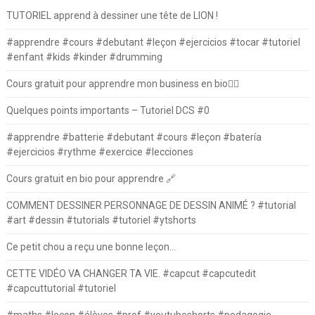
TUTORIEL apprend à dessiner une tête de LION !
#apprendre #cours #debutant #leçon #ejercicios #tocar #tutoriel
#enfant #kids #kinder #drumming
Cours gratuit pour apprendre mon business en bio⛓️‍💥
Quelques points importants – Tutoriel DCS #0
#apprendre #batterie #debutant #cours #leçon #batería
#ejercicios #rythme #exercice #lecciones
Cours gratuit en bio pour apprendre 🔗
COMMENT DESSINER PERSONNAGE DE DESSIN ANIMÉ ? #tutorial
#art #dessin #tutorials #tutoriel #ytshorts
Ce petit chou a reçu une bonne leçon…
CETTE VIDÉO VA CHANGER TA VIE. #capcut #capcutedit
#capcuttutorial #tutoriel