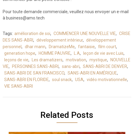
Pour toute demande commerciale, veuillez nous envoyer un e-mail
à business@amo.tech
Tags:
amélioration de soi
,
COMMENCER UNE NOUVELLE VIE
,
CRISE
DES SANS-ABRI
,
développement intérieur
,
développement
personnel
,
dhar mann
,
DramatizeMe
,
fantaisie
,
film court
,
generation hope
,
HOMME PAUVRE
,
L.A
,
leçon de vie avec Luis
,
leçons de vie
,
Les dramatizers
,
motivation
,
mystique
,
NOUVELLE
VIE
,
PERSONNES SANS-ABRI
,
sans-abri
,
SANS-ABRI DE DENVER
,
SANS-ABRI DE SAN FRANCISCO
,
SANS-ABRI EN AMÉRIQUE
,
SANS-ABRI EN FLORIDE
,
soul snack
,
USA
,
vidéo motivationnelle
,
VIE SANS-ABRI
Related Posts