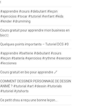
!
#apprendre #cours #debutant #leçon
#ejercicios #tocar #tutoriel #enfant #kids
#kinder #drumming
Cours gratuit pour apprendre mon business en
bio⛓️‍💥
Quelques points importants – Tutoriel DCS #0
#apprendre #batterie #debutant #cours
#leçon #batería #ejercicios #rythme #exercice
#lecciones
Cours gratuit en bio pour apprendre 🔗
COMMENT DESSINER PERSONNAGE DE DESSIN
ANIMÉ ? #tutorial #art #dessin #tutorials
#tutoriel #ytshorts
Ce petit chou a reçu une bonne leçon…