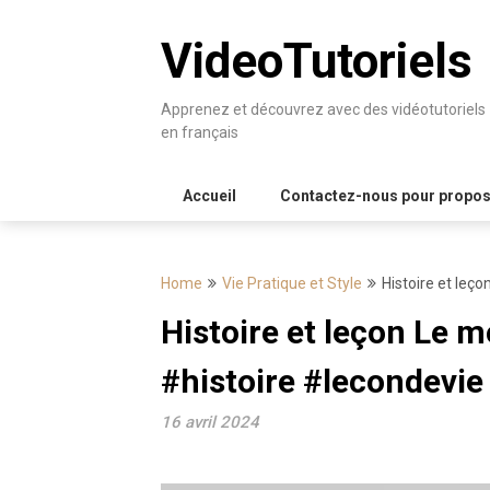
Skip
to
VideoTutoriels
content
Apprenez et découvrez avec des vidéotutoriels
en français
Accueil
Contactez-nous pour proposer
Home
Vie Pratique et Style
Histoire et leç
Histoire et leçon Le m
#histoire #lecondevie
16 avril 2024