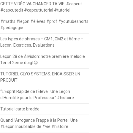
CETTE VIDÉO VA CHANGER TA VIE. #capcut
#capcutedit #capcuttutorial #tutoriel
#maths #leçon #élèves #prof #youtubeshorts
#pedagogie
Les types de phrases – CM1, CM2 et 6ème –
Leçon, Exercices, Evaluations
Leçon 28 de 🎻violon: notre première mélodie
1er et 2eme doigt😄
TUTORIEL CLYO SYSTEMS: ENCAISSER UN
PRODUIT
“L’Esprit Rapide de l’Élève : Une Leçon
d’Humilité pour le Professeur” #histoire
Tutoriel carte brodée
Quand l’Arrogance Frappe à la Porte : Une
#Leçon Inoubliable de #vie #histoire