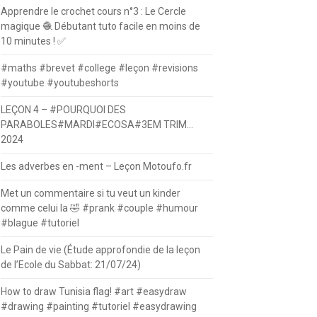
Apprendre le crochet cours n°3 : Le Cercle
magique 🧶 Débutant tuto facile en moins de
10 minutes ! ✅
#maths #brevet #college #leçon #revisions
#youtube #youtubeshorts
LEÇON 4 – #POURQUOI DES
PARABOLES#MARDI#ECOSA#3EM TRIM…
2024
Les adverbes en -ment – Leçon Motoufo.fr
Met un commentaire si tu veut un kinder
comme celui la 🤣 #prank #couple #humour
#blague #tutoriel
Le Pain de vie (Étude approfondie de la leçon
de l’Ecole du Sabbat: 21/07/24)
How to draw Tunisia flag! #art #easydraw
#drawing #painting #tutoriel #easydrawing