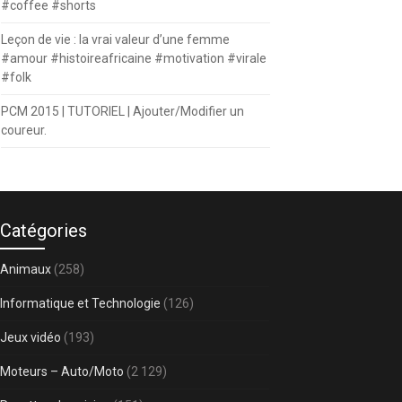
#coffee #shorts
Leçon de vie : la vrai valeur d’une femme
#amour #histoireafricaine #motivation #virale
#folk
PCM 2015 | TUTORIEL | Ajouter/Modifier un
coureur.
Catégories
Animaux
(258)
Informatique et Technologie
(126)
Jeux vidéo
(193)
Moteurs – Auto/Moto
(2 129)