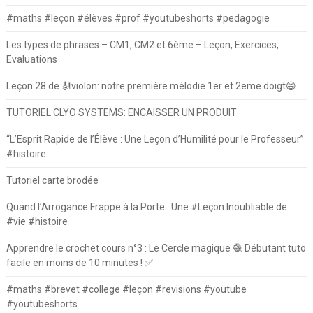
#maths #leçon #élèves #prof #youtubeshorts #pedagogie
Les types de phrases – CM1, CM2 et 6ème – Leçon, Exercices,
Evaluations
Leçon 28 de 🎻violon: notre première mélodie 1er et 2eme doigt😄
TUTORIEL CLYO SYSTEMS: ENCAISSER UN PRODUIT
“L’Esprit Rapide de l’Élève : Une Leçon d’Humilité pour le Professeur”
#histoire
Tutoriel carte brodée
Quand l’Arrogance Frappe à la Porte : Une #Leçon Inoubliable de
#vie #histoire
Apprendre le crochet cours n°3 : Le Cercle magique 🧶 Débutant tuto
facile en moins de 10 minutes ! ✅
#maths #brevet #college #leçon #revisions #youtube
#youtubeshorts