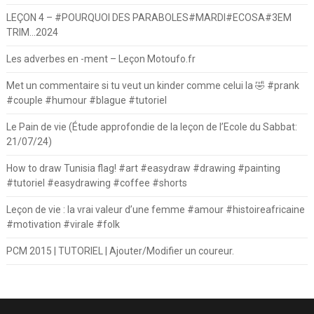
LEÇON 4 – #POURQUOI DES PARABOLES#MARDI#ECOSA#3EM
TRIM…2024
Les adverbes en -ment – Leçon Motoufo.fr
Met un commentaire si tu veut un kinder comme celui la 🤣 #prank
#couple #humour #blague #tutoriel
Le Pain de vie (Étude approfondie de la leçon de l’Ecole du Sabbat:
21/07/24)
How to draw Tunisia flag! #art #easydraw #drawing #painting
#tutoriel #easydrawing #coffee #shorts
Leçon de vie : la vrai valeur d’une femme #amour #histoireafricaine
#motivation #virale #folk
PCM 2015 | TUTORIEL | Ajouter/Modifier un coureur.