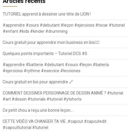
Articles récents
TUTORIEL apprend à dessiner une tête de LION !
#apprendre #cours #debutant #leçon #ejercicios #tocar #tutoriel
#enfant #kids #kinder #drumming
Cours gratuit pour apprendre mon business en bio⛓️‍💥
Quelques points importants – Tutoriel DCS #0
#apprendre #batterie #debutant #cours #leçon #batería
#ejercicios #rythme #exercice #lecciones
Cours gratuit en bio pour apprendre 🔗
COMMENT DESSINER PERSONNAGE DE DESSIN ANIMÉ ? #tutorial
#art #dessin #tutorials #tutoriel #ytshorts
Ce petit chou a reçu une bonne leçon…
CETTE VIDÉO VA CHANGER TA VIE. #capcut #capcutedit
#capcuttutorial #tutoriel