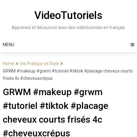
Skip
to
VideoTutoriels
content
Apprenez et découvrez avec des vidéotutoriels en français
MENU
Home
Vie Pratique et Style
GRWM #makeup #grwm #tutoriel #tiktok #placage cheveux courts
frisés 4c #cheveuxcrépus
GRWM #makeup #grwm
#tutoriel #tiktok #placage
cheveux courts frisés 4c
#cheveuxcrépus