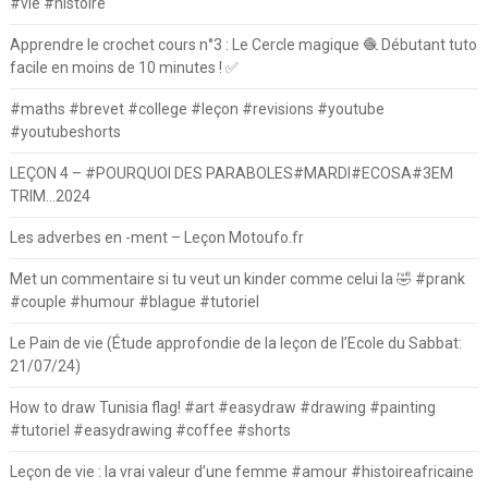
#vie #histoire
Apprendre le crochet cours n°3 : Le Cercle magique 🧶 Débutant tuto
facile en moins de 10 minutes ! ✅
#maths #brevet #college #leçon #revisions #youtube
#youtubeshorts
LEÇON 4 – #POURQUOI DES PARABOLES#MARDI#ECOSA#3EM
TRIM…2024
Les adverbes en -ment – Leçon Motoufo.fr
Met un commentaire si tu veut un kinder comme celui la 🤣 #prank
#couple #humour #blague #tutoriel
Le Pain de vie (Étude approfondie de la leçon de l’Ecole du Sabbat:
21/07/24)
How to draw Tunisia flag! #art #easydraw #drawing #painting
#tutoriel #easydrawing #coffee #shorts
Leçon de vie : la vrai valeur d’une femme #amour #histoireafricaine