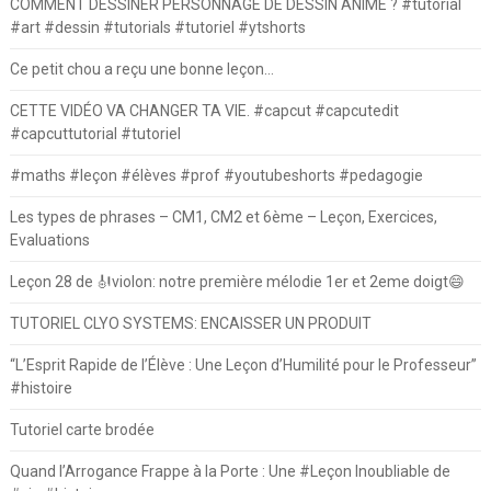
COMMENT DESSINER PERSONNAGE DE DESSIN ANIMÉ ? #tutorial
#art #dessin #tutorials #tutoriel #ytshorts
Ce petit chou a reçu une bonne leçon…
CETTE VIDÉO VA CHANGER TA VIE. #capcut #capcutedit
#capcuttutorial #tutoriel
#maths #leçon #élèves #prof #youtubeshorts #pedagogie
Les types de phrases – CM1, CM2 et 6ème – Leçon, Exercices,
Evaluations
Leçon 28 de 🎻violon: notre première mélodie 1er et 2eme doigt😄
TUTORIEL CLYO SYSTEMS: ENCAISSER UN PRODUIT
“L’Esprit Rapide de l’Élève : Une Leçon d’Humilité pour le Professeur”
#histoire
Tutoriel carte brodée
Quand l’Arrogance Frappe à la Porte : Une #Leçon Inoubliable de