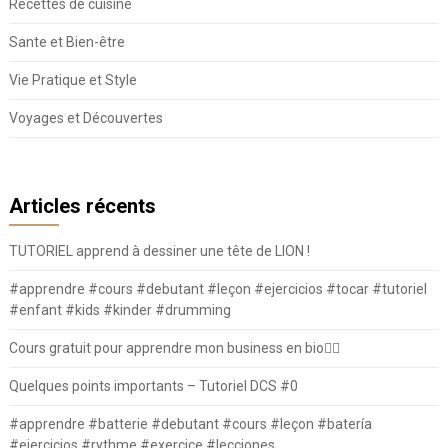
Recettes de cuisine
Sante et Bien-être
Vie Pratique et Style
Voyages et Découvertes
Articles récents
TUTORIEL apprend à dessiner une tête de LION !
#apprendre #cours #debutant #leçon #ejercicios #tocar #tutoriel
#enfant #kids #kinder #drumming
Cours gratuit pour apprendre mon business en bio⛓️‍💥
Quelques points importants – Tutoriel DCS #0
#apprendre #batterie #debutant #cours #leçon #batería
#ejercicios #rythme #exercice #lecciones