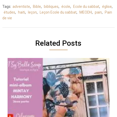
Tags:
adventiste
,
Bible
,
bibliques
,
école
,
Ecole du sabbat
,
église
,
études
,
haiti
,
leçon
,
Leçon Ecole du sabbat
,
MEODH
,
pain
,
Pain
de vie
Related Posts