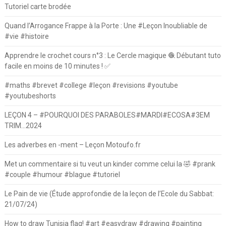
Tutoriel carte brodée
Quand l’Arrogance Frappe à la Porte : Une #Leçon Inoubliable de
#vie #histoire
Apprendre le crochet cours n°3 : Le Cercle magique 🧶 Débutant tuto
facile en moins de 10 minutes ! ✅
#maths #brevet #college #leçon #revisions #youtube
#youtubeshorts
LEÇON 4 – #POURQUOI DES PARABOLES#MARDI#ECOSA#3EM
TRIM…2024
Les adverbes en -ment – Leçon Motoufo.fr
Met un commentaire si tu veut un kinder comme celui la 🤣 #prank
#couple #humour #blague #tutoriel
Le Pain de vie (Étude approfondie de la leçon de l’Ecole du Sabbat:
21/07/24)
How to draw Tunisia flag! #art #easydraw #drawing #painting