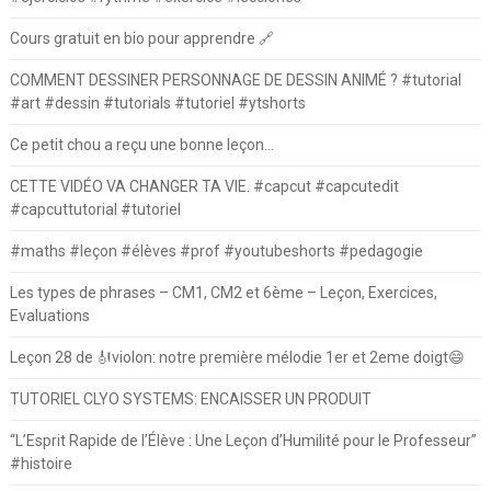
Cours gratuit en bio pour apprendre 🔗
COMMENT DESSINER PERSONNAGE DE DESSIN ANIMÉ ? #tutorial
#art #dessin #tutorials #tutoriel #ytshorts
Ce petit chou a reçu une bonne leçon…
CETTE VIDÉO VA CHANGER TA VIE. #capcut #capcutedit
#capcuttutorial #tutoriel
#maths #leçon #élèves #prof #youtubeshorts #pedagogie
Les types de phrases – CM1, CM2 et 6ème – Leçon, Exercices,
Evaluations
Leçon 28 de 🎻violon: notre première mélodie 1er et 2eme doigt😄
TUTORIEL CLYO SYSTEMS: ENCAISSER UN PRODUIT
“L’Esprit Rapide de l’Élève : Une Leçon d’Humilité pour le Professeur”
#histoire