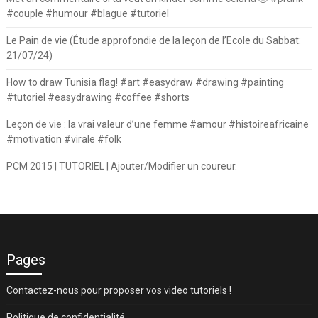
#couple #humour #blague #tutoriel
Le Pain de vie (Étude approfondie de la leçon de l’Ecole du Sabbat:
21/07/24)
How to draw Tunisia flag! #art #easydraw #drawing #painting
#tutoriel #easydrawing #coffee #shorts
Leçon de vie : la vrai valeur d’une femme #amour #histoireafricaine
#motivation #virale #folk
PCM 2015 | TUTORIEL | Ajouter/Modifier un coureur.
Pages
Contactez-nous pour proposer vos video tutoriels !
Politique de confidentialité