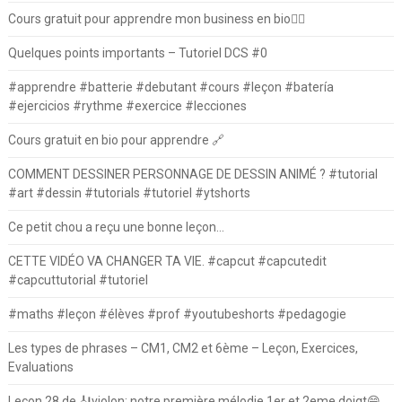
Cours gratuit pour apprendre mon business en bio⛓️‍💥
Quelques points importants – Tutoriel DCS #0
#apprendre #batterie #debutant #cours #leçon #batería
#ejercicios #rythme #exercice #lecciones
Cours gratuit en bio pour apprendre 🔗
COMMENT DESSINER PERSONNAGE DE DESSIN ANIMÉ ? #tutorial
#art #dessin #tutorials #tutoriel #ytshorts
Ce petit chou a reçu une bonne leçon…
CETTE VIDÉO VA CHANGER TA VIE. #capcut #capcutedit
#capcuttutorial #tutoriel
#maths #leçon #élèves #prof #youtubeshorts #pedagogie
Les types de phrases – CM1, CM2 et 6ème – Leçon, Exercices,
Evaluations
Leçon 28 de 🎻violon: notre première mélodie 1er et 2eme doigt😄