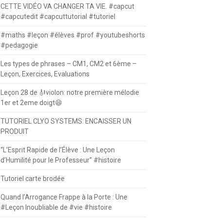
CETTE VIDÉO VA CHANGER TA VIE. #capcut
#capcutedit #capcuttutorial #tutoriel
#maths #leçon #élèves #prof #youtubeshorts
#pedagogie
Les types de phrases – CM1, CM2 et 6ème –
Leçon, Exercices, Evaluations
Leçon 28 de 🎻violon: notre première mélodie
1er et 2eme doigt😄
TUTORIEL CLYO SYSTEMS: ENCAISSER UN
PRODUIT
“L’Esprit Rapide de l’Élève : Une Leçon
d’Humilité pour le Professeur” #histoire
Tutoriel carte brodée
Quand l’Arrogance Frappe à la Porte : Une
#Leçon Inoubliable de #vie #histoire