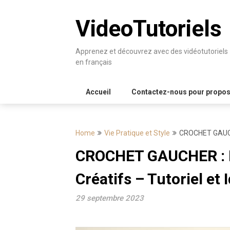
Skip
to
VideoTutoriels
content
Apprenez et découvrez avec des vidéotutoriels
en français
Accueil
Contactez-nous pour proposer
Home
Vie Pratique et Style
CROCHET GAUCHER
CROCHET GAUCHER : F
Créatifs – Tutoriel et 
29 septembre 2023