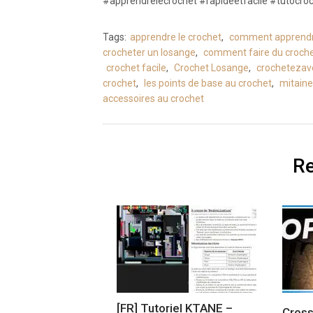
#apprendrelecrochet #rapideetfacile #tutocro
Tags:
apprendre le crochet
,
comment apprendre
crocheter un losange
,
comment faire du croch
crochet facile
,
Crochet Losange
,
crocheteza
crochet
,
les points de base au crochet
,
mitaine
accessoires au crochet
Re
[FR] Tutoriel KTANE –
Cross