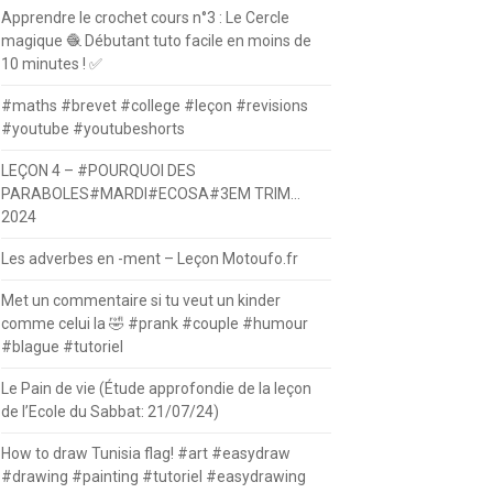
Apprendre le crochet cours n°3 : Le Cercle
magique 🧶 Débutant tuto facile en moins de
10 minutes ! ✅
#maths #brevet #college #leçon #revisions
#youtube #youtubeshorts
LEÇON 4 – #POURQUOI DES
PARABOLES#MARDI#ECOSA#3EM TRIM…
2024
Les adverbes en -ment – Leçon Motoufo.fr
Met un commentaire si tu veut un kinder
comme celui la 🤣 #prank #couple #humour
#blague #tutoriel
Le Pain de vie (Étude approfondie de la leçon
de l’Ecole du Sabbat: 21/07/24)
How to draw Tunisia flag! #art #easydraw
#drawing #painting #tutoriel #easydrawing