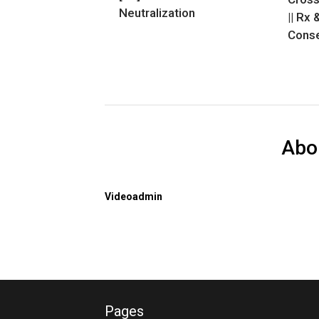
Neutralization
|| Rx 
Conse
Abo
Videoadmin
Pages