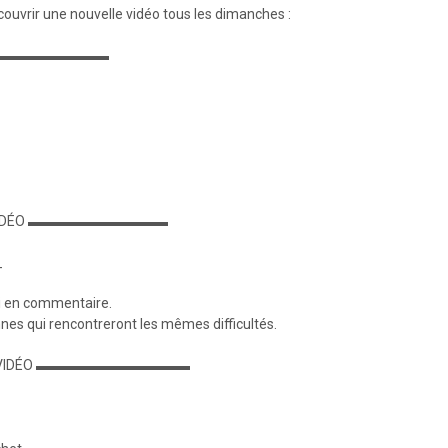
ouvrir une nouvelle vidéo tous les dimanches :
▬▬▬▬▬▬▬▬▬▬
 VIDÉO ▬▬▬▬▬▬▬▬▬▬
_
oi en commentaire.
nnes qui rencontreront les mêmes difficultés.
E VIDÉO ▬▬▬▬▬▬▬▬▬▬▬