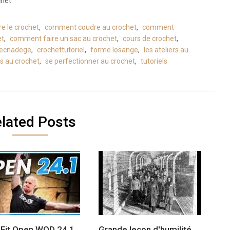
chet
 le crochet
,
comment coudre au crochet
,
comment
et
,
comment faire un sac au crochet
,
cours de crochet
,
vecnadege
,
crochettutoriel
,
forme losange
,
les ateliers au
s au crochet
,
se perfectionner au crochet
,
tutoriels
lated Posts
Fit Open WOD 24.1
Grande leçon d'humilité