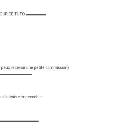
E POUR CE TUTO ▬▬▬▬▬
e et peux recevoir une petite commission)
 ▬▬▬▬▬▬▬▬▬▬
lle lisière impeccable
OIN ▬▬▬▬▬▬▬▬▬▬