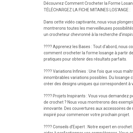
Découvrez Comment Crocheter la Forme Losange e
TÉLÉCHARGEZ LA FICHE MITAINES LOS’ANGE :
Dans cette vidéo captivante, nous vous plongero
montrerons toutes les merveilleuses possibilités
un crocheteur chevronné à la recherche d’inspira
???? Apprenez les Bases : Tout d’abord, nous 
comment crocheter la forme losange à partir de 
pratiques pour obtenir des résultats parfaits.
???? Variations Infinies : Une fois que vous maî
innombrables variations possibles. Du losange 
créer des designs uniques qui correspondent à v
???? Projets Inspirants : Vous vous demandez p
de crochet ? Nous vous montrerons des exemples
innovante. Des couvertures aux accessoires de m
inspiré pour commencer votre prochain projet.
???? Conseils d’Expert : Notre expert en croch
aider à perfectionner vos compétences. Vous appr