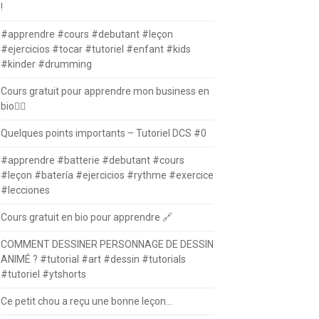
!
#apprendre #cours #debutant #leçon
#ejercicios #tocar #tutoriel #enfant #kids
#kinder #drumming
Cours gratuit pour apprendre mon business en
bio⛓️‍💥
Quelques points importants – Tutoriel DCS #0
#apprendre #batterie #debutant #cours
#leçon #batería #ejercicios #rythme #exercice
#lecciones
Cours gratuit en bio pour apprendre 🔗
COMMENT DESSINER PERSONNAGE DE DESSIN
ANIMÉ ? #tutorial #art #dessin #tutorials
#tutoriel #ytshorts
Ce petit chou a reçu une bonne leçon…